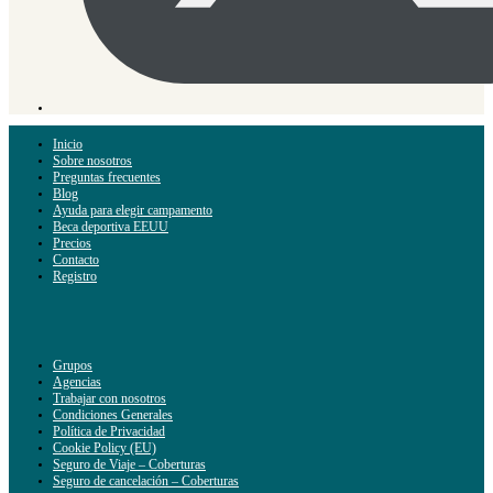
Inicio
Sobre nosotros
Preguntas frecuentes
Blog
Ayuda para elegir campamento
Beca deportiva EEUU
Precios
Contacto
Registro
Grupos
Agencias
Trabajar con nosotros
Condiciones Generales
Política de Privacidad
Cookie Policy (EU)
Seguro de Viaje – Coberturas
Seguro de cancelación – Coberturas