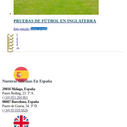
PRUEBAS DE FÚTBOL EN INGLATERRA
Bajo petición
Seguir leyendo
1
2
3
4
→
Nuestras Oficinas En España
29016 Málaga, España
Paseo Reding, 23. 1º A.
(+34) 951 204 061
08007 Barcelona, España
Paseo de Gracia, 54. 3º D.
(+34) 93 018 6626