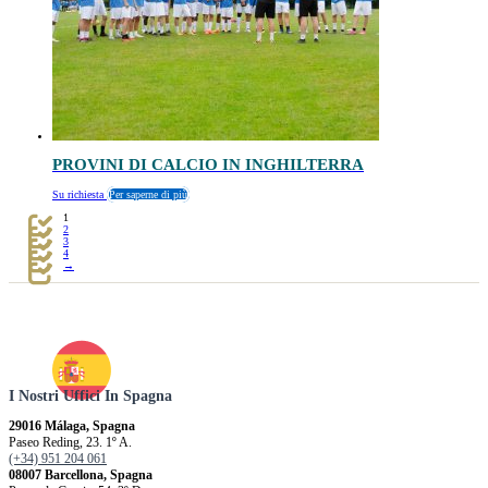
PROVINI DI CALCIO IN INGHILTERRA
Su richiesta
Per saperne di più
1
2
3
4
→
I Nostri Uffici In Spagna
29016 Málaga, Spagna
Paseo Reding, 23. 1º A.
(+34) 951 204 061
08007 Barcellona, ​​Spagna