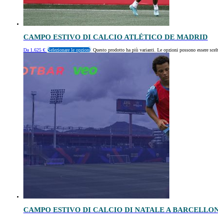
CAMPO ESTIVO DI CALCIO ATLÉTICO DE MADRID
Da
1.625
€
Selezionare le opzioni
Questo prodotto ha più varianti. Le opzioni possono essere scelt
CAMPO ESTIVO DI CALCIO DI NATALE A BARCELLO