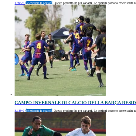
1.995
€
Selezionare le opzioni
Questo prodotto ha più varianti. Le opzioni possono essere scelte n
CAMPO INVERNALE DI CALCIO DELLA BARÇA RESI
3.139
€
Selezionare le opzioni
Questo prodotto ha più varianti. Le opzioni possono essere scelte n