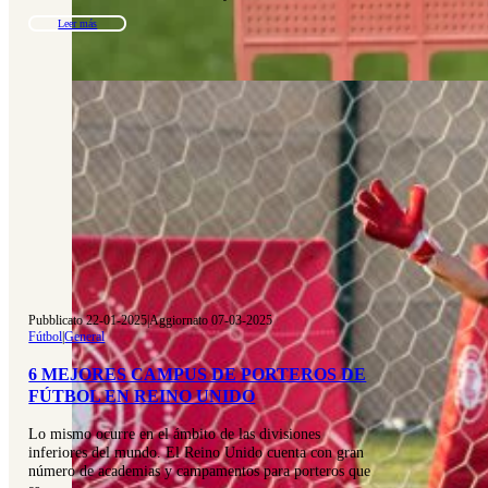
Leer más
Pubblicato 22-01-2025
|
Aggiornato 07-03-2025
Fútbol
|
General
6 MEJORES CAMPUS DE PORTEROS DE
FÚTBOL EN REINO UNIDO
Lo mismo ocurre en el ámbito de las divisiones
inferiores del mundo. El Reino Unido cuenta con gran
número de academias y campamentos para porteros que