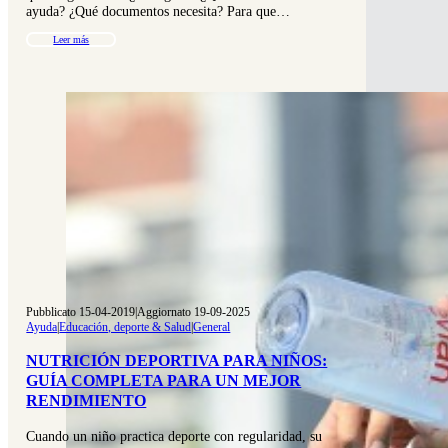
ayuda? ¿Qué documentos necesita? Para que…
Leer más
Pubblicato 15-04-2019
|
Aggiornato 19-09-2025
Ayuda
|
Educación, deporte & Salud
|
General
NUTRICIÓN DEPORTIVA PARA NIÑOS:
GUÍA COMPLETA PARA UN MEJOR
RENDIMIENTO
Cuando un niño practica deporte con regularidad, su