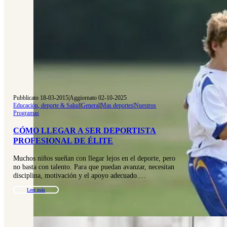
Pubblicato 18-03-2015
|
Aggiornato 02-10-2025
Educación, deporte & Salud
|
General
|
Mas deportes
|
Nuestros
Programas
CÓMO LLEGAR A SER DEPORTISTA
PROFESIONAL DE ÉLITE
Muchos niños sueñan con llegar lejos en el deporte, pero
no basta con talento. Para que puedan avanzar, necesitan
disciplina, motivación y el apoyo adecuado.…
Leer más