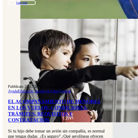
Leer más
Pubblicato 27-11-2015
|
Aggiornato 02-10-2025
Ayuda
|
Educación, deporte & Salud
|
General
EL ACOMPAÑAMIENTO DE MENORES
EN LOS VUELOS: CONDICIONES,
TRÁMITES, REQUISITOS Y
CONTRATACIÓN
Si tu hijo debe tomar un avión sin compañía, es normal
que tengas dudas. ¿Es seguro? ¿Qué aerolíneas ofrecen