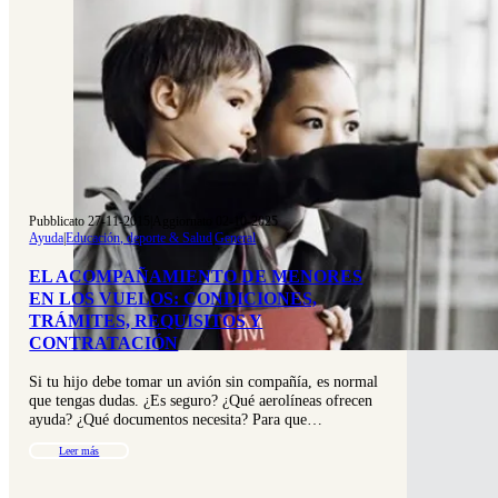
Pubblicato 27-11-2015
|
Aggiornato 02-10-2025
Ayuda
|
Educación, deporte & Salud
|
General
EL ACOMPAÑAMIENTO DE MENORES
EN LOS VUELOS: CONDICIONES,
TRÁMITES, REQUISITOS Y
CONTRATACIÓN
Si tu hijo debe tomar un avión sin compañía, es normal
que tengas dudas. ¿Es seguro? ¿Qué aerolíneas ofrecen
ayuda? ¿Qué documentos necesita? Para que…
Leer más