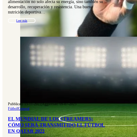
alimentación no solo afecta su energía, sino también su
desarrollo, recuperación y resistencia. Una buena
nutrición deportiva…
Leer más
Pubblicato 15-11-2022
|
Aggiornato 09-07-2025
Fútbol
|
General
EL MUNDIAL DE LOS STREAMERS:
CÓMO SERÁ TRANSMITIDO EL FÚTBOL
EN QATAR 2022