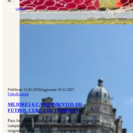
se…
Leer más
Pubblicato 13-02-2026
|
Aggiornato 16-12-2025
Fútbol
|
General
MEJORES 6 CAMPAMENTOS DE
FÚTBOL CERCA DE LONDRES
Para los chicos y chicas de nivel alto o élite existen los
campus fútbol inglaterra, ideales para esos jugadores
exigentes que quieren competir contra otros…