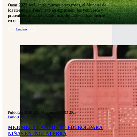
Qatar 2022 será, entre muchas otras cosas, el Mundial de
los streamers. Fenómeno en expansión, los youtubers y
presentadores de las plataformas digitales podrán lucirse
en un evento…
Leer más
Pubblicato 23-01-2025
|
Aggiornato 07-03-2025
Fútbol
|
General
MEJORES 9 CAMPUS DE FÚTBOL PARA
NIÑAS EN INGLATERRA