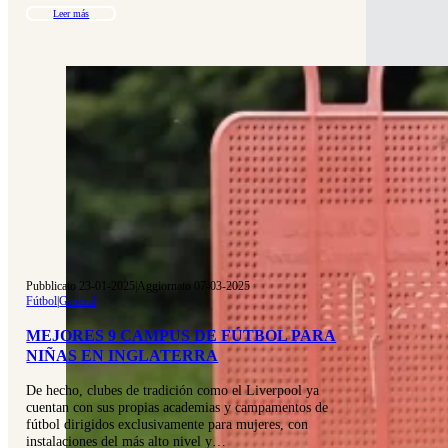
Leer más
Pubblicato 23-01-2025
|
Aggiornato 07-03-2025
Fútbol
|
General
MEJORES 9 CAMPUS DE FÚTBOL PARA
NIÑAS EN INGLATERRA
De hecho, clubes de tradición como el Liverpool ya
cuentan con sus propias academias y campamentos de
fútbol dirigidos exclusivamente para mujeres, con
instalaciones del más alto nivel y…