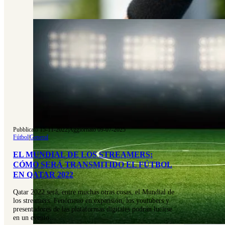
Pubblicato 15-11-2022
|
Aggiornato 09-07-2025
Fútbol
|
General
EL MUNDIAL DE LOS STREAMERS:
CÓMO SERÁ TRANSMITIDO EL FÚTBOL
EN QATAR 2022
Qatar 2022 será, entre muchas otras cosas, el Mundial de
los streamers. Fenómeno en expansión, los youtubers y
presentadores de las plataformas digitales podrán lucirse
en un evento…