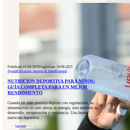
Pubblicato 15-04-2019
|
Aggiornato 19-09-2025
Ayuda
|
Educación, deporte & Salud
|
General
NUTRICIÓN DEPORTIVA PARA NIÑOS:
GUÍA COMPLETA PARA UN MEJOR
RENDIMIENTO
Cuando un niño practica deporte con regularidad, su
alimentación no solo afecta su energía, sino también su
desarrollo, recuperación y resistencia. Una buena
nutrición deportiva…
Leer más