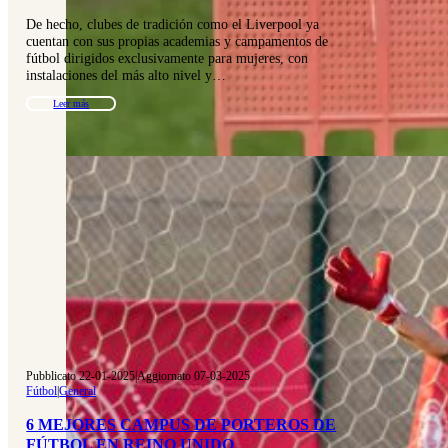
De hecho, clubes de tradición como el Liverpool ya
cuentan con sus propias academias y campamentos de
fútbol dirigidos exclusivamente para mujeres, con
instalaciones del más alto nivel y…
Leer más
Pubblicato 22-01-2025
|
Aggiornato 07-03-2025
Fútbol
|
General
6 MEJORES CAMPUS DE PORTEROS DE
FÚTBOL EN REINO UNIDO