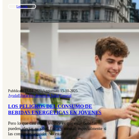
Leer más
Pubblicato 23-04-2021
|
Aggiornato 15-10-2025
Ayuda
|
Educación, deporte & Salud
|
General
LOS PELIGROS DEL CONSUMO DE
BEBIDAS ENERGÉTICAS EN JÓVENES
Pero lo que casi nadie les dice es que estas bebidas
pueden afectar su salud física y mental, especialmente si
las consumen seguido. No están…