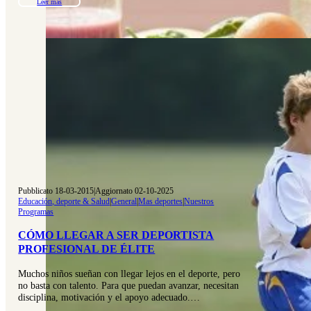
Leer más
Pubblicato 18-03-2015
|
Aggiornato 02-10-2025
Educación, deporte & Salud
|
General
|
Mas deportes
|
Nuestros
Programas
CÓMO LLEGAR A SER DEPORTISTA
PROFESIONAL DE ÉLITE
Muchos niños sueñan con llegar lejos en el deporte, pero
no basta con talento. Para que puedan avanzar, necesitan
disciplina, motivación y el apoyo adecuado.…