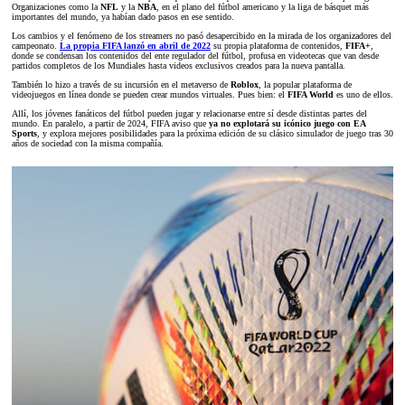
Organizaciones como la
NFL
y la
NBA
, en el plano del fútbol americano y la liga de básquet más
importantes del mundo, ya habían dado pasos en ese sentido.
Los cambios y el fenómeno de los streamers no pasó desapercibido en la mirada de los organizadores del
campeonato.
La propia FIFA lanzó en abril de 2022
su propia plataforma de contenidos,
FIFA+
,
donde se condensan los contenidos del ente regulador del fútbol, profusa en videotecas que van desde
partidos completos de los Mundiales hasta videos exclusivos creados para la nueva pantalla.
También lo hizo a través de su incursión en el metaverso de
Roblox
, la popular plataforma de
videojuegos en línea donde se pueden crear mundos virtuales. Pues bien: el
FIFA World
es uno de ellos.
Allí, los jóvenes fanáticos del fútbol pueden jugar y relacionarse entre sí desde distintas partes del
mundo. En paralelo, a partir de 2024, FIFA aviso que
ya no explotará su icónico juego con EA
Sports
, y explora mejores posibilidades para la próxima edición de su clásico simulador de juego tras 30
años de sociedad con la misma compañía.