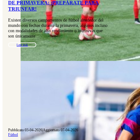
DE PRIMAVERA: ¡PREPÁRATE PARA
TRIUNFAR!
Existen diversos campamentos de fútbol alrededor del
mundo con fechas durante la primavera, algunos incluso
con modalidades de alto rendimiento o intensivas que
son únicamente…
Leer más
Pubblicato 03-04-2026
|
Aggiornato 07-04-2026
Fútbol