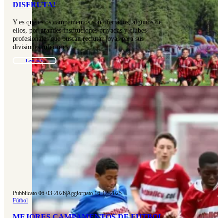
DISFRUTA!
Y es que estos campamentos son ofertados, algunos de
ellos, por grandes instituciones privadas y clubes
profesionales que buscan reclutar joyas para sus
divisiones inferiores…
Leer más
Pubblicato 06-03-2026
|
Aggiornato 16-12-2025
Fútbol
MEJORES CAMPAMENTOS DE FÚTBOL