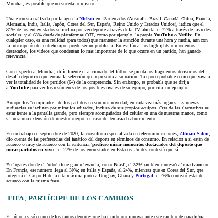
Mundial, es posible que no suceda lo mismo.
Una encuesta realizada por la agencia
Nielsen
en 13 mercados (Australia, Brasil, Canadá, China, Francia,
Alemania, India, Italia, Japón, Corea del Sur, España, Reino Unido y Estados Unidos), indica que el
81% de los entrevistados se inclina por ver deporte a través de la TV abierta; el 72% a través de las redes
sociales; y el 68% desde de plataformas OTT, como por ejemplo, la propia
YouTube
o
Netflix
. En
cualquier caso, es una realidad (para todos) que mantener la atención durante una hora y media, aún con
la interrupción del entretiempo, puede ser un problema. En esa línea, los highlights o momentos
destacados, los videos que condensan lo más importante de lo que ocurre en un partido, han ganado
relevancia.
Con respecto al Mundial, difícilmente el aficionado del fútbol se pierda los fragmentos decisorios del
desafío deportivo que encara la selección que representa a su nación. Tan poco probable como que vaya a
ver la totalidad de los partidos (64) de la competencia. Sin embargo, es probable que se dirija
a
YouTube
para ver los resúmenes de los posibles rivales de su equipo, por citar un ejemplo.
Aunque los “compilados” de los partidos no son una novedad, en cada vez más lugares, las nuevas
audiencias se inclinan por mirar los editados, incluso de sus propios equipos. Otra de las alternativas es
estar frente a la pantalla grande, pero siempre acompañados del celular en una de nuestras manos, como
si fuera una extensión de nuestro cuerpo, en caso de demasiado aburrimiento.
En un trabajo de septiembre de 2020, la consultora especializada en telecomunicaciones,
Altman Solon
,
dio cuenta de las preferencias del fanático del deporte en términos de consumo. En relación a si están de
acuerdo o muy de acuerdo con la sentencia “
prefiero mirar momentos destacados del deporte que
mirar partidos en vivo
”, el 27% de los encuestados en Estados Unidos contestó que sí.
En lugares donde el fútbol tiene gran relevancia, como Brasil, el 32% también contestó afirmativamente.
En Francia, ese número llega al 30%; en Italia y España, al 24%, mientras que en Corea del Sur, que
integrará el Grupo H de la cita máxima junto a Uruguay, Ghana y
Portugal
, el 46% contestó estar de
acuerdo con la misma frase.
FIFA, PARTÍCIPE DE LOS CAMBIOS
El fútbol es sólo uno de los tantos deportes que ha tenido que innovar ante este cambio de paradigma.