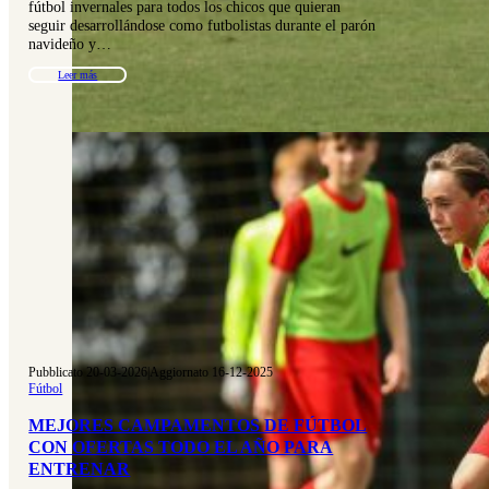
fútbol invernales para todos los chicos que quieran
seguir desarrollándose como futbolistas durante el parón
navideño y…
Leer más
Pubblicato 20-03-2026
|
Aggiornato 16-12-2025
Fútbol
MEJORES CAMPAMENTOS DE FÚTBOL
CON OFERTAS TODO EL AÑO PARA
ENTRENAR