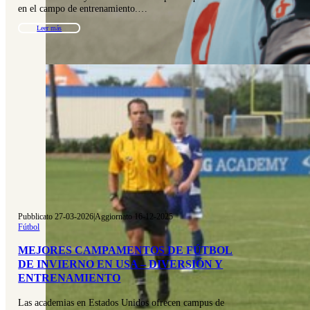
en el campo de entrenamiento.…
Leer más
Pubblicato 27-03-2026
|
Aggiornato 16-12-2025
Fútbol
MEJORES CAMPAMENTOS DE FÚTBOL
DE INVIERNO EN USA – DIVERSIÓN Y
ENTRENAMIENTO
Las academias en Estados Unidos ofrecen campus de