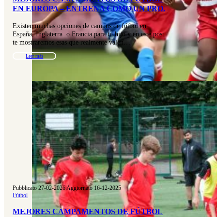
EN EUROPA – ENTRENA COMO UN PRO.
Existen muchas opciones de campus de fútbol en
España, Inglaterra o Francia para tu hijo y en este post
te mostraremos esas que realmente valen…
Leer más
Pubblicato 27-02-2026
|
Aggiornato 16-12-2025
Fútbol
MEJORES CAMPAMENTOS DE FÚTBOL