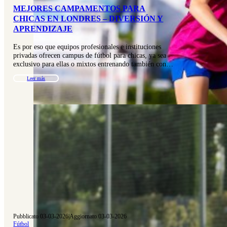
MEJORES CAMPAMENTOS PARA
CHICAS EN LONDRES – DIVERSIÓN Y
APRENDIZAJE
Es por eso que equipos profesionales e instituciones
privadas ofrecen campus de fútbol para chicas, ya sea
exclusivo para ellas o mixtos entrenando también con…
Leer más
Pubblicato 03-03-2026
|
Aggiornato 03-03-2026
Fútbol