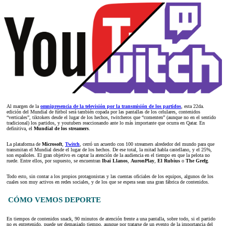
Al margen de la
omnipresencia de la televisión por la transmisión de los partidos
, esta 22da.
edición del Mundial de fútbol será también copada por las pantallas de los celulares, contenidos
“verticales”, tiktokers desde el lugar de los hechos, twitcheros que “comenten” (aunque no en el sentido
tradicional) los partidos, y youtubers reaccionando ante lo más importante que ocurra en Qatar. En
definitiva, el
Mundial de los streamers
.
La plataforma de
Microsoft
,
Twitch
, cerró un acuerdo con 100 streamers alrededor del mundo para que
transmitan el Mundial desde el lugar de los hechos. De ese total, la mitad habla castellano, y el 25%,
son españoles. El gran objetivo es captar la atención de la audiencia en el tiempo en que la pelota no
ruede. Entre ellos, por supuesto, se encuentran
Ibai Llanos
,
AuronPlay
,
El Rubius
o
The Grefg
.
Todo esto, sin contar a los propios protagonistas y las cuentas oficiales de los equipos, algunos de los
cuales son muy activos en redes sociales, y de los que se espera sean una gran fábrica de contenidos.
CÓMO VEMOS DEPORTE
En tiempos de contenidos snack, 90 minutos de atención frente a una pantalla, sobre todo, si el partido
no es entretenido, puede ser demasiado tiempo, aunque por tratarse de un evento de la importancia del