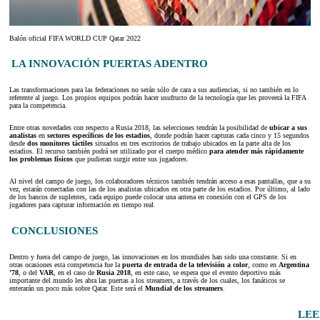
Balón oficial FIFA WORLD CUP Qatar 2022
LA INNOVACIÓN PUERTAS ADENTRO
Las transformaciones para las federaciones no serán sólo de cara a sus audiencias, si no también en lo
referente al juego. Los propios equipos podrán hacer usufructo de la tecnología que les proveerá la FIFA
para la competencia.
Entre otras novedades con respecto a Rusia 2018, las selecciones tendrán la posibilidad de
ubicar a sus
analistas
en
sectores específicos de los estadios
, donde podrán hacer capturas cada cinco y 15 segundos
desde
dos monitores táctiles
situados en tres escritorios de trabajo ubicados en la parte alta de los
estadios. El recurso también podrá ser utilizado por el cuerpo médico
para atender más rápidamente
los problemas físicos
que pudieran surgir entre sus jugadores.
Al nivel del campo de juego, los colaboradores técnicos también tendrán acceso a esas pantallas, que a su
vez, estarán conectadas con las de los analistas ubicados en otra parte de los estadios. Por último, al lado
de los bancos de suplentes, cada equipo puede colocar una antena en conexión con el GPS de los
jugadores para capturar información en tiempo real.
CONCLUSIONES
Dentro y fuera del campo de juego, las innovaciones en los mundiales han sido una constante. Si en
otras ocasiones esta competencia fue la
puerta de entrada de la televisión a color
, como en
Argentina
’78
, o del
VAR
, en el caso de
Rusia 2018
, en este caso, se espera que el evento deportivo más
importante del mundo les abra las puertas a los streamers, a través de los cuales, los fanáticos se
enterarán un poco más sobre Qatar. Este será el
Mundial de los streamers
.
LEE