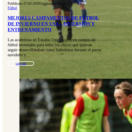
Pubblicato 27-03-2026
|
Aggiornato 16-12-2025
Fútbol
MEJORES CAMPAMENTOS DE FÚTBOL
DE INVIERNO EN USA – DIVERSIÓN Y
ENTRENAMIENTO
Las academias en Estados Unidos ofrecen campus de
fútbol invernales para todos los chicos que quieran
seguir desarrollándose como futbolistas durante el parón
navideño y…
Leer más