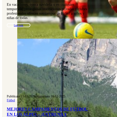
En vacaciones, época navideña o en cualquier
temporada; prestigiosas instituciones privadas y clubes
profesionales ofrecen sus campus de fútbol a niños y
niñas de todas…
Leer más
Pubblicato 13-03-2026
|
Aggiornato 16-12-2025
Fútbol
MEJORES CAMPAMENTOS DE FÚTBOL
EN LOS ALPES – ¡ENTRENA Y