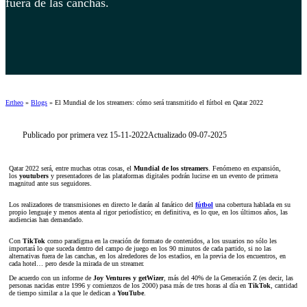
fuera de las canchas.
Ertheo
»
Blogs
»
El Mundial de los streamers: cómo será transmitido el fútbol en Qatar 2022
Publicado por primera vez 15-11-2022
Actualizado 09-07-2025
Qatar 2022 será, entre muchas otras cosas, el
Mundial de los streamers
. Fenómeno en expansión,
los
youtubers
y presentadores de las plataformas digitales podrán lucirse en un evento de primera
magnitud ante sus seguidores.
Los realizadores de transmisiones en directo le darán al fanático del
fútbol
una cobertura hablada en su
propio lenguaje y menos atenta al rigor periodístico; en definitiva, es lo que, en los últimos años, las
audiencias han demandado.
Con
TikTok
como paradigma en la creación de formato de contenidos, a los usuarios no sólo les
importará lo que suceda dentro del campo de juego en los 90 minutos de cada partido, si no las
alternativas fuera de las canchas, en los alrededores de los estadios, en la previa de los encuentros, en
cada hotel… pero desde la mirada de un streamer.
De acuerdo con un informe de
Joy Ventures y getWizer
, más del 40% de la Generación Z (es decir, las
personas nacidas entre 1996 y comienzos de los 2000) pasa más de tres horas al día en
TikTok
, cantidad
de tiempo similar a la que le dedican a
YouTube
.