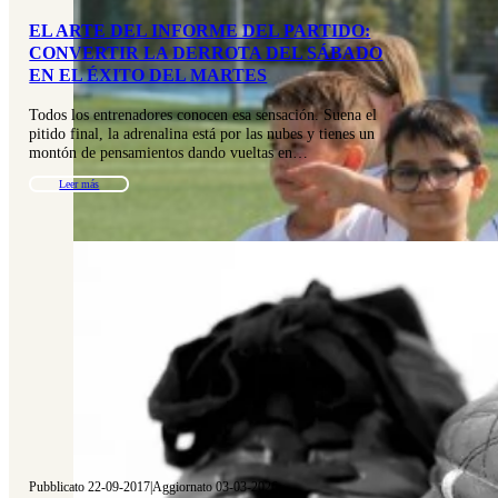
EL ARTE DEL INFORME DEL PARTIDO:
CONVERTIR LA DERROTA DEL SÁBADO
EN EL ÉXITO DEL MARTES
Todos los entrenadores conocen esa sensación. Suena el
pitido final, la adrenalina está por las nubes y tienes un
montón de pensamientos dando vueltas en…
Leer más
Pubblicato 22-09-2017
|
Aggiornato 03-03-2026