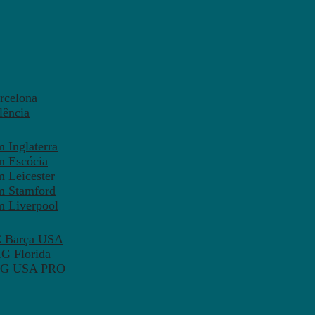
rcelona
lência
 Inglaterra
m Escócia
 Leicester
m Stamford
m Liverpool
FC Barça USA
MG Florida
 PSG USA PRO