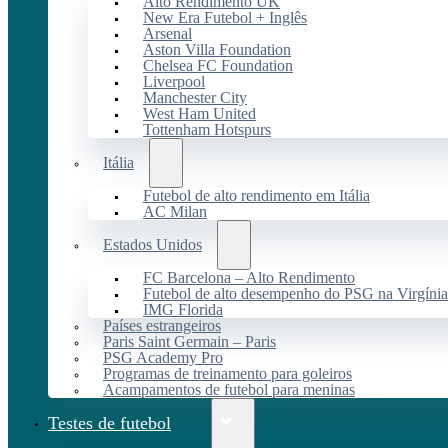
Alto Rendimento UK
New Era Futebol + Inglês
Arsenal
Aston Villa Foundation
Chelsea FC Foundation
Liverpool
Manchester City
West Ham United
Tottenham Hotspurs
Itália
Futebol de alto rendimento em Itália
AC Milan
Estados Unidos
FC Barcelona – Alto Rendimento
Futebol de alto desempenho do PSG na Virgínia
IMG Florida
Países estrangeiros
Paris Saint Germain – Paris
PSG Academy Pro
Programas de treinamento para goleiros
Acampamentos de futebol para meninas
Testes de futebol