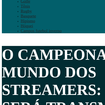
Golfe
Tênis
Rugby
Basquete
Hipismo
Hóquei
Campos futebol inverno
O CAMPEONA
MUNDO DOS
STREAMERS: