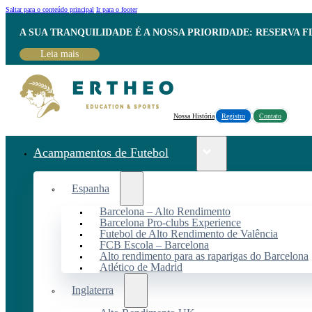
Saltar para o conteúdo principal
Ir para o footer
A SUA TRANQUILIDADE É A NOSSA PRIORIDADE: RESERVA 
Leia mais
Nossa História
Registro
Contato
Acampamentos de Futebol
Espanha
Barcelona – Alto Rendimento
Barcelona Pro-clubs Experience
Futebol de Alto Rendimento de Valência
FCB Escola – Barcelona
Alto rendimento para as raparigas do Barcelona
Atlético de Madrid
Inglaterra