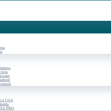
ona
ia
laterra
cócia
cester
amford
verpool
arça USA
lorida
 USA PRO