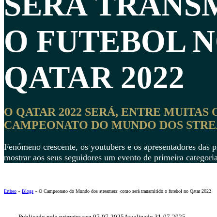
SERÁ TRANS
O
FUTEBOL 
QATAR 2022
O QATAR 2022 SERÁ, ENTRE MUITAS 
CAMPEONATO DO MUNDO DOS STRE
Fenómeno crescente, os youtubers e os apresentadores das p
mostrar aos seus seguidores um evento de primeira categoria
Ertheo
»
Blogs
»
O Campeonato do Mundo dos streamers: como será transmitido o futebol no Qatar 2022
Publicado pela primeira vez 07-07-2025
Atualizado 31-07-2025