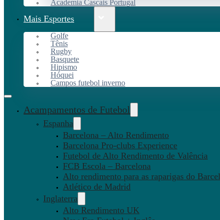
Academia Cascais Portugal
Mais Esportes
Golfe
Tênis
Rugby
Basquete
Hipismo
Hóquei
Campos futebol inverno
Acampamentos de Futebol
Espanha
Barcelona – Alto Rendimento
Barcelona Pro-clubs Experience
Futebol de Alto Rendimento de Valência
FCB Escola – Barcelona
Alto rendimento para as raparigas do Barce
Atlético de Madrid
Inglaterra
Alto Rendimento UK