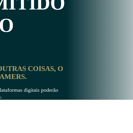
MITIDO
NO
OUTRAS COISAS, O
AMERS.
lataformas digitais poderão
.