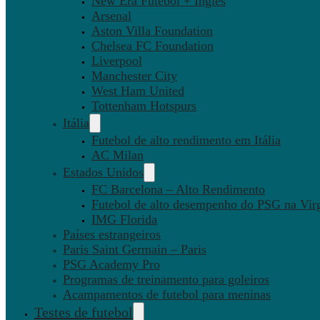
New Era Futebol + Inglês
Arsenal
Aston Villa Foundation
Chelsea FC Foundation
Liverpool
Manchester City
West Ham United
Tottenham Hotspurs
Itália
Futebol de alto rendimento em Itália
AC Milan
Estados Unidos
FC Barcelona – Alto Rendimento
Futebol de alto desempenho do PSG na Virg
IMG Florida
Países estrangeiros
Paris Saint Germain – Paris
PSG Academy Pro
Programas de treinamento para goleiros
Acampamentos de futebol para meninas
Testes de futebol