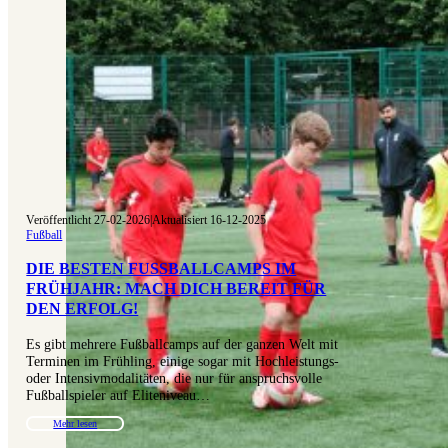
Veröffentlicht 27-02-2026
|
Aktualisiert 16-12-2025
Fußball
DIE BESTEN FUSSBALLCAMPS IM F
RÜHJAHR: MACH DICH BEREIT FÜR D
EN ERFOLG!
Es gibt mehrere Fußballcamps auf der ganzen Welt mit
Terminen im Frühling, einige sogar mit Hochleistungs-
oder Intensivmodalitäten, die nur für anspruchsvolle
Fußballspieler auf Eliteniveau…
Mehr lesen