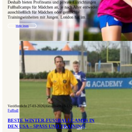
Deshalb bieten Profiteams und private Einrichtungen
Fußballcamps für Mädchen an, je nach Alter entweder
ausschließlich für Mädchen oder gemischte
Trainingseinheiten mit Jungen. London hat im…
Mehr lesen
Veröffentlicht 27-03-2026
|
Aktualisiert 16-12-2025
Fußball
BESTE WINTER-FUSSBALLCAMPS IN D
EN USA – SPASS UND TRAINING