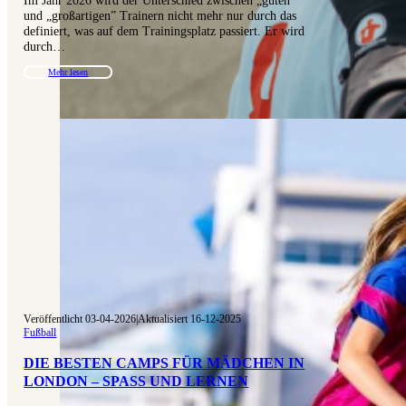
und „großartigen” Trainern nicht mehr nur durch das
definiert, was auf dem Trainingsplatz passiert. Er wird
durch…
Mehr lesen
Veröffentlicht 03-04-2026
|
Aktualisiert 16-12-2025
Fußball
DIE BESTEN CAMPS FÜR MÄDCHEN IN
LONDON – SPASS UND LERNEN