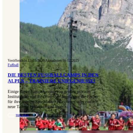
Veröffentlicht 13-03-2026
|
Aktualisiert 16-12-2025
Fußball
DIE BESTEN FUSSBALLCAMPS IN DEN A
LPEN – TRAINIERE UND GENIESSE!
Einige dieser Camps werden von großen privaten
Institutionen und Profivereinen angeboten, die Perlen
für ihre unteren Spielklassen rekrutieren oder einfach
neue Talente entdecken und ihnen…
Mehr lesen