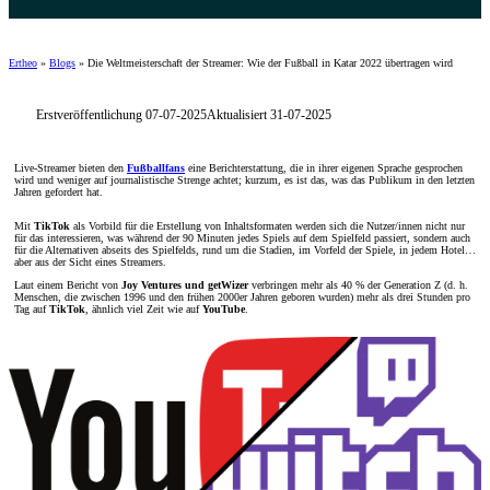
Ertheo
»
Blogs
»
Die Weltmeisterschaft der Streamer: Wie der Fußball in Katar 2022 übertragen wird
Erstveröffentlichung 07-07-2025
Aktualisiert 31-07-2025
Live-Streamer bieten den
Fußballfans
eine Berichterstattung, die in ihrer eigenen Sprache gesprochen
wird und weniger auf journalistische Strenge achtet; kurzum, es ist das, was das Publikum in den letzten
Jahren gefordert hat.
Mit
TikTok
als Vorbild für die Erstellung von Inhaltsformaten werden sich die Nutzer/innen nicht nur
für das interessieren, was während der 90 Minuten jedes Spiels auf dem Spielfeld passiert, sondern auch
für die Alternativen abseits des Spielfelds, rund um die Stadien, im Vorfeld der Spiele, in jedem Hotel…
aber aus der Sicht eines Streamers.
Laut einem Bericht von
Joy Ventures und getWizer
verbringen mehr als 40 % der Generation Z (d. h.
Menschen, die zwischen 1996 und den frühen 2000er Jahren geboren wurden) mehr als drei Stunden pro
Tag auf
TikTok
, ähnlich viel Zeit wie auf
YouTube
.