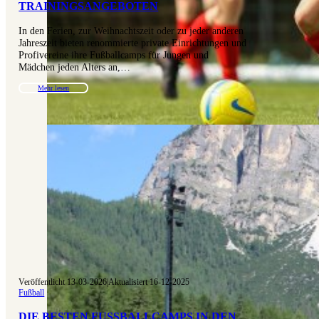
RAININGSANGEBOTEN
In den Ferien, zur Weihnachtszeit oder zu jeder anderen
Jahreszeit bieten renommierte private Einrichtungen und
Profivereine ihre Fußballcamps für Jungen und
Mädchen jeden Alters an,…
Mehr lesen
Veröffentlicht 13-03-2026
|
Aktualisiert 16-12-2025
Fußball
DIE BESTEN FUSSBALLCAMPS IN DEN A