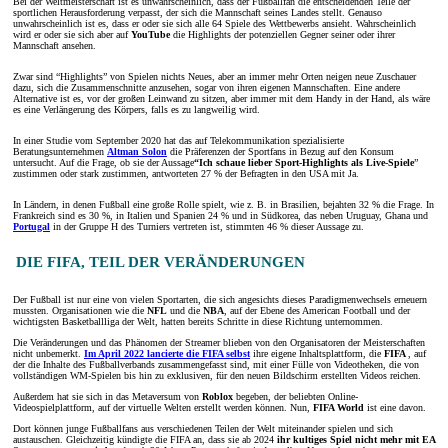
Bei der Weltmeisterschaft ist es unwahrscheinlich, dass der Fußballfan die entscheidenden Teile der
sportlichen Herausforderung verpasst, der sich die Mannschaft seines Landes stellt. Genauso
unwahrscheinlich ist es, dass er oder sie sich alle 64 Spiele des Wettbewerbs ansieht. Wahrscheinlich
wird er oder sie sich aber auf
YouTube
die Highlights der potenziellen Gegner seiner oder ihrer
Mannschaft ansehen.
Zwar sind “Highlights” von Spielen nichts Neues, aber an immer mehr Orten neigen neue Zuschauer
dazu, sich die Zusammenschnitte anzusehen, sogar von ihren eigenen Mannschaften. Eine andere
Alternative ist es, vor der großen Leinwand zu sitzen, aber immer mit dem Handy in der Hand, als wäre
es eine Verlängerung des Körpers, falls es zu langweilig wird.
In einer Studie vom September 2020 hat das auf Telekommunikation spezialisierte
Beratungsunternehmen
Altman Solon
die Präferenzen der Sportfans in Bezug auf den Konsum
untersucht. Auf die Frage, ob sie der Aussage
“Ich schaue lieber Sport-Highlights als Live-Spiele
”
zustimmen oder stark zustimmen, antworteten 27 % der Befragten in den USA mit Ja.
In Ländern, in denen Fußball eine große Rolle spielt, wie z. B. in Brasilien, bejahten 32 % die Frage. In
Frankreich sind es 30 %, in Italien und Spanien 24 % und in Südkorea, das neben Uruguay, Ghana und
Portugal
in der Gruppe H des Turniers vertreten ist, stimmten 46 % dieser Aussage zu.
DIE FIFA, TEIL DER VERÄNDERUNGEN
Der Fußball ist nur eine von vielen Sportarten, die sich angesichts dieses Paradigmenwechsels erneuern
mussten. Organisationen wie die
NFL
und die
NBA
, auf der Ebene des American Football und der
wichtigsten Basketballliga der Welt, hatten bereits Schritte in diese Richtung unternommen.
Die Veränderungen und das Phänomen der Streamer blieben von den Organisatoren der Meisterschaften
nicht unbemerkt.
Im April 2022 lancierte die FIFA selbst
ihre eigene Inhaltsplattform, die
FIFA
, auf
der die Inhalte des Fußballverbands zusammengefasst sind, mit einer Fülle von Videotheken, die von
vollständigen WM-Spielen bis hin zu exklusiven, für den neuen Bildschirm erstellten Videos reichen.
Außerdem hat sie sich in das Metaversum von
Roblox
begeben, der beliebten Online-
Videospielplattform, auf der virtuelle Welten erstellt werden können. Nun,
FIFA World
ist eine davon.
Dort können junge Fußballfans aus verschiedenen Teilen der Welt miteinander spielen und sich
austauschen. Gleichzeitig kündigte die FIFA an, dass sie ab 2024
ihr kultiges Spiel nicht mehr mit EA