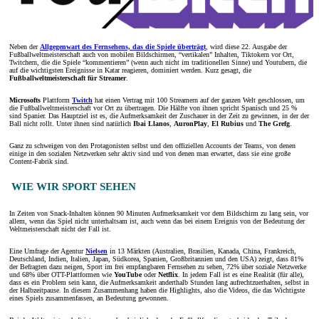
Neben der
Allgegenwart des Fernsehens, das die Spiele überträgt
, wird diese 22. Ausgabe der
Fußballweltmeisterschaft auch von mobilen Bildschirmen, “vertikalen” Inhalten, Tiktokern vor Ort,
Twitchern, die die Spiele “kommentieren” (wenn auch nicht im traditionellen Sinne) und Youtubern, die
auf die wichtigsten Ereignisse in Katar reagieren, dominiert werden. Kurz gesagt, die
Fußballweltmeisterschaft für Streamer
.
Microsofts
Plattform
Twitch
hat einen Vertrag mit 100 Streamern auf der ganzen Welt geschlossen, um
die Fußballweltmeisterschaft vor Ort zu übertragen. Die Hälfte von ihnen spricht Spanisch und 25 %
sind Spanier. Das Hauptziel ist es, die Aufmerksamkeit der Zuschauer in der Zeit zu gewinnen, in der der
Ball nicht rollt. Unter ihnen sind natürlich
Ibai Llanos
,
AuronPlay
,
El Rubius
und
The Grefg
.
Ganz zu schweigen von den Protagonisten selbst und den offiziellen Accounts der Teams, von denen
einige in den sozialen Netzwerken sehr aktiv sind und von denen man erwartet, dass sie eine große
Content-Fabrik sind.
WIE WIR SPORT SEHEN
In Zeiten von Snack-Inhalten können 90 Minuten Aufmerksamkeit vor dem Bildschirm zu lang sein, vor
allem, wenn das Spiel nicht unterhaltsam ist, auch wenn das bei einem Ereignis von der Bedeutung der
Weltmeisterschaft nicht der Fall ist.
Eine Umfrage der Agentur
Nielsen
in 13 Märkten (Australien, Brasilien, Kanada, China, Frankreich,
Deutschland, Indien, Italien, Japan, Südkorea, Spanien, Großbritannien und den USA) zeigt, dass 81%
der Befragten dazu neigen, Sport im frei empfangbaren Fernsehen zu sehen, 72% über soziale Netzwerke
und 68% über OTT-Plattformen wie
YouTube
oder
Netflix
. In jedem Fall ist es eine Realität (für alle),
dass es ein Problem sein kann, die Aufmerksamkeit anderthalb Stunden lang aufrechtzuerhalten, selbst in
der Halbzeitpause. In diesem Zusammenhang haben die Highlights, also die Videos, die das Wichtigste
eines Spiels zusammenfassen, an Bedeutung gewonnen.