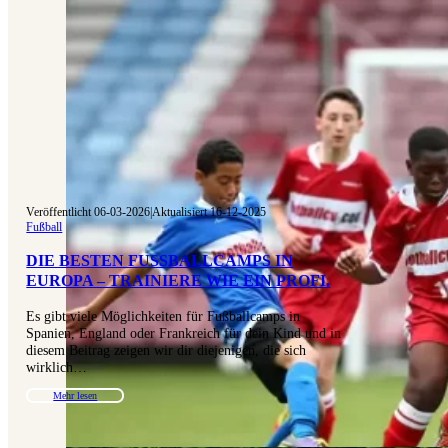
Veröffentlicht 06-03-2026
|
Aktualisiert 16-12-2025
Fußball
DIE BESTEN FUSSBALLCAMPS IN E
UROPA – TRAINIERE WIE EIN PROFI.
Es gibt viele Möglichkeiten für Fußballcamps in
Spanien, England oder Frankreich für dein Kind und in
diesem Beitrag zeigen wir dir diejenigen, die sich
wirklich…
Mehr lesen