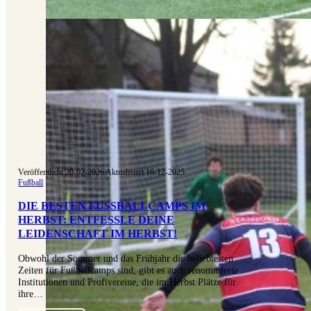
Veröffentlicht 20-02-2026
|
Aktualisiert 16-12-2025
Fußball
DIE BESTEN FUSSBALLCAMPS IM H
ERBST: ENTFESSLE DEINE L
EIDENSCHAFT IM HERBST!
Obwohl der Sommer und das Frühjahr die beliebtesten
Zeiten für Fußballcamps sind, gibt es auch renommierte
Institutionen und Profivereine, die im Herbst Plätze für
ihre…