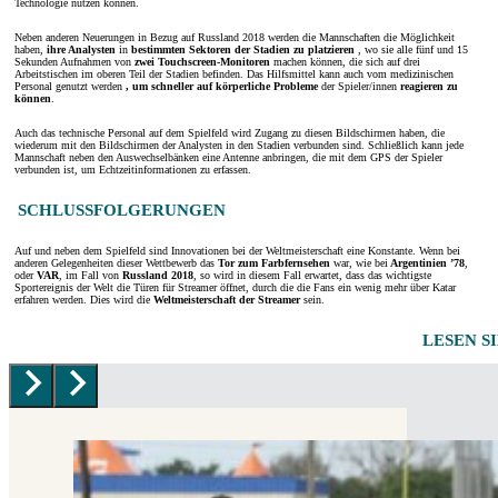
Technologie nutzen können.
Neben anderen Neuerungen in Bezug auf Russland 2018 werden die Mannschaften die Möglichkeit
haben,
ihre Analysten
in
bestimmten Sektoren der Stadien
zu platzieren
, wo sie alle fünf und 15
Sekunden Aufnahmen von
zwei Touchscreen-Monitoren
machen können, die sich auf drei
Arbeitstischen im oberen Teil der Stadien befinden. Das Hilfsmittel kann auch vom medizinischen
Personal genutzt werden
, um schneller auf körperliche Probleme
der Spieler/innen
reagieren zu
können
.
Auch das technische Personal auf dem Spielfeld wird Zugang zu diesen Bildschirmen haben, die
wiederum mit den Bildschirmen der Analysten in den Stadien verbunden sind. Schließlich kann jede
Mannschaft neben den Auswechselbänken eine Antenne anbringen, die mit dem GPS der Spieler
verbunden ist, um Echtzeitinformationen zu erfassen.
SCHLUSSFOLGERUNGEN
Auf und neben dem Spielfeld sind Innovationen bei der Weltmeisterschaft eine Konstante. Wenn bei
anderen Gelegenheiten dieser Wettbewerb das
Tor zum Farbfernsehen
war, wie bei
Argentinien ’78
,
oder
VAR
, im Fall von
Russland 2018
, so wird in diesem Fall erwartet, dass das wichtigste
Sportereignis der Welt die Türen für Streamer öffnet, durch die die Fans ein wenig mehr über Katar
erfahren werden. Dies wird die
Weltmeisterschaft der Streamer
sein.
LESEN S