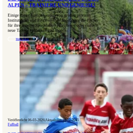
LPEN – TRAINIERE UND GENIESSE!
Einige dieser Camps werden von großen privaten
Institutionen und Profivereinen angeboten, die Perlen
für ihre unteren Spielklassen rekrutieren oder einfach
neue Talente entdecken und ihnen…
Mehr lesen
Veröffentlicht 06-03-2026
|
Aktualisiert 16-12-2025
Fußball