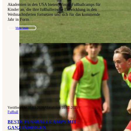
Akademien in den USA bieten Winter-Fußballcamps für
Kinder an, die ihre fußballerische Entwicklung in den
Weihnachtsferien fortsetzen und sich für das kommende
Jahr in Form…
Mehr lesen
Veröffentlicht 20-03-2026
|
Aktualisiert 16-12-2025
Fußball
BESTE FUSSBALLCAMPS MIT G
ANZJÄHRIGEN T