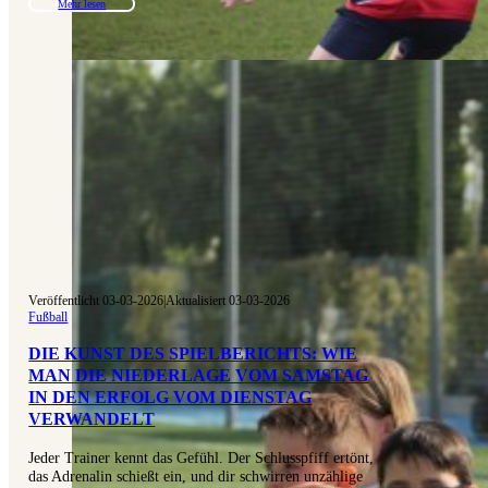
Mehr lesen
Veröffentlicht 03-03-2026
|
Aktualisiert 03-03-2026
Fußball
DIE KUNST DES SPIELBERICHTS: WIE
MAN DIE NIEDERLAGE VOM SAMSTAG
IN DEN ERFOLG VOM DIENSTAG
VERWANDELT
Jeder Trainer kennt das Gefühl. Der Schlusspfiff ertönt,
das Adrenalin schießt ein, und dir schwirren unzählige