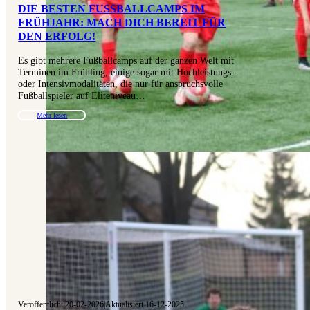
DIE BESTEN FUSSBALLCAMPS IM F
RÜHJAHR: MACH DICH BEREIT FÜR D
EN ERFOLG!
Es gibt mehrere Fußballcamps auf der ganzen Welt mit
Terminen im Frühling, einige sogar mit Hochleistungs-
oder Intensivmodalitäten, die nur für anspruchsvolle
Fußballspieler auf Eliteniveau…
Mehr lesen
Veröffentlicht 20-02-2026
|
Aktualisiert 16-12-2025