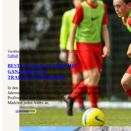
Veröffentlicht 20-03-2026
|
Aktualisiert 16-12-2025
Fußball
BESTE FUSSBALLCAMPS MIT G
ANZJÄHRIGEN T
RAININGSANGEBOTEN
In den Ferien, zur Weihnachtszeit oder zu jeder anderen
Jahreszeit bieten renommierte private Einrichtungen und
Profivereine ihre Fußballcamps für Jungen und
Mädchen jeden Alters an,…
Mehr lesen