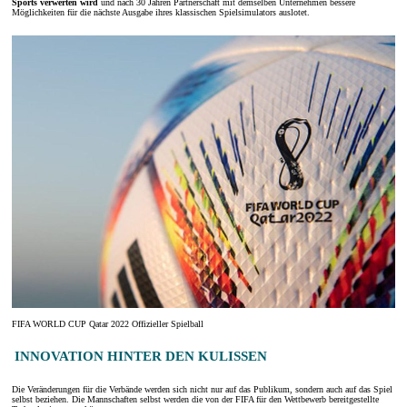
Sports verwerten wird
und nach 30 Jahren Partnerschaft mit demselben Unternehmen bessere
Möglichkeiten für die nächste Ausgabe ihres klassischen Spielsimulators auslotet.
FIFA WORLD CUP Qatar 2022 Offizieller Spielball
INNOVATION HINTER DEN KULISSEN
Die Veränderungen für die Verbände werden sich nicht nur auf das Publikum, sondern auch auf das Spiel
selbst beziehen. Die Mannschaften selbst werden die von der FIFA für den Wettbewerb bereitgestellte