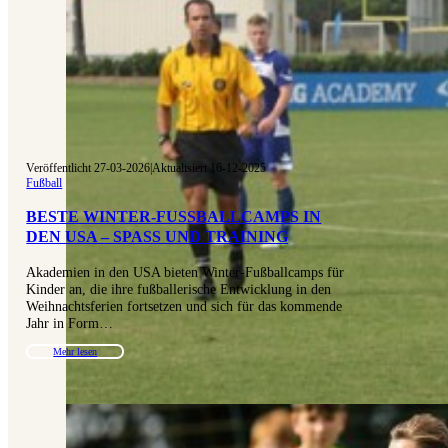
Veröffentlicht 27-03-2026
|
Aktualisiert 16-12-2025
Fußball
BESTE WINTER-FUSSBALLCAMPS IN D
EN USA – SPASS UND TRAINING
Akademien in den USA bieten Winter-Fußballcamps für
Kinder an, die ihre fußballerische Entwicklung in den
Weihnachtsferien fortsetzen und sich für das kommende
Jahr in Form…
Mehr lesen