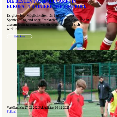
DIE BESTEN FUSSBALLCAMPS IN E
UROPA – TRAINIERE WIE EIN PROFI.
Es gibt viele Möglichkeiten für Fußballcamps in
Spanien, England oder Frankreich für dein Kind und in
diesem Beitrag zeigen wir dir diejenigen, die sich
wirklich…
Mehr lesen
Veröffentlicht 27-02-2026
|
Aktualisiert 16-12-2025
Fußball