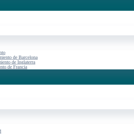
nto
miento de Barcelona
iento de Inglaterra
ento de Francia
d