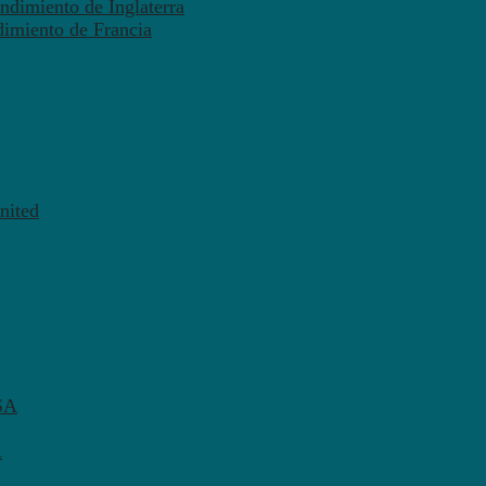
ndimiento de Inglaterra
dimiento de Francia
nited
SA
A