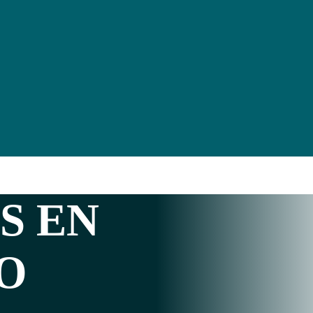
S EN
O