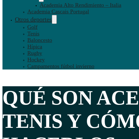
Academia Alto Rendimiento – Italia
Academia Cascais Portugal
Otros deportes
Golf
Tenis
Baloncesto
Hípica
Rugby
Hockey
Campamentos fútbol invierno
QUÉ SON
ACE
TENIS
Y CÓM