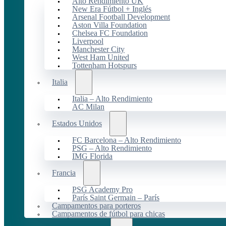
Alto Rendimiento UK
New Era Fútbol + Inglés
Arsenal Football Development
Aston Villa Foundation
Chelsea FC Foundation
Liverpool
Manchester City
West Ham United
Tottenham Hotspurs
Italia
Italia – Alto Rendimiento
AC Milan
Estados Unidos
FC Barcelona – Alto Rendimiento
PSG – Alto Rendimiento
IMG Florida
Francia
PSG Academy Pro
París Saint Germain – París
Campamentos para porteros
Campamentos de fútbol para chicas