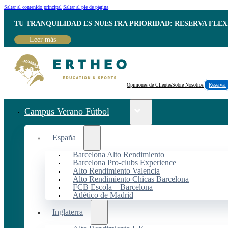
Saltar al contenido principal
Saltar al pie de página
TU TRANQUILIDAD ES NUESTRA PRIORIDAD: RESERVA FLEX
Leer más
Opiniones de Clientes
Sobre Nosotros
Reservar
Campus Verano Fútbol
España
Barcelona Alto Rendimiento
Barcelona Pro-clubs Experience
Alto Rendimiento Valencia
Alto Rendimiento Chicas Barcelona
FCB Escola – Barcelona
Atlético de Madrid
Inglaterra