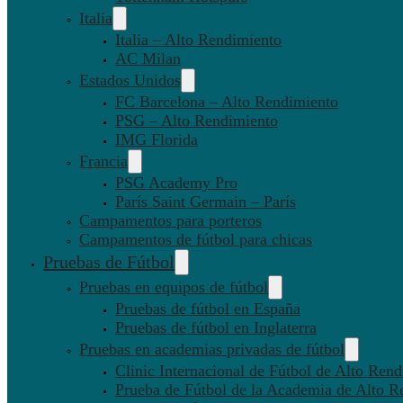
Italia
Italia – Alto Rendimiento
AC Milan
Estados Unidos
FC Barcelona – Alto Rendimiento
PSG – Alto Rendimiento
IMG Florida
Francia
PSG Academy Pro
París Saint Germain – París
Campamentos para porteros
Campamentos de fútbol para chicas
Pruebas de Fútbol
Pruebas en equipos de fútbol
Pruebas de fútbol en España
Pruebas de fútbol en Inglaterra
Pruebas en academias privadas de fútbol
Clinic Internacional de Fútbol de Alto Ren
Prueba de Fútbol de la Academia de Alto R