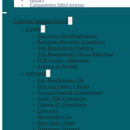
Hockey
Campamentos fútbol invierno
Campus Verano Fútbol
España
Barcelona Alto Rendimiento
Barcelona Pro-clubs Experience
Alto Rendimiento Valencia
Alto Rendimiento Chicas Barcelona
FCB Escola – Barcelona
Atlético de Madrid
Inglaterra
Alto Rendimiento UK
New Era Fútbol + Inglés
Arsenal Football Development
Aston Villa Foundation
Chelsea FC Foundation
Liverpool
Manchester City
West Ham United
Tottenham Hotspurs