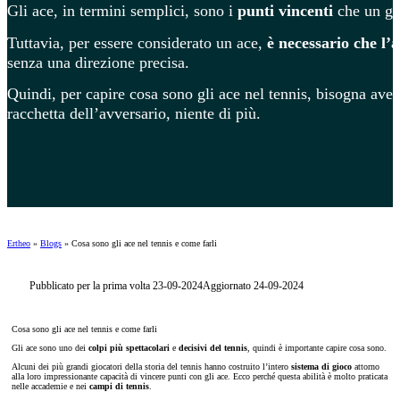
Gli ace, in termini semplici, sono i
punti vincenti
che un gi
Tuttavia, per essere considerato un ace,
è necessario che l’a
senza una direzione precisa.
Quindi, per capire cosa sono gli ace nel tennis, bisogna aver
racchetta dell’avversario, niente di più.
Ertheo
»
Blogs
»
Cosa sono gli ace nel tennis e come farli
Pubblicato per la prima volta 23-09-2024
Aggiornato 24-09-2024
Cosa sono gli ace nel tennis e come farli
Gli ace sono uno dei
colpi più spettacolari
e
decisivi del tennis
, quindi è importante capire cosa sono.
Alcuni dei più grandi giocatori della storia del tennis hanno costruito l’intero
sistema di gioco
attorno
alla loro impressionante capacità di vincere punti con gli ace. Ecco perché questa abilità è molto praticata
nelle accademie e nei
campi di tennis
.