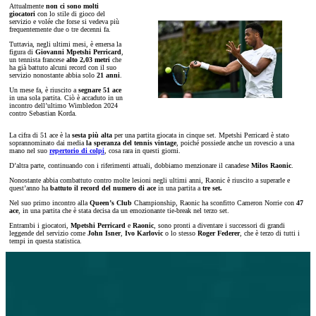
Attualmente
non ci sono molti
giocatori
con lo stile di gioco del
servizio e volée che forse si vedeva più
frequentemente due o tre decenni fa.
Tuttavia, negli ultimi mesi, è emersa la
figura di
Giovanni Mpetshi Perricard
,
un tennista francese
alto 2,03 metri
che
ha già battuto alcuni record con il suo
servizio nonostante abbia solo
21 anni
.
Un mese fa, è riuscito a
segnare 51 ace
in una sola partita. Ciò è accaduto in un
incontro dell’ultimo Wimbledon 2024
contro Sebastian Korda.
La cifra di 51 ace è la
sesta più alta
per una partita giocata in cinque set. Mpetshi Perricard è stato
soprannominato dai media
la speranza del tennis vintage
, poiché possiede anche un rovescio a una
mano nel suo
repertorio di colpi
, cosa rara in questi giorni.
D’altra parte, continuando con i riferimenti attuali, dobbiamo menzionare il canadese
Milos Raonic
.
Nonostante abbia combattuto contro molte lesioni negli ultimi anni, Raonic è riuscito a superarle e
quest’anno ha
battuto il record del numero di ace
in una partita a
tre set.
Nel suo primo incontro alla
Queen’s Club
Championship, Raonic ha sconfitto Cameron Norrie con
47
ace
, in una partita che è stata decisa da un emozionante tie-break nel terzo set.
Entrambi i giocatori,
Mpetshi Perricard
e
Raonic
, sono pronti a diventare i successori di grandi
leggende del servizio come
John Isner
,
Ivo Karlovic
o lo stesso
Roger Federer
, che è terzo di tutti i
tempi in questa statistica.