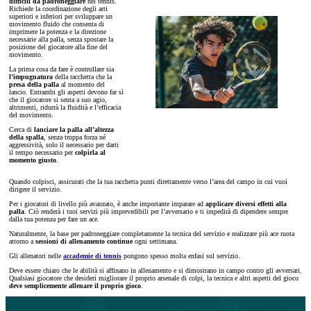
difficili da padroneggiare
nel tennis.
Richiede la coordinazione degli arti
superiori e inferiori per sviluppare un
movimento fluido che consenta di
imprimere la potenza e la direzione
necessarie alla palla, senza spostare la
posizione del giocatore alla fine del
movimento.
La prima cosa da fare è controllare sia
l’impugnatura
della racchetta che la
presa della palla
al momento del
lancio. Entrambi gli aspetti devono far sì
che il giocatore si senta a suo agio,
altrimenti, ridurrà la fluidità e l’efficacia
del movimento.
Cerca di
lanciare la palla all’altezza
della spalla
, senza troppa forza né
aggressività, solo il necessario per darti
il tempo necessario per
colpirla al
momento giusto
.
Quando colpisci, assicurati che la tua racchetta punti direttamente verso l’area del campo in cui vuoi
dirigere il servizio.
Per i giocatori di livello più avanzato, è anche importante imparare ad
applicare diversi effetti alla
palla
. Ciò renderà i tuoi servizi più imprevedibili per l’avversario e ti impedirà di dipendere sempre
dalla tua potenza per fare un ace.
Naturalmente, la base per padroneggiare completamente la tecnica del servizio e realizzare più ace ruota
attorno a
sessioni di allenamento continue
ogni settimana.
Gli allenatori nelle
accademie di tennis
pongono spesso molta enfasi sul servizio.
Deve essere chiaro che le abilità si affinano in allenamento e si dimostrano in campo contro gli avversari.
Qualsiasi giocatore che desideri migliorare il proprio arsenale di colpi, la tecnica e altri aspetti del gioco
deve semplicemente allenare il proprio gioco
.