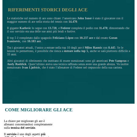
RIFERIMENTI STORICI DEGLI ACE
Le statistiche sul numero di ace sono chiare: l’americano
John Isner
è stato il giocatore con il
maggior numero di ace nella storia del tennis con
14.470
.
Il gigante
Karlovic
lo segue con
13.728
, e
Federer
completa il podio con
11.478
; dimostrando che
il suo servizio era una delle sue armi più letali e furtive.
Il top 5 è completato dallo spagnolo
Feliciano López
con
10.237 ace
e dal croato
Goran
Ivanisevic
, con
10.183
ace
.
Tra i giocatori attuali, l’unico a entrare nella top 10 degli ace è
Milos Raonic
con
8.445
. Se le
lesioni lo permettono, è possibile che riesca a
entrare nella top 5
, anche se sarà piuttosto difficile a
33 anni.
Altri giocatori di riferimento che meritano di essere menzionati sono gli americani
Pete Sampras
e
Andy Roddick
. Quest’ultimo aveva una tecnica raffinata senza avere una grande altezza. Va inoltre
menzionato
Ivan Ljubicic
, che è stato l’allenatore di Federer nel crepuscolo della sua carriera.
COME MIGLIORARE GLI ACE
La chiave per migliorare gli ace è
allenarsi concentrandosi completamente
sulla
tecnica del servizio
.
Il
servizio
è uno degli aspetti
più