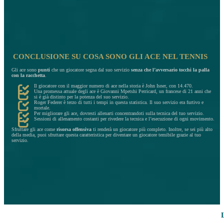
CONCLUSIONE SU COSA SONO GLI ACE NEL TENNIS
Gli ace sono
punti
che un giocatore segna dal suo servizio
senza che l’avversario tocchi la palla
con la racchetta
.
Il giocatore con il maggior numero di ace nella storia è John Isner, con 14.470.
Una promessa attuale degli ace è Giovanni Mpetshi Perricard, un francese di 21 anni che
si è già distinto per la potenza del suo servizio.
Roger Federer è terzo di tutti i tempi in questa statistica. Il suo servizio era furtivo e
mortale.
Per migliorare gli ace, dovresti allenarti concentrandoti sulla tecnica del tuo servizio.
Sessioni di allenamento costanti per rivedere la tecnica e l’esecuzione di ogni movimento.
Sfruttare gli ace come
risorsa offensiva
ti renderà un giocatore più completo. Inoltre, se sei più alto
della media, puoi sfruttare questa caratteristica per diventare un giocatore temibile grazie al tuo
servizio.