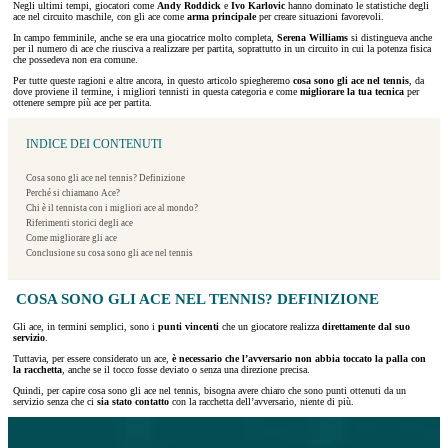
Negli ultimi tempi, giocatori come
Andy Roddick
e
Ivo Karlovic
hanno dominato le statistiche degli
ace nel circuito maschile, con gli ace come
arma principale
per creare situazioni favorevoli.
In campo femminile, anche se era una giocatrice molto completa,
Serena Williams
si distingueva anche
per il numero di ace che riusciva a realizzare per partita, soprattutto in un circuito in cui la potenza fisica
che possedeva non era comune.
Per tutte queste ragioni e altre ancora, in questo articolo spiegheremo
cosa sono gli ace nel tennis
, da
dove proviene il termine, i migliori tennisti in questa categoria e come
migliorare la tua tecnica
per
ottenere sempre più ace per partita.
INDICE DEI CONTENUTI
Cosa sono gli ace nel tennis? Definizione
Perché si chiamano Ace?
Chi è il tennista con i migliori ace al mondo?
Riferimenti storici degli ace
Come migliorare gli ace
Conclusione su cosa sono gli ace nel tennis
COSA SONO GLI ACE NEL TENNIS? DEFINIZIONE
Gli ace, in termini semplici, sono i
punti vincenti
che un giocatore realizza
direttamente dal suo
servizio
.
Tuttavia, per essere considerato un ace,
è necessario che l’avversario non abbia toccato la palla con
la racchetta
, anche se il tocco fosse deviato o senza una direzione precisa.
Quindi, per capire cosa sono gli ace nel tennis, bisogna avere chiaro che sono punti ottenuti da un
servizio senza che ci
sia stato contatto
con la racchetta dell’avversario, niente di più.