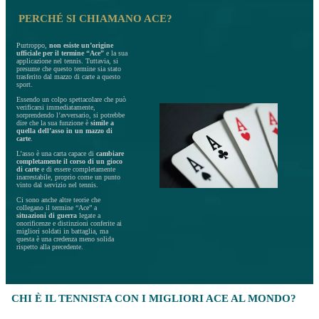
PERCHÉ SI CHIAMANO ACE?
Purtroppo,
non esiste un’origine
ufficiale per il termine “Ace”
e la sua
applicazione nel tennis. Tuttavia, si
presume che questo termine sia stato
trasferito dal mazzo di carte a questo
sport.
Essendo un colpo spettacolare che può
verificarsi immediatamente,
sorprendendo l’avversario, si potrebbe
dire che la sua funzione è
simile a
quella dell’asso in un mazzo di
carte
.
L’asso è una carta capace di
cambiare
completamente il corso di un gioco
di carte
e di essere completamente
inarrestabile, proprio come un punto
vinto dal servizio nel tennis.
Ci sono anche altre teorie che
collegano il termine “Ace” a
situazioni di guerra
legate a
onorificenze e distinzioni conferite ai
migliori soldati in battaglia, ma
questa è una credenza meno solida
rispetto alla precedente.
CHI È IL TENNISTA CON I MIGLIORI ACE AL MONDO?