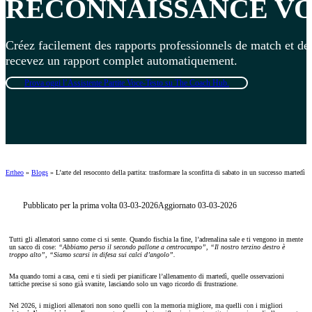
RECONNAISSANCE VOC
Créez facilement des rapports professionnels de match et de 
recevez un rapport complet automatiquement.
Prova oggi l’Assistente Partite Voce-Testo su The Coach Hub.
Ertheo
»
Blogs
»
L’arte del resoconto della partita: trasformare la sconfitta di sabato in un successo martedì
Pubblicato per la prima volta 03-03-2026
Aggiornato 03-03-2026
Tutti gli allenatori sanno come ci si sente. Quando fischia la fine, l’adrenalina sale e ti vengono in mente
un sacco di cose:
“Abbiamo perso il secondo pallone a centrocampo”, “Il nostro terzino destro è
troppo alto”, “Siamo scarsi in difesa sui calci d’angolo”.
Ma quando torni a casa, ceni e ti siedi per pianificare l’allenamento di martedì, quelle osservazioni
tattiche precise si sono già svanite, lasciando solo un vago ricordo di frustrazione.
Nel 2026, i migliori allenatori non sono quelli con la memoria migliore, ma quelli con i migliori