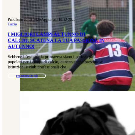
Pubblicato 20-02-2026
|
Aggiornato 16-12-2025
Calcio
I MIGLIORI CAMPI AUTUNNO DI
CALCIO: SCATENA LA TUA PASSIONE IN
AUTUNNO!
Sebbene l ‘estate e la primavera siano i periodi più
popolari per i campi di calcio, ci sono anche prestigiose
istituzioni e club professionali che…
Per saperne di più