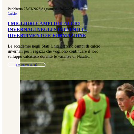
Pubblicato 27-03-2026
|
Aggiornato 16-12-2025
Calcio
I MIGLIORI CAMPI DI CALCIO
INVERNALI NEGLI STATI UNITI –
DIVERTIMENTO E FORMAZIONE
Le accademie negli Stati Uniti offrono campi di calcio
invernali per i ragazzi che vogliono continuare il loro
sviluppo calcistico durante le vacanze di Natale…
Per saperne di più