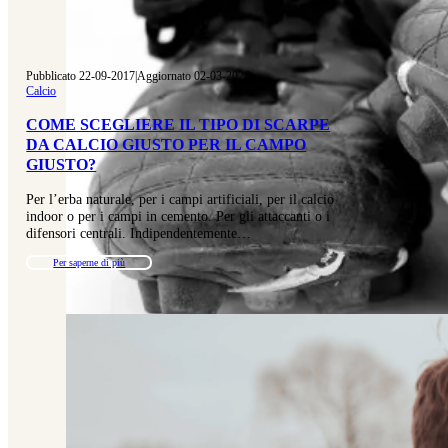
Pubblicato 22-09-2017
|
Aggiornato 02-03-2026
Calcio
COME SCEGLIERE IL TIPO DI SCARPE
DA CALCIO GIUSTO PER IL CAMPO
GIUSTO?
Per l’erba naturale, per i campi artificiali, per il calcio
indoor o per i campi in cemento. Per gli attaccanti o i
difensori centrali. Indipendentemente…
Per saperne di più