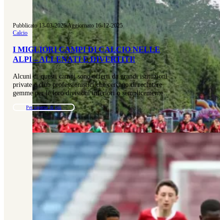
Pubblicato 13-03-2026
|
Aggiornato 16-12-2025
Calcio
I MIGLIORI CAMPI DI CALCIO NELLE
ALPI – ALLENATI E DIVERTITI!
Alcuni di questi campi sono offerti da grandi istituzioni
private e club professionistici che cercano di reclutare
gemme per le loro divisioni inferiori o semplicemente…
Per saperne di più