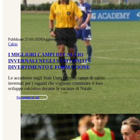
Pubblicato 27-03-2026
|
Aggiornato 16-12-2025
Calcio
I MIGLIORI CAMPI DI CALCIO
INVERNALI NEGLI STATI UNITI –
DIVERTIMENTO E FORMAZIONE
Le accademie negli Stati Uniti offrono campi di calcio
invernali per i ragazzi che vogliono continuare il loro
sviluppo calcistico durante le vacanze di Natale…
Per saperne di più