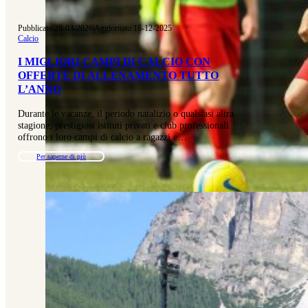
Pubblicato 20-03-2026
|
Aggiornato 16-12-2025
Calcio
I MIGLIORI CAMPI DI CALCIO CON
OFFERTE DI ALLENAMENTO TUTTO
L’ANNO
Durante le vacanze, il periodo natalizio o qualsiasi altra
stagione, prestigiosi istituti privati e club professionali
offrono i loro campi di calcio a ragazzi e…
Per saperne di più