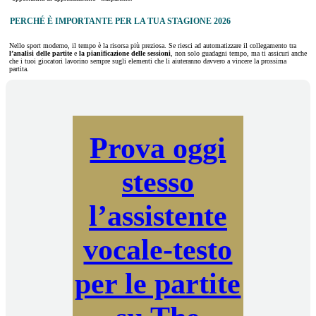
PERCHÉ È IMPORTANTE PER LA TUA STAGIONE 2026
Nello sport moderno, il tempo è la risorsa più preziosa. Se riesci ad automatizzare il collegamento tra
l’analisi delle partite
e
la pianificazione delle sessioni
, non solo guadagni tempo, ma ti assicuri anche
che i tuoi giocatori lavorino sempre sugli elementi che li aiuteranno davvero a vincere la prossima
partita.
Prova oggi
stesso
l’assistente
vocale-testo
per le partite