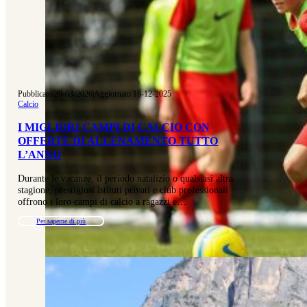
Pubblicato 20-03-2026
|
Aggiornato 16-12-2025
Calcio
I MIGLIORI CAMPI DI CALCIO CON
OFFERTE DI ALLENAMENTO TUTTO
L’ANNO
Durante le vacanze, il periodo natalizio o qualsiasi altra
stagione, prestigiosi istituti privati e club professionali
offrono i loro campi di calcio a ragazzi e…
Per saperne di più