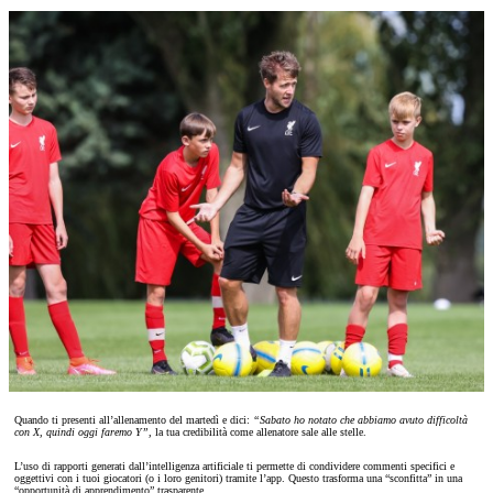
Quando ti presenti all’allenamento del martedì e dici:
“Sabato ho notato che abbiamo avuto difficoltà
con X, quindi oggi faremo Y”,
la tua credibilità come allenatore sale alle stelle.
L’uso di rapporti generati dall’intelligenza artificiale ti permette di condividere commenti specifici e
oggettivi con i tuoi giocatori (o i loro genitori) tramite l’app. Questo trasforma una “sconfitta” in una
“opportunità di apprendimento” trasparente.