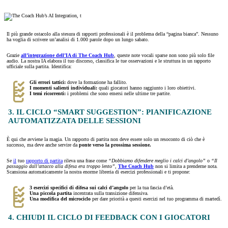
Il più grande ostacolo alla stesura di rapporti professionali è il problema della “pagina bianca”. Nessuno
ha voglia di scrivere un’analisi di 1.000 parole dopo un lungo sabato.
Grazie
all’integrazione dell’IA di The Coach Hub
, queste note vocali sparse non sono più solo file
audio. La nostra IA elabora il tuo discorso, classifica le tue osservazioni e le struttura in un rapporto
ufficiale sulla partita. Identifica:
Gli errori tattici:
dove la formazione ha fallito.
I momenti salienti individuali:
quali giocatori hanno raggiunto i loro obiettivi.
I temi ricorrenti:
i problemi che sono emersi nelle ultime tre partite.
3. IL CICLO “SMART SUGGESTION”: PIANIFICAZIONE
AUTOMATIZZATA DELLE SESSIONI
È qui che avviene la magia. Un rapporto di partita non deve essere solo un resoconto di ciò che è
successo, ma deve anche servire da
ponte verso la prossima sessione.
Se
il
tuo
rapporto di partita
rileva una frase come
“Dobbiamo difendere meglio i calci d’angolo”
o
“Il
passaggio dall’attacco alla difesa era troppo lento”,
The Coach Hub
non si limita a prenderne nota.
Scansiona automaticamente la nostra enorme libreria di esercizi professionali e ti propone:
3 esercizi specifici di difesa sui calci d’angolo
per la tua fascia d’età.
Una piccola partita
incentrata sulla transizione difensiva.
Una modifica del microciclo
per dare priorità a questi esercizi nel tuo programma di martedì.
4. CHIUDI IL CICLO DI FEEDBACK CON I GIOCATORI