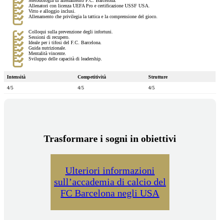
Metodologia di allenamento F.C. Barcelona.
Allenatori con licenza UEFA Pro e certificazione USSF USA.
Vitto e alloggio inclusi.
Allenamento che privilegia la tattica e la comprensione del gioco.
Colloqui sulla prevenzione degli infortuni.
Sessioni di recupero.
Ideale per i tifosi del F.C. Barcelona.
Guida nutrizionale.
Mentalità vincente.
Sviluppo delle capacità di leadership.
Intensità
Competitività
Strutture
4/5
4/5
4/5
Trasformare i sogni in obiettivi
Ulteriori informazioni
sull’accademia di calcio del
FC Barcelona negli USA