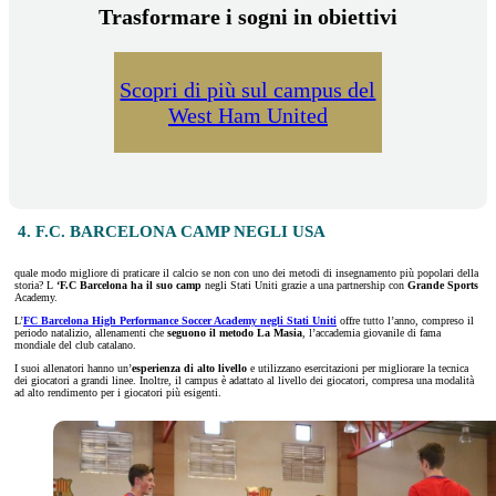
Trasformare i sogni in obiettivi
Scopri di più sul campus del
West Ham United
4. F.C. BARCELONA CAMP NEGLI USA
quale modo migliore di praticare il calcio se non con uno dei metodi di insegnamento più popolari della
storia? L
‘F.C Barcelona ha il suo camp
negli Stati Uniti grazie a una partnership con
Grande Sports
Academy.
L’
FC Barcelona High Performance Soccer Academy negli Stati Uniti
offre tutto l’anno, compreso il
periodo natalizio, allenamenti che
seguono il metodo La Masia
, l’accademia giovanile di fama
mondiale del club catalano.
I suoi allenatori hanno un’
esperienza di alto livello
e utilizzano esercitazioni per migliorare la tecnica
dei giocatori a grandi linee. Inoltre, il campus è adattato al livello dei giocatori, compresa una modalità
ad alto rendimento per i giocatori più esigenti.