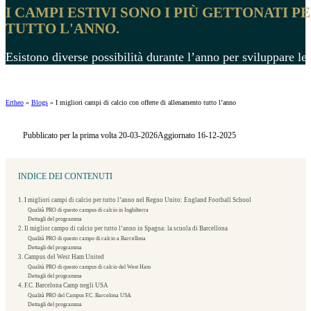
I CAMPI ESTIVI SONO I PIÙ GETTONATI 
TUTTO L'ANNO.
Esistono diverse possibilità durante l’anno per sviluppare le
Ertheo
»
Blogs
»
I migliori campi di calcio con offerte di allenamento tutto l’anno
Pubblicato per la prima volta 20-03-2026
Aggiornato 16-12-2025
INDICE DEI CONTENUTI
1. I migliori campi di calcio per tutto l’anno nel Regno Unito: England Football School
Qualità PRO di questo campus di calcio in Inghilterra
Dettagli del programma
2. Il miglior campo di calcio per tutto l’anno in Spagna: la scuola di Barcellona
Qualità PRO di questo campo di calcio a Barcellona
Dettagli del programma
3. Campus del West Ham United
Qualità PRO di questo campus di calcio del West Ham
Dettagli del programma
4. F.C. Barcelona Camp negli USA
Qualità PRO del Campus F.C. Barcelona USA
Dettagli del programma