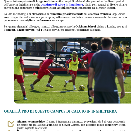
Questo
istituto privato
di lunga tradizione
offre campi di calcio ad alte prestazioni in diversi periodi
dell’anno in Inghilterra e anche
accademie di calcio in Inghilterra
, ideali per i ragazzi di livello elitario
che vogliono continuare a
migliorare le loro abilità
ricevendo conoscenze da allenatori esperti.
La loro metodologia di allenamento si
concentra prioritariamente
sulla
tecnica avanzata
, applicando
esercizi specifici
nelle sessioni per scoprire, rafforzare e consolidare i nuovi movimenti che sono decisivi
per
ottenere una migliore performance
sul campo.
Per quanto riguarda l’alloggio, i ragazzi alloggiano presso la
Oakham School
vicino a Londra, con
tutti
i comfort
,
bagno privato
,
Wi-Fi
e altri servizi che rendono l’esperienza da sogno.
QUALITÀ PRO DI QUESTO CAMPUS DI CALCIO IN INGHILTERRA
Altamente competitivo
: il camp è frequentato da ragazzi provenienti da 5 diverse accademie
del paese, tra cui la scuola ufficiale di Steven Gerrard, con giocatori molto competitivi e con
grandi capacità calcistiche.