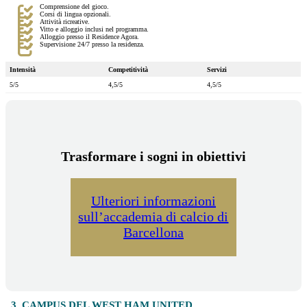
Comprensione del gioco.
Corsi di lingua opzionali.
Attività ricreative.
Vitto e alloggio inclusi nel programma.
Alloggio presso il Residence Agora.
Supervisione 24/7 presso la residenza.
Intensità
Competitività
Servizi
5/5
4,5/5
4,5/5
Trasformare i sogni in obiettivi
Ulteriori informazioni
sull’accademia di calcio di
Barcellona
3. CAMPUS DEL WEST HAM UNITED