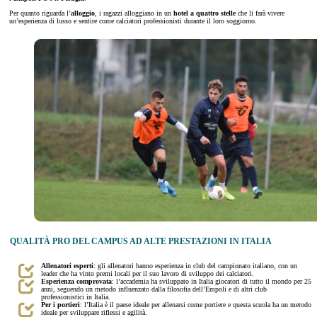
Per quanto riguarda l’
alloggio
, i ragazzi alloggiano in un
hotel a quattro stelle
che li farà vivere
un’esperienza di lusso e sentire come calciatori professionisti durante il loro soggiorno.
QUALITÀ PRO DEL CAMPUS AD ALTE PRESTAZIONI IN ITALIA
Allenatori esperti
: gli allenatori hanno esperienza in club del campionato italiano, con un
leader che ha vinto premi locali per il suo lavoro di sviluppo dei calciatori.
Esperienza comprovata
: l’accademia ha sviluppato in Italia giocatori di tutto il mondo per 25
anni, seguendo un metodo influenzato dalla filosofia dell’Empoli e di altri club
professionistici in Italia.
Per i portieri
: l’Italia è il paese ideale per allenarsi come portiere e questa scuola ha un metodo
ideale per sviluppare riflessi e agilità.