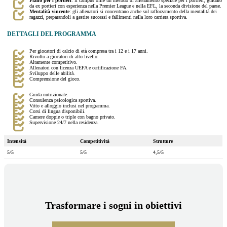
Piano per i portieri
: il campus offre un metodo di allenamento speciale per i portieri, guidato
da ex portieri con esperienza nella Premier League e nella EFL, la seconda divisione del paese.
Mentalità vincente
: gli allenatori si concentrano anche sul rafforzamento della mentalità dei
ragazzi, preparandoli a gestire successi e fallimenti nella loro carriera sportiva.
DETTAGLI DEL PROGRAMMA
Per giocatori di calcio di età compresa tra i 12 e i 17 anni.
Rivolto a giocatori di alto livello.
Altamente competitivo.
Allenatori con licenza UEFA e certificazione FA.
Sviluppo delle abilità.
Comprensione del gioco.
Guida nutrizionale.
Consulenza psicologica sportiva.
Vitto e alloggio inclusi nel programma.
Corsi di lingua disponibili.
Camere doppie o triple con bagno privato.
Supervisione 24/7 nella residenza.
Intensità
Competitività
Strutture
5/5
5/5
4,5/5
Trasformare i sogni in obiettivi