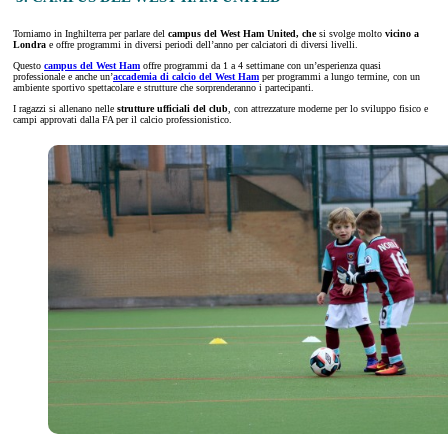
Torniamo in Inghilterra per parlare del
campus del West Ham United, che
si svolge molto
vicino a
Londra
e offre programmi in diversi periodi dell’anno per calciatori di diversi livelli.
Questo
campus del West Ham
offre programmi da 1 a 4 settimane con un’esperienza quasi
professionale e anche un’
accademia di calcio del West Ham
per programmi a lungo termine, con un
ambiente sportivo spettacolare e strutture che sorprenderanno i partecipanti.
I ragazzi si allenano nelle
strutture ufficiali del club
, con attrezzature moderne per lo sviluppo fisico e
campi approvati dalla FA per il calcio professionistico.