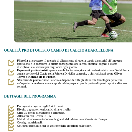
QUALITÀ PRO DI QUESTO CAMPO DI CALCIO A BARCELLONA
Filosofia di successo
: il metodo di allenamento di questa scuola dà priorità all’impegno
quotidiano e lo considera la diretta conseguenza del talento; motiva i ragazzi a essere
disciplinati e a lavorare per migliorare ogni giorno.
Esponenti professionisti
: questa scuola ha formato giocatori professionisti come David Soria,
attuale portiere del Getafe nella Primera División spagnola, e altri calciatori come
Oliver
Torres
o
Konrad de la Fuente.
Strutture di prima classe
: la scuola dispone di tutti gli strumenti tecnologici per offrire
un’esperienza moderna, con campi da calcio preparati per la pratica di questo sport e altre aree
comuni.
DETTAGLI DEL PROGRAMMA
Per ragazzi e ragazze dagli 8 ai 21 anni.
Rivolto a giocatori e giocatrici di alto livello.
Circa 30 ore di allenamento a settimana.
Allenatori con licenza UEFA.
Metodo di allenamento lodato da grandi del calcio come Vicente del Bosque.
Consigli nutrizionali.
Colloqui psicologici per la gestione delle emozioni nello sport.