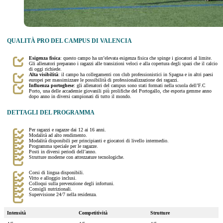
QUALITÀ PRO DEL CAMPUS DI VALENCIA
Esigenza fisica
: questo campo ha un’elevata esigenza fisica che spinge i giocatori al limite.
Gli allenatori preparano i ragazzi alle transizioni veloci e alla copertura degli spazi che il calcio
di oggi richiede.
Alta visibilità
: il campo ha collegamenti con club professionistici in Spagna e in altri paesi
europei per massimizzare le possibilità di professionalizzazione dei ragazzi.
Influenza portoghese
: gli allenatori del campus sono stati formati nella scuola dell’F.C
Porto, una delle accademie giovanili più prolifiche del Portogallo, che esporta gemme anno
dopo anno in diversi campionati di tutto il mondo.
DETTAGLI DEL PROGRAMMA
Per ragazzi e ragazze dai 12 ai 16 anni.
Modalità ad alto rendimento.
Modalità disponibili per principianti e giocatori di livello intermedio.
Programma speciale per le ragazze.
Posti in diversi periodi dell’anno.
Strutture moderne con attrezzature tecnologiche.
Corsi di lingua disponibili.
Vitto e alloggio inclusi.
Colloqui sulla prevenzione degli infortuni.
Consigli nutrizionali.
Supervisione 24/7 nella residenza.
Intensità
Competitività
Strutture