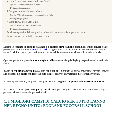
5. High Performance Camp a Valencia, Spagna
Qualità PRO del Campus di Valencia
Dettagli del programma
6. Campo di alto rendimento in Italia
Qualità PRO del campus ad alte prestazioni in Italia
Dettagli del programma
7. Campus PSG negli Stati Uniti
Qualità TOP della PSG Academy USA
Dettagli del programma
Tabella comparativa delle migliori accademie di calcio con offerte per tutto l’anno
Trova campi di calcio tutto l’anno con Ertheo
Durante le
vacanze
, il
periodo natalizio
o
qualsiasi altra stagione
, prestigiosi istituti privati e club
professionali offrono i loro
campi di calcio
a ragazzi e ragazze di tutte le età che desiderano sfruttare
anche il minimo tempo per continuare a crescere calcisticamente e ad allenarsi in modo ottimale.
Ogni campo ha una
propria metodologia di allenamento
che privilegia gli aspetti tecnici e tattici del
gioco.
Inoltre, il
condizionamento fisico
è uno dei punti più importanti di queste esperienze; prepara i ragazzi
alle
esigenze del calcio
moderno
ad alto ritmo
e ad avere un vantaggio fisico sugli avversari.
Per tutti questi motivi, in questo post parleremo dei
migliori campi di calcio offerti tutto l’anno
.
Passeremo da diversi paesi
europei
agli
Stati Uniti
per consigliare campi di alto livello dove i ragazzi
potranno allenarsi come dei professionisti.
1. I MIGLIORI CAMPI DI CALCIO PER TUTTO L’ANNO
NEL REGNO UNITO: ENGLAND FOOTBALL SCHOOL