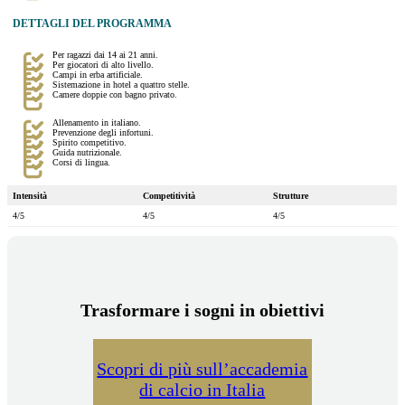
DETTAGLI DEL PROGRAMMA
Per ragazzi dai 14 ai 21 anni.
Per giocatori di alto livello.
Campi in erba artificiale.
Sistemazione in hotel a quattro stelle.
Camere doppie con bagno privato.
Allenamento in italiano.
Prevenzione degli infortuni.
Spirito competitivo.
Guida nutrizionale.
Corsi di lingua.
Intensità
Competitività
Strutture
4/5
4/5
4/5
Trasformare i sogni in obiettivi
Scopri di più sull’accademia
di calcio in Italia