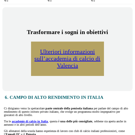
4/5
4/5
4/5
Trasformare i sogni in obiettivi
Ulteriori informazioni
sull’accademia di calcio di
Valencia
6. CAMPO DI ALTO RENDIMENTO IN ITALIA
Ci dirigiamo verso la spettacolare
parte centrale della penisola italiana
per parlare del campo di alto
rendimento di questo istituto privato italiano, che svolge un programma molto impegnativo per
giocatori di alto livello.
Tra le
accademie di calcio in Italia
, questa è
una delle più consigliate
, sebbene sia aperta anche in
autunno e in altri periodi dell’anno.
Gli allenatori della scuola hanno esperienza di lavoro con club di calcio italiani professionisti, come
l’
Empoli FC
e il
Perugia
.