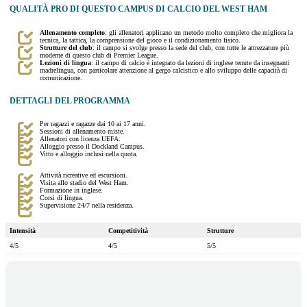
QUALITÀ PRO DI QUESTO CAMPUS DI CALCIO DEL WEST HAM
Allenamento completo
: gli allenatori applicano un metodo molto completo che migliora la
tecnica, la tattica, la comprensione del gioco e il condizionamento fisico.
Strutture del club
: il campo si svolge presso la sede del club, con tutte le attrezzature più
moderne di questo club di Premier League.
Lezioni di lingua
: il campo di calcio è integrato da lezioni di inglese tenute da insegnanti
madrelingua, con particolare attenzione al gergo calcistico e allo sviluppo delle capacità di
comunicazione.
DETTAGLI DEL PROGRAMMA
Per ragazzi e ragazze dai 10 ai 17 anni.
Sessioni di allenamento miste.
Allenatori con licenza UEFA.
Alloggio presso il Dockland Campus.
Vitto e alloggio inclusi nella quota.
Attività ricreative ed escursioni.
Visita allo stadio del West Ham.
Formazione in inglese.
Corsi di lingua.
Supervisione 24/7 nella residenza.
Intensità
Competitività
Strutture
4/5
4/5
5/5