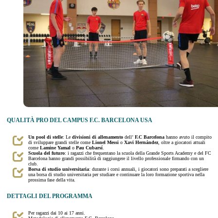
QUALITÀ PRO DEL CAMPUS F.C. BARCELONA USA
Un pool di stelle
: Le
divisioni di allenamento
dell’
F.C Barcelona
hanno avuto il compito
di sviluppare grandi stelle come
Lionel Messi
o
Xavi Hernández
, oltre a giocatori attuali
come
Lamine Yamal
o
Pau Cubarsí
.
Scuola del futuro
: i ragazzi che frequentano la scuola della Grande Sports Academy e del FC
Barcelona hanno grandi possibilità di raggiungere il livello professionale firmando con un
club.
Borsa di studio universitaria
: durante i corsi annuali, i giocatori sono preparati a scegliere
una borsa di studio universitaria per studiare e continuare la loro formazione sportiva nella
prossima fase della vita.
DETTAGLI DEL PROGRAMMA
Per ragazzi dai 10 ai 17 anni.