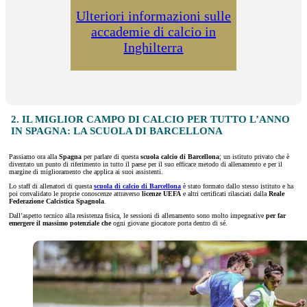
Ulteriori informazioni sulle
accademie di calcio in
Inghilterra
2. IL MIGLIOR CAMPO DI CALCIO PER TUTTO L’ANNO
IN SPAGNA: LA SCUOLA DI BARCELLONA
Passiamo ora alla
Spagna
per parlare di questa
scuola calcio di Barcellona
; un istituto privato che è
diventato un punto di riferimento in tutto il paese per il suo efficace metodo di allenamento e per il
margine di miglioramento che applica ai suoi assistenti.
Lo staff di allenatori di questa
scuola di calcio di Barcellona
è stato formato dallo stesso istituto e ha
poi convalidato le proprie conoscenze attraverso
licenze UEFA
e altri certificati rilasciati dalla
Reale
Federazione Calcistica Spagnola
.
Dall’aspetto tecnico alla resistenza fisica, le sessioni di allenamento sono molto impegnative
per far
emergere il massimo potenziale che
ogni giovane giocatore porta dentro di sé.