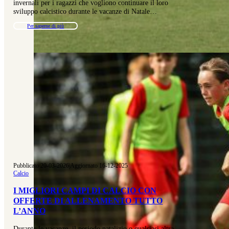
invernali per i ragazzi che vogliono continuare il loro
sviluppo calcistico durante le vacanze di Natale…
Per saperne di più
Pubblicato 20-03-2026
|
Aggiornato 16-12-2025
Calcio
I MIGLIORI CAMPI DI CALCIO CON
OFFERTE DI ALLENAMENTO TUTTO
L’ANNO
Durante le vacanze, il periodo natalizio o qualsiasi altra