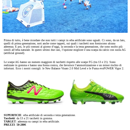
Prima di tutto, è bene ricordare che non tutti i campi in erba artificiale sono uguali. Ci sono, da un lato,
quelli di prima generazione, noti anche come tappeti, sui quali i tacchetti non forniscono alcuna
aderenza. E poi, le più comuni al giorno d’oggi, la seconda e la terza generazione, che sono molto più
simili all’erba naturale. In questi ultimi due casi, l’opzione migliore è una scarpa da calcio con suola AG
(artificial ground).
Le scarpe AG hanno un numero maggiore di tacchetti rispetto alle scarpe FG (tra 13 e 21). Sono
realizzate in gomma e hanno una forma conica, che favorisce l’ammortizzazione e un minor rischio di
infortuni. Ecco i nostri consigli: le New Balance Visaro 2.0 Mid Level e le Puma evoPOWER Vigor 2.
SUPERFICIE
: erba artificiale di seconda e terza generazione.
Tacchetti
: da 13 a 21 tacchetti in gomma.
TARGET
: aderenza su campi in erba artificiale.
PREZZI
:
50-280€