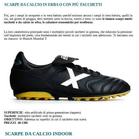
SCARPE DA CALCIO IN ERBA O CON PIÙ TACCHETTI
Poi, per i campi in moquette o in terra battuta -perché esistono ancora i campi in terra battuta, quelli in
cui, nei giorni di pioggia, devi metterti sotto la doccia, vestiti e tutto- ci sono
le famose scarpe multi-
tacchetti o da calcio in erba, le calzature economiche per eccellenza
.
La loro caratteristica principale sono i molteplici piccoli tacchetti in gomma, che riducono la pressione
sull’impronta del piede, cosa fondamentale nei terreni in cui i tacchetti non aderiscono. Ti lasciamo con
un classico: le Munich Mundial T.
SUPERFICIE
: erba artificiale di prima generazione (tappeto).
Tacchetti
: molteplici tacchetti corti in gomma.
OBIETTIVO
: Aderenza su superfici in cui il tacchetto non scava.
PREZZI
:
40-130€
SCARPE DA CALCIO INDOOR