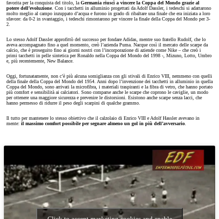
favorita per la conquista del titolo, la
Germania riuscì a vincere la Coppa del Mondo grazie al
potere dell’evoluzione
. Con i tacchetti in alluminio progettati da Adolf Dassler, i tedeschi si adattarono
molto meglio al campo inzuppato d’acqua e furono in grado di ribaltare una finale che era iniziata a loro
sfavore: da 0-2 in svantaggio, i tedeschi rimontarono per vincere la finale della Coppa del Mondo per 3-
2.
Lo stesso Adolf Dassler approfittò del successo per fondare Adidas, mentre suo fratello Rudolf, che lo
aveva accompagnato fino a quel momento, creò l’azienda Puma. Nacque così il mercato delle scarpe da
calcio, che è proseguito fino ai giorni nostri con l’incorporazione di aziende come Nike – che creò i
primi tacchetti in pelle sintetica per Ronaldo nella Coppa del Mondo del 1998 -, Mizuno, Lotto, Umbro
e, più recentemente, New Balance.
Oggi, fortunatamente, non c’è più alcuna somiglianza con gli stivali di Enrico VIII, nemmeno con quelli
della finale della Coppa del Mondo del 1954. Anni dopo l’invenzione dei tacchetti in alluminio in quella
Coppa del Mondo, sono arrivati la microfibra, i materiali traspiranti e la fibra di vetro, che hanno portato
più comfort e sensibilità ai calciatori. Sono comparse anche le scarpe che coprono le caviglie, un modo
per ottenere una maggiore sicurezza e prevenire le distorsioni. Esistono anche scarpe senza lacci, che
hanno permesso di ridurre il peso degli scarpini di qualche grammo.
Il tutto per mantenere lo stesso obiettivo che il calzolaio di Enrico VIII e Adolf Hassler avevano in
mente:
il massimo comfort possibile per segnare almeno un gol in più dell’avversario
.