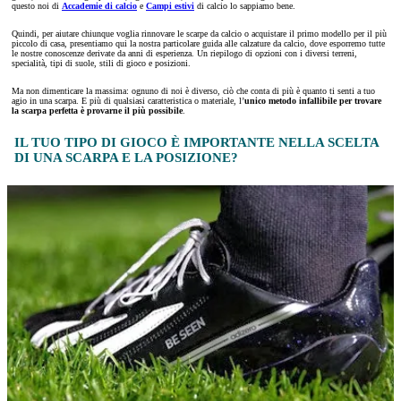
questo noi di
Accademie di calcio
e
Campi estivi
di calcio lo sappiamo bene.
Quindi, per aiutare chiunque voglia rinnovare le scarpe da calcio o acquistare il primo modello per il più
piccolo di casa, presentiamo qui la nostra particolare guida alle calzature da calcio, dove esporremo tutte
le nostre conoscenze derivate da anni di esperienza. Un riepilogo di opzioni con i diversi terreni,
specialità, tipi di suole, stili di gioco e posizioni.
Ma non dimenticare la massima: ognuno di noi è diverso, ciò che conta di più è quanto ti senti a tuo
agio in una scarpa. E più di qualsiasi caratteristica o materiale, l’
unico metodo infallibile per trovare
la scarpa perfetta è provarne il più possibile
.
IL TUO TIPO DI GIOCO È IMPORTANTE NELLA SCELTA
DI UNA SCARPA E LA POSIZIONE?