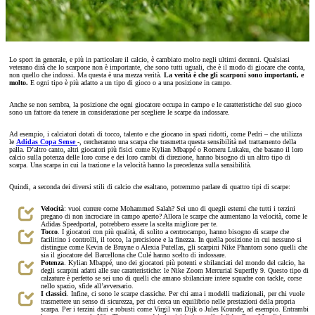
Lo sport in generale, e più in particolare il calcio, è cambiato molto negli ultimi decenni. Qualsiasi
veterano dirà che lo scarpone non è importante, che sono tutti uguali, che è il modo di giocare che conta,
non quello che indossi. Ma questa è una mezza verità.
La verità è che gli scarponi sono importanti, e
molto.
E ogni tipo è più adatto a un tipo di gioco o a una posizione in campo.
Anche se non sembra, la posizione che ogni giocatore occupa in campo e le caratteristiche del suo gioco
sono un fattore da tenere in considerazione per scegliere le scarpe da indossare.
Ad esempio, i calciatori dotati di tocco, talento e che giocano in spazi ridotti, come Pedri – che utilizza
le
Adidas Copa Sense
-, cercheranno una scarpa che trasmetta questa sensibilità nel trattamento della
palla. D’altro canto, altri giocatori più fisici come Kylian Mbappé o Romeru Lukaku, che basano il loro
calcio sulla potenza delle loro corse e dei loro cambi di direzione, hanno bisogno di un altro tipo di
scarpa. Una scarpa in cui la trazione e la velocità hanno la precedenza sulla sensibilità.
Quindi, a seconda dei diversi stili di calcio che esaltano, potremmo parlare di quattro tipi di scarpe:
Velocità
: vuoi correre come Mohammed Salah? Sei uno di quegli esterni che tutti i terzini
pregano di non incrociare in campo aperto? Allora le scarpe che aumentano la velocità, come le
Adidas Speedportal, potrebbero essere la scelta migliore per te.
Tocco
. I giocatori con più qualità, di solito a centrocampo, hanno bisogno di scarpe che
facilitino i controlli, il tocco, la precisione e la finezza. In quella posizione in cui nessuno si
distingue come Kevin de Bruyne o Alexia Putellas, gli scarpini Nike Phantom sono quelli che
sia il giocatore del Barcellona che Culé hanno scelto di indossare.
Potenza
. Kylian Mbappé, uno dei giocatori più potenti e sbilanciati del mondo del calcio, ha
degli scarpini adatti alle sue caratteristiche: le Nike Zoom Mercurial Superfly 9. Questo tipo di
calzature è perfetto se sei uno di quelli che amano sbilanciare intere squadre con tackle, corse
nello spazio, sfide all’avversario.
I classici
. Infine, ci sono le scarpe classiche. Per chi ama i modelli tradizionali, per chi vuole
trasmettere un senso di sicurezza, per chi cerca un equilibrio nelle prestazioni della propria
scarpa. Per i terzini duri e robusti come Virgil van Dijk o Jules Kounde, ad esempio. Entrambi