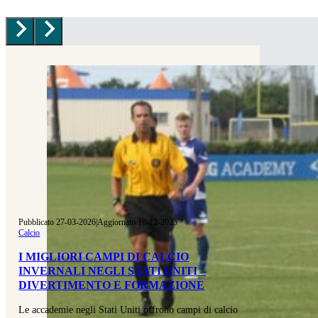
Pubblicato 27-03-2026
|
Aggiornato 16-12-2025
Calcio
I MIGLIORI CAMPI DI CALCIO
INVERNALI NEGLI STATI UNITI –
DIVERTIMENTO E FORMAZIONE
Le accademie negli Stati Uniti offrono campi di calcio