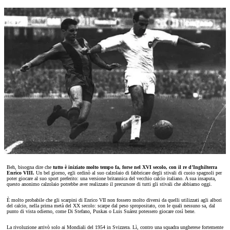
Beh, bisogna dire che
tutto è iniziato molto tempo fa, forse nel XVI secolo, con il re d’Inghilterra
Enrico VIII.
Un bel giorno, egli ordinò al suo calzolaio di fabbricare degli stivali di cuoio spagnoli per
poter giocare al suo sport preferito: una versione britannica del vecchio calcio italiano. A sua insaputa,
questo anonimo calzolaio potrebbe aver realizzato il precursore di tutti gli stivali che abbiamo oggi.
È molto probabile che gli scarpini di Enrico VII non fossero molto diversi da quelli utilizzati agli albori
del calcio, nella prima metà del XX secolo: scarpe dal peso spropositato, con le quali nessuno sa, dal
punto di vista odierno, come Di Stefano, Puskas o Luis Suárez potessero giocare così bene.
La rivoluzione arrivò solo ai Mondiali del 1954 in Svizzera. Lì, contro una squadra ungherese fortemente