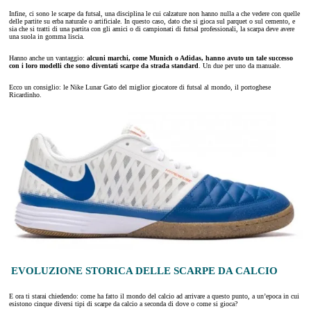
Infine, ci sono le scarpe da futsal, una disciplina le cui calzature non hanno nulla a che vedere con quelle
delle partite su erba naturale o artificiale. In questo caso, dato che si gioca sul parquet o sul cemento, e
sia che si tratti di una partita con gli amici o di campionati di futsal professionali, la scarpa deve avere
una suola in gomma liscia.
Hanno anche un vantaggio:
alcuni marchi, come Munich o Adidas, hanno avuto un tale successo
con i loro modelli che sono diventati scarpe da strada standard
. Un due per uno da manuale.
Ecco un consiglio: le Nike Lunar Gato del miglior giocatore di futsal al mondo, il portoghese
Ricardinho.
EVOLUZIONE STORICA DELLE SCARPE DA CALCIO
E ora ti starai chiedendo: come ha fatto il mondo del calcio ad arrivare a questo punto, a un’epoca in cui
esistono cinque diversi tipi di scarpe da calcio a seconda di dove o come si gioca?