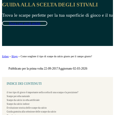
GUIDA ALLA SCELTA DEGLI STIVALI
Trova le scarpe perfette per la tua superficie di gioco e il tuo
Trova i tuoi stivali perfetti
Ertheo
»
Blogs
»
Come scegliere il tipo di scarpe da calcio giusto per il campo giusto?
Pubblicato per la prima volta 22-09-2017
Aggiornato 02-03-2026
INDICE DEI CONTENUTI
il tuo tipo di gioco è importante nella scelta di una scarpa e la posizione?
Scarpe per erba naturale
Scarpe da calcio in erba artificiale
Scarpe da calcio indoor
Evoluzione storica delle scarpe da calcio
Guida gratuita alla selezione delle scarpe da calcio