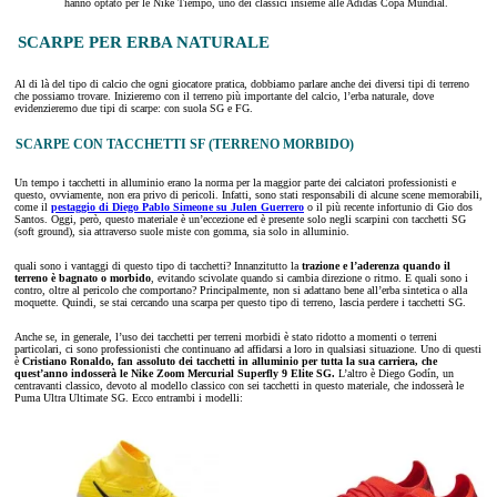
hanno optato per le Nike Tiempo, uno dei classici insieme alle Adidas Copa Mundial.
SCARPE PER ERBA NATURALE
Al di là del tipo di calcio che ogni giocatore pratica, dobbiamo parlare anche dei diversi tipi di terreno
che possiamo trovare. Inizieremo con il terreno più importante del calcio, l’erba naturale, dove
evidenzieremo due tipi di scarpe: con suola SG e FG.
SCARPE CON TACCHETTI SF (TERRENO MORBIDO)
Un tempo i tacchetti in alluminio erano la norma per la maggior parte dei calciatori professionisti e
questo, ovviamente, non era privo di pericoli. Infatti, sono stati responsabili di alcune scene memorabili,
come il
pestaggio di Diego Pablo Simeone su Julen Guerrero
o il più recente infortunio di Gio dos
Santos. Oggi, però, questo materiale è un’eccezione ed è presente solo negli scarpini con tacchetti SG
(soft ground), sia attraverso suole miste con gomma, sia solo in alluminio.
quali sono i vantaggi di questo tipo di tacchetti? Innanzitutto la
trazione e l’aderenza quando il
terreno è bagnato o morbido
, evitando scivolate quando si cambia direzione o ritmo. E quali sono i
contro, oltre al pericolo che comportano? Principalmente, non si adattano bene all’erba sintetica o alla
moquette. Quindi, se stai cercando una scarpa per questo tipo di terreno, lascia perdere i tacchetti SG.
Anche se, in generale, l’uso dei tacchetti per terreni morbidi è stato ridotto a momenti o terreni
particolari, ci sono professionisti che continuano ad affidarsi a loro in qualsiasi situazione. Uno di questi
è
Cristiano Ronaldo, fan assoluto dei tacchetti in alluminio per tutta la sua carriera, che
quest’anno indosserà le Nike Zoom Mercurial Superfly 9 Elite SG.
L’altro è Diego Godín, un
centravanti classico, devoto al modello classico con sei tacchetti in questo materiale, che indosserà le
Puma Ultra Ultimate SG. Ecco entrambi i modelli: