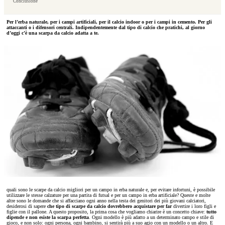
Conclusione
Per l’erba naturale, per i campi artificiali, per il calcio indoor o per i campi in cemento. Per gli
attaccanti o i difensori centrali. Indipendentemente dal tipo di calcio che pratichi, al giorno
d’oggi c’è una scarpa da calcio adatta a te.
quali sono le scarpe da calcio migliori per un campo in erba naturale e, per evitare infortuni, è possibile
utilizzare le stesse calzature per una partita di futsal e per un campo in erba artificiale? Queste e molte
altre sono le domande che si affacciano ogni anno nella testa dei genitori dei più giovani calciatori,
desiderosi di sapere
che tipo di scarpe da calcio dovrebbero acquistare per far
divertire i loro figli e
figlie con il pallone. A questo proposito, la prima cosa che vogliamo chiarire è un concetto chiave:
tutto
dipende e non esiste la scarpa perfetta
. Ogni modello è più adatto a un determinato campo e stile di
gioco, e non solo: ogni persona, ogni bambino, si sentirà più a suo agio con un modello o un altro. E