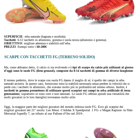
SUPERFICIE
: erba naturale (bagnata e morbida).
Tacchetti
: 6-12 tacchetti in alluminio, gomma e suola mista (alluminio e gomma).
OBIETTIVO
: migliore aderenza e stabilità sull’erba.
PREZZI
: Esempi sotto i
60-280€
SCARPE CON TACCHETTI FG (TERRENO SOLIDO)
Ma, come abbiamo detto, il calcio si sta evolvendo e
i tipi di scarpe da calcio più utilizzati al giorno
d’oggi sono le suole FG (firm ground), composte da 8-14 tacchetti di gomma di diverse lunghezze
.
Il terreno preferito, dove le scarpe con suola FG danno il meglio di sé, è quello dei campi in erba
naturale asciutta. In questo caso, forniscono tutta la stabilità necessaria senza perdere la velocità che si
perde con i tacchetti in alluminio, che scavano molto più in profondità nel terreno erboso. Inoltre,
i
tacchetti in gomma permettono di utilizzare questi scarpini sui campi in erba artificiale di terza
generazione
, soprattutto se sono corti e non laminati. Le suole FG offrono quindi una versatilità che
molti giocatori (e le loro famiglie) troveranno molto utile.
Oggi, la maggior parte dei migliori giocatori del mondo indossa suole FG. Ecco gli scarpini dei
migliori giocatori del 21° secolo: Leo Messi -l’Adidas X Speedportal .1 FG- e Megan Rapinoe -la Nike
Mercurial Superfly 7, un tributo al suo Pallone d’Oro nel 2019-.