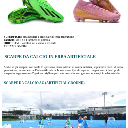
SUPERFICIE
: erba naturale e artificiale di terza generazione.
Tacchetti
: da 8 a 14 tacchetti di gomma.
OBIETTIVO
: comfort nelle curve e velocità.
PREZZO
:
50-280€
SCARPE DA CALCIO IN ERBA ARTIFICIALE
Anche se gli scarponi con suola FG possono essere adattati ai campi sintetici, soprattutto quelli di terza
generazione, la verità è che l’erba artificiale ha le sue suole. Qui di seguito ti segnaliamo i due tipi di
scarpe che rappresentano l’opzione migliore per i calciatori che non giocano su campi in erba naturale.
SCARPE DA CALCIO AG (ARTIFICIAL GROUND)