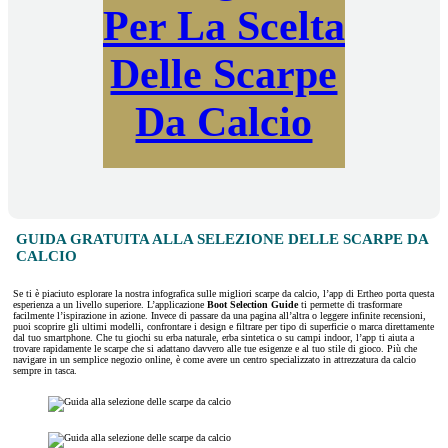
Per La Scelta
Delle Scarpe
Da Calcio
GUIDA GRATUITA ALLA SELEZIONE DELLE SCARPE DA
CALCIO
Se ti è piaciuto esplorare la nostra infografica sulle migliori scarpe da calcio, l’app di Ertheo porta questa
esperienza a un livello superiore. L’applicazione
Boot Selection Guide
ti permette di trasformare
facilmente l’ispirazione in azione. Invece di passare da una pagina all’altra o leggere infinite recensioni,
puoi scoprire gli ultimi modelli, confrontare i design e filtrare per tipo di superficie o marca direttamente
dal tuo smartphone. Che tu giochi su erba naturale, erba sintetica o su campi indoor, l’app ti aiuta a
trovare rapidamente le scarpe che si adattano davvero alle tue esigenze e al tuo stile di gioco. Più che
navigare in un semplice negozio online, è come avere un centro specializzato in attrezzatura da calcio
sempre in tasca.