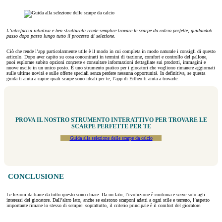
L’interfaccia intuitiva e ben strutturata rende semplice trovare le scarpe da calcio perfette, guidandoti
passo dopo passo lungo tutto il processo di selezione.
Ciò che rende l’app particolarmente utile è il modo in cui completa in modo naturale i consigli di questo
articolo. Dopo aver capito su cosa concentrarti in termini di trazione, comfort e controllo del pallone,
puoi esplorare subito opzioni concrete e consultare informazioni dettagliate sui prodotti, immagini e
nuove uscite in un unico posto. È uno strumento pratico per i giocatori che vogliono rimanere aggiornati
sulle ultime novità e sulle offerte speciali senza perdere nessuna opportunità. In definitiva, se questa
guida ti aiuta a capire quali scarpe sono ideali per te, l’app di Ertheo ti aiuta a trovarle.
PROVA IL NOSTRO STRUMENTO INTERATTIVO PER TROVARE LE
SCARPE PERFETTE PER TE
Guida alla selezione delle scarpe da calcio
CONCLUSIONE
Le lezioni da trarre da tutto questo sono chiare. Da un lato, l’evoluzione è continua e serve solo agli
interessi del giocatore. Dall’altro lato, anche se esistono scarponi adatti a ogni stile e terreno, l’aspetto
importante rimane lo stesso di sempre: soprattutto, il criterio principale è il comfort del giocatore.