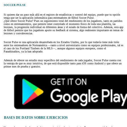
SOCCER PULSE
Si quieres dar un paso más allá en el registro de estadísticas y control del equipo, puede que tu opción
tenga que ser la aplicación informática para entrenadores de fútbol Soccer Pulse.
¿Qué ofrece Soccer Pulse? Pues un seguimiento total del rendimiento de los jugadores, tanto en partidos
como en entrenamientos, que permite tener controlado el momento físico de toda una plantilla, las
lesiones, la progresión individual en diferentes áreas y el estado de forma del colectivo. Además, esta app
de fútbol permite que los jugadores aporte su feedback al sistema, algo realmente importante en temas de
lesiones y convalecencias.
Soccer Pulse es una aplicación desarrollada en los Estados Unidos, por lo que todavía tiene más tirón
entre los entrenadores de Norteamérica —tanto a nivel universitario como en equipos profesionales, tal es
el caso de los Portland Timbers de la MLS—, aunque algunos equipos europeos, como el
Panathinaikos, ya la han adoptado.
Además de ofrecer un estudio muy específico del rendimiento de cada jugador, Soccer Pulse cuenta con
la ventaja de que es muy intuitiva, de que está disponible tanto para iOS como Android y que ofrece un
primer mes de prueba y gratuito.
BASES DE DATOS SOBRE EJERCICIOS