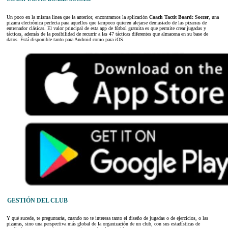
Un poco en la misma línea que la anterior, encontramos la aplicación
Coach Tactit Board: Soccer
, una
pizarra electrónica perfecta para aquellos que tampoco quieren alejarse demasiado de las pizarras de
entrenador clásicas. El valor principal de esta app de fútbol gratuita es que permite crear jugadas y
tácticas, además de la posibilidad de recurrir a las 47 tácticas diferentes que almacena en su base de
datos. Está disponible tanto para Android como para iOS.
GESTIÓN DEL CLUB
Y qué sucede, te preguntarás, cuando no te interesa tanto el diseño de jugadas o de ejercicios, o las
pizarras, sino una perspectiva más global de la organización de un club, con sus estadísticas de