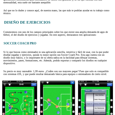
mensualidad, esta suele ser bastante asequible.
Así que no lo dudes y conoce aquí, de nuestra mano, las que más te podrían ayudar en tu trabajo como
técnico.
DISEÑO DE EJERCICIOS
Comencemos con uno de los campos principales sobre los que existe una amplia demanda de apps de
fútbol, el del diseño de ejercicios y jugadas. En este aspecto, destacamos tres aplicaciones:
SOCCER COACH PRO
Si lo que buscas como entrenador es una aplicación sencilla, intuitiva y fácil de usar, con la que poder
diseñar jugadas y ejercicios, quizás tu mejor opción sea Soccer Coach Pro. Esta app cuenta con un
diseño muy básico, y lo importante de su oferta radica en la facilidad para dibujar sistemas,
movimientos, pases, formaciones, etc. Además, podrás exportar y compartir los diseños en cualquier
dispositivo.
Su precio es muy razonable: 1,99 euros. ¿Cuáles son sus mayores pegas? Pues que solo es compatible
con sistemas iOS, y que puede resultar demasiado básica para equipos o entrenadores de cierto nivel.