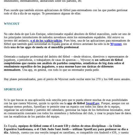
rendimiento, entrenamientos, anotaciones sobre los partidos, etc.
Pues sucede que también existen aplicaciones de fútbol para entrenadores con las que pueden gestionar
todo el día a día de un equipo. Te presentamos algunas de ellas:
WYSCOUT
No cabe duda de que Luis Enrique, seleccionador español absoluto de fútbol masculino, suele ser uno de
los principales introductores de métodos novedosos entre los entrenadores españoles. Ahí estuvo su
invento del andamio,
o el de los walkie-talkies
. Pues bien, una de las aplicaciones para entrenadores de
fútbol que también ganó notoriedad en España gracias al técnico asturiano ha sido la de
Wyscout
, sin
duda
una de las apps de moda en el mundillo profesional
.
Orientada a cualquier profesional del ámbito del fútbol —desde técnicos, directivos y representantes de
jugadores, a periodistas, o trabajadores de casas de apuestas—, Wyscout es
un software de fútbol
completísimo que cuenta con análisis de partidos completos, estadísticas de big data sobre el
rendimiento específico de los jugadores, o una enorme base con tácticas de diferentes
entrenadores
. Una app, en general, con todo lo que un entrenador pueda pedir.
Hay planes personalizados, pero el precio de Wyscout suele oscilar entre los 270 y los 648 euros anuales.
SPORTEASY
Si lo que buscas es una aplicación más sencilla pero que te pueda ofrecer muchas de esas posibilidades
con las que cuenta Wyscout, quizás tu opción sea la
app de fútbol
SportEasy
. Porque, aunque con un
enfoque menos profuso, SportEasy te permite crear un espacio con todos los datos de tu equipo,
organizar las actividades y partidos del calendario, gestionar las bajas de los futbolistas lesionados, estar
en comunicación constante con todos los miembros y futbolistas del club, y crear tu propia base de datos
con las estadísticas de los partidos del equipo.
En España,
equipos de fútbol como el Levante UD y clubes de otras disciplinas —la Unión
Esportiva Santboiana, o el Club Judo Sant Jordi— utilizan SportEasy para gestionar su día a
día
. Además, cuenta con una versión integral en castellano, es compatible con Android e iOS, y cuenta