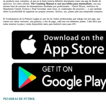
un producto muy completo, al que no le haría justicia definirlo únicamente como una app de diseño de
ejercicios. En cierto sentido,
The Coaching Manual es casi una biblia para entrenadores
, con una
enorme base de sesiones de entrenamiento diseñadas por profesionales —David Moyes, extécnico de
Manchester United, Everton y Real Sociedad, entre otros, es colaborador del proyecto—, y que también
ofrece la posibilidad de organizar tus propias sesiones. Incluso, ojo, planes para una temporada completa.
El Southampton de la Premier League es uno de los clubes profesionales que trabaja con esta app, que
cuenta con varias versiones: una gratuita, y dos de pago, cada una con diferentes planes. Cabe decir que
todas merecen la pena y están disponibles tanto para Android como para iOS.
PIZARRAS DE FÚTBOL