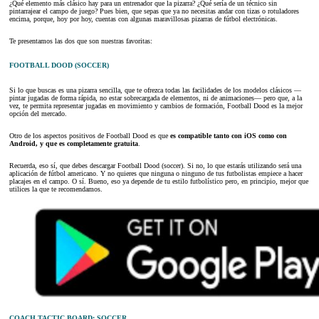
¿Qué elemento más clásico hay para un entrenador que la pizarra? ¿Qué sería de un técnico sin
pintarrajear el campo de juego? Pues bien, que sepas que ya no necesitas andar con tizas o rotuladores
encima, porque, hoy por hoy, cuentas con algunas maravillosas pizarras de fútbol electrónicas.
Te presentamos las dos que son nuestras favoritas:
FOOTBALL DOOD (SOCCER)
Si lo que buscas es una pizarra sencilla, que te ofrezca todas las facilidades de los modelos clásicos —
pintar jugadas de forma rápida, no estar sobrecargada de elementos, ni de animaciones— pero que, a la
vez, te permita representar jugadas en movimiento y cambios de formación, Football Dood es la mejor
opción del mercado.
Otro de los aspectos positivos de Football Dood es que
es compatible tanto con iOS como con
Android, y que es completamente gratuita
.
Recuerda, eso sí, que debes descargar Football Dood (soccer). Si no, lo que estarás utilizando será una
aplicación de fútbol americano. Y no quieres que ninguna o ninguno de tus futbolistas empiece a hacer
placajes en el campo. O sí. Bueno, eso ya depende de tu estilo futbolístico pero, en principio, mejor que
utilices la que te recomendamos.
COACH TACTIC BOARD: SOCCER