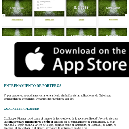
ENTRENAMIENTO DE PORTEROS
Y, por supuesto, no podíamos cerrar este artículo sin hablar de las aplicaciones de fútbol para
entrenamientos de porteros. Nosotros nos quedamos con dos:
GOALKEEPER PLANNER
Goalkeeper Planner nació como el intento de los creadores de la revista online
Mi Portería
de crear
un
software para entrenadores de fútbol
centrado en el entrenamiento de guardametas. El plan
funcionó y, según anuncia la web de la app, equipos como el Barcelona, el Espanyol, el Celta, el
Valencia, el Tottenham, o el Bayer Leverkusen la utilizan en su día a día.