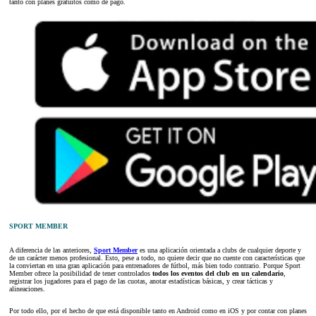
tanto con planes gratuitos como de pago.
SPORT MEMBER
A diferencia de las anteriores,
Sport Member
es una aplicación orientada a clubs de cualquier deporte y
de un carácter menos profesional. Esto, pese a todo, no quiere decir que no cuente con características que
la conviertan en una gran aplicación para entrenadores de fútbol, más bien todo contrario. Porque Sport
Member ofrece la posibilidad de tener controlados
todos los eventos del club en un calendario
,
registrar los jugadores para el pago de las cuotas, anotar estadísticas básicas, y crear tácticas y
alineaciones.
Por todo ello, por el hecho de que está disponible tanto en Android como en iOS y por contar con planes