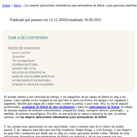
Ertheo
»
Blogs
»
Las mejores aplicaciones informáticas para entrenadores de fútbol y para gestionar plantillas
Publicado por primera vez 12-12-2018
Actualizado 16-09-2025
TABLA DE CONTENIDO
DISEÑO DE EJERCICIOS
Soccer Coach Pro
Tactical Pad
The Coaching Manual
PIZARRAS DE FÚTBOL
GESTIÓN DEL CLUB
REGISTRO DE ESTADÍSTICAS
BASES DE DATOS SOBRE EJERCICIOS
ENTRENAMIENTO DE PORTEROS
FICHAJES Y VALOR DE JUGADORES
El mundo cambia a una velocidad de vértigo, y los banquillos de un campo de fútbol no iban a ser
menos. Lejos quedan ya los tiempos en los que todo lo hacía un técnico era arengar a sus jugadoras y
jugadores, decirles que salgan ahí a darlo todo, a meter la pierna, y poco más. Hoy, ya sea en equipos
profesionales,
academias de fútbol de alto rendimiento
o hasta en
campamentos de futbol
, el trabajo
de entrenar requiere de extensos conocimientos, preparación diaria, conceptos tácticos, psicología… y,
también, de recursos tecnológicos. Por ello, en este artículo te vamos a presentar las que, en nuestra
opinión, son
las mejores aplicaciones informáticas para entrenadores de fútbol
.
Y ojo, porque estas aplicaciones no son una
frikada
, como a muchos fans de lo clásico les podría
parecer. Y no, tampoco hace falta que seas Pep Guardiola, Jürgen Klopp, o Luis Enrique, y que tengas a
un gran club o federación por detrás que te cubra los costes para poder acceder a ellas. Muchas de estas
aplicaciones informáticas para entrenadores de fútbol son gratuitas y, de las que cuentan con una