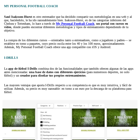
MY PERSONAL FOOTBALL COACH
Saul Isaksson-Hurst
es otro entrenador que ha decidido compartir sus metodologías en una web y al
que, haciéndolo, le ha ido razonablemente bien. Isaksson-Hurst, ex de las categorías inferiores del
Chelsea y Tottenham, lo hace a través de
My Personal Football Coach
,
un portal con cursos en
vídeo
, donde puedes encontrar diferentes metodologías y tipos de entrenamiento dependiendo de tu
objetivo.
La compra de los diferentes cursos —orientados tanto a entrenadores, como a jugadores y padres— se
establece en torno a paquetes, cuyo precio oscila entre los 40 y los 100 euros, aproximadamente.
Además, My Personal Football Coach ofrece una app compatible con iOS y Android.
I-DRILLS
La
app de fútbol I-Drills
combina dos de las funcionalidades que también ofrecen algunas de las apps
antes mencionadas:
una base de datos con diferentes ejercicios
(para numerosos deportes, no solo
fútbol) y un
creador para diseñar tus propios entrenamientos
.
Las mayores ventajas que aporta I-Drills respecto a su competencia es que es muy intuitiva, y fácil de
utilizar. Además, su precio es muy razonable: en torno a un euro por la descarga de su plataforma para
fútbol.