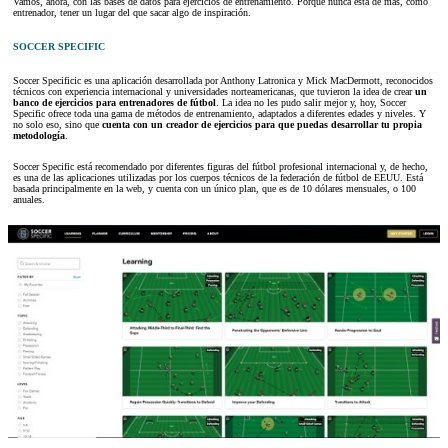
Vamos, ahora, con las bases de datos para ejercicios de entrenamiento. Porque nunca está de más, como
entrenador, tener un lugar del que sacar algo de inspiración.
SOCCER SPECIFIC
Soccer Specificic es una aplicación desarrollada por Anthony Latronica y Mick MacDermott, reconocidos
técnicos con experiencia internacional y universidades norteamericanas, que tuvieron la idea de crear
un
banco de ejercicios para entrenadores de fútbol
. La idea no les pudo salir mejor y, hoy, Soccer
Specific ofrece toda una gama de métodos de entrenamiento, adaptados a diferentes edades y niveles. Y
no solo eso, sino que
cuenta con un creador de ejercicios para que puedas desarrollar tu propia
metodología
.
Soccer Specific está recomendado por diferentes figuras del fútbol profesional internacional y, de hecho,
es una de las aplicaciones utilizadas por los cuerpos técnicos de la federación de fútbol de EEUU. Está
basada principalmente en la web, y cuenta con un único plan, que es de 10 dólares mensuales, o 100
anuales.