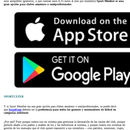
muy asequibles (gratuitos, o que cuestan unos 0,15 euros al mes por miembro)
Sport Member es una
gran opción para clubes amateurs o semiprofesionales
.
SPORTLYZER
Y si Sport Member era una gran opción para clubes amateurs o semiprofesionales, se puede decir
que
Sportlyzer
debería ser la
preferencia para todos los gestores y entrenadores de fútbol en
categorías inferiores
.
¿Por qué? Pues porque cuenta con un sistema para gestionar la facturación de las cuotas del club, porque
permite añadir a los padres y madres de los y las futbolistas al sistema, y porque cuenta con sistemas de
gestión de los mensajes que el club quiere transmitir a sus miembros —con partidos, reuniones, viajes,