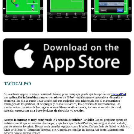
TACTICAL PAD
Si la anterior app se te antoja demasiado básica, poco compleja, puede que tu opción sea
TacticalPad
:
una
aplicación informática para entrenadores de fútbol
verdaderamente innovadora, dinámica y
completa. En ella se puede llevar a cabo casi que cualquier tarea relacionada con el planteamiento
estratégico de los partidos, el despliegue y el análisis táctico, los ejercicios de entrenamiento, los
movimientos concretos de los jugadores ante diferentes situaciones e, incluso, el estudio del rival.
Además,
cuenta con una base de datos de ejercicios ya creados
.
Aunque
la interfaz es muy comprensible y sencilla de utilizar
, la
visión 3D
del programa aporta un
realismo con el que no cuentan otras apps, y que hace que TacticalPad sea, sin ningún atisbo de duda,
una de nuestras favoritas. No por nada, grandes equipos como la selección brasileña de fútbol, el Athletic
Club de Bilbao, el Tottenham Hotspur, o el Corinthians confían en TacticalPad como la herramienta
perfecta para su cuerpo técnico.