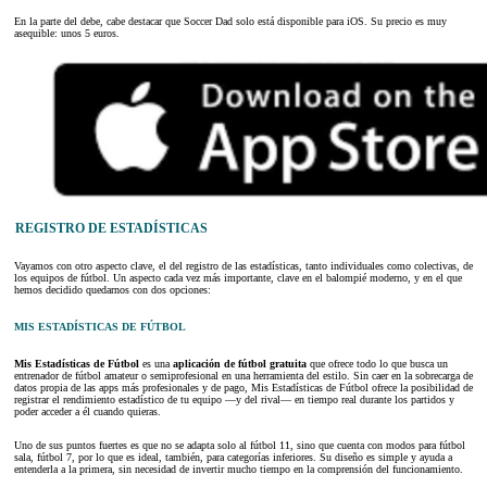
En la parte del debe, cabe destacar que Soccer Dad solo está disponible para iOS. Su precio es muy
asequible: unos 5 euros.
REGISTRO DE ESTADÍSTICAS
Vayamos con otro aspecto clave, el del registro de las estadísticas, tanto individuales como colectivas, de
los equipos de fútbol. Un aspecto cada vez más importante, clave en el balompié moderno, y en el que
hemos decidido quedarnos con dos opciones:
MIS ESTADÍSTICAS DE FÚTBOL
Mis Estadísticas de Fútbol
es una
aplicación de fútbol gratuita
que ofrece todo lo que busca un
entrenador de fútbol amateur o semiprofesional en una herramienta del estilo. Sin caer en la sobrecarga de
datos propia de las apps más profesionales y de pago, Mis Estadísticas de Fútbol ofrece la posibilidad de
registrar el rendimiento estadístico de tu equipo —y del rival— en tiempo real durante los partidos y
poder acceder a él cuando quieras.
Uno de sus puntos fuertes es que no se adapta solo al fútbol 11, sino que cuenta con modos para fútbol
sala, fútbol 7, por lo que es ideal, también, para categorías inferiores. Su diseño es simple y ayuda a
entenderla a la primera, sin necesidad de invertir mucho tiempo en la comprensión del funcionamiento.