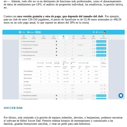
etc—. Además, todo ello no va en detrimento de funciones más profesionales, como el almacenamiento
de datos de rendimiento por GPS, el análisis de progresión individual, las estadísticas, la gestión táctica,
etc.
Cuenta con
una versión gratuita y otra de pago, que depende del tamaño del club
. Por ejemplo,
para un club de entre 126-150 jugadores, el precio de Sportlyzer es de 53,40 euros mensuales (o 448,56
euros en un solo pago anual, lo que supone un ahorro del 30% en la cuota).
SOCCER DAD
Por último, más orientado a la gestión de equipos infantiles, alevines, o benjamines, podemos encontrar
el software de fútbol Soccer Dad. Permite ordenar horarios de entrenamiento y comunicarlo a las
familias, guardar formaciones sencillas, y crear un perfil para cada futbolista.