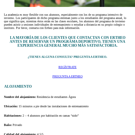
La academia es muy flexible con sus alumnos, especialmente con los de su programa intensivo de
invierno. Los participantes de dicho programa entrenan junto a los estudiantes del programa anual, lo
que significa que, mientras éstos están en las clases escolares, los alumnos del programa de invierno
pueden asistir a sesiones individuales de entrenamiento o estudiar a distancia en su propio colegio o
instituto. Por favor, contacta con Ertheo para más información.
LA MAYORÍA DE LOS CLIENTES QUE CONTACTAN CON ERTHEO
ANTES DE RESERVAR UN PROGRAMA DEPORTIVO, TIENEN UNA
EXPERIENCIA GENERAL MUCHO MÁS SATISFACTORIA.
¿TIENES ALGUNA CONSULTA? PREGUNTA A ERTHEO.
REGÍSTRATE
PREGUNTA A ERTHEO
ALOJAMIENTO
Nombre del alojamiento:
Residencia de estudiantes Ágora
Ubicación:
15 minutos a pie desde las instalaciones de entrenamiento
Habitaciones:
2 – 4 alumnos por habitación en camas “nido”
Baño:
Privado
Calidad del alojamiento:
4.5/5