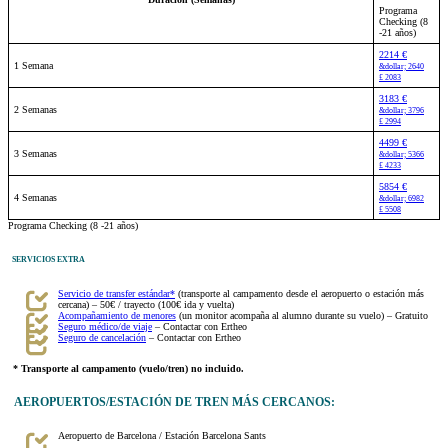
Programa
Checking (8
-21 años)
2214 €
1 Semana
&dollar; 2640
£ 2083
3183 €
2 Semanas
&dollar; 3796
£ 2994
4499 €
3 Semanas
&dollar; 5366
£ 4233
5854 €
4 Semanas
&dollar; 6982
£ 5508
Programa Checking (8 -21 años)
SERVICIOS EXTRA
Servicio de transfer estándar*
(transporte al campamento desde el aeropuerto o estación más
cercana) – 50€ / trayecto (100€ ida y vuelta)
Acompañamiento de menores
(un monitor acompaña al alumno durante su vuelo) – Gratuito
Seguro médico/de viaje
– Contactar con Ertheo
Seguro de cancelación
– Contactar con Ertheo
* Transporte al campamento (vuelo/tren) no incluido.
AEROPUERTOS/ESTACIÓN DE TREN MÁS CERCANOS:
Aeropuerto de Barcelona / Estación Barcelona Sants