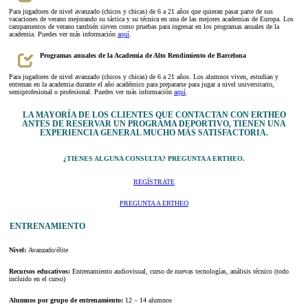
Para jugadores de nivel avanzado (chicos y chicas) de 6 a 21 años que quieran pasar parte de sus
vacaciones de verano mejorando su táctica y su técnica en una de las mejores academias de Europa. Los
campamentos de verano también sirven como pruebas para ingresar en los programas anuales de la
academia. Puedes ver más información
aquí
.
Programas anuales de la Academia de Alto Rendimiento de Barcelona
Para jugadores de nivel avanzado (chicos y chicas) de 6 a 21 años. Los alumnos viven, estudian y
entrenan en la academia durante el año académico para prepararse para jugar a nivel universitario,
semiprofesional o profesional. Puedes ver más información
aquí
.
LA MAYORÍA DE LOS CLIENTES QUE CONTACTAN CON ERTHEO
ANTES DE RESERVAR UN PROGRAMA DEPORTIVO, TIENEN UNA
EXPERIENCIA GENERAL MUCHO MÁS SATISFACTORIA.
¿TIENES ALGUNA CONSULTA? PREGUNTA A ERTHEO.
REGÍSTRATE
PREGUNTA A ERTHEO
ENTRENAMIENTO
Nivel:
Avanzado/élite
Recursos educativos:
Entrenamiento audiovisual, curso de nuevas tecnologías, análisis técnico (todo
incluido en el curso)
Alumnos por grupo de entrenamiento:
12 – 14 alumnos