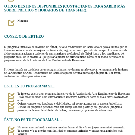
OTROS DESTINOS DISPONIBLES (CONTÁCTANOS PARA SABER MÁS
SOBRE PRECIOS Y HORARIOS DE TRANSFER):
Ninguno
CONSEJO DE ERTHEO
El programa intensivo de invierno de fútbol, de alto rendimiento de Barcelona es para alumnos que se
toman en serio su meta de mejorar su técnica de jueg, en un corto periodo de tiempo. Los alumnos de
dicho programa asisten a sesiones de entrenamiento profesional de fútbol junto a los estudiantes del
programa anual de la academia. ¿Te gustaría probar de primera mano cómo es el modo de vida en el
programa anual de la Academia de Alto Rendimiento de Barcelona?
Si tienes interés en participar en un programa intensivo durante tu año escolar, el programa de invierno
de la Academia de Alto Rendimiento de Barcelona puede ser una buena opción para ti. Por favor,
contacta con Ertheo para saber más.
ÉSTE ES TU PROGRAMA SI…
Te interesa asistir a un programa intensivo de la Academia de Alto Rendimiento de Barcelona
Estás acostumbrado a un entrenamiento intensivo bastantes horas al día a nivel avanzado/de
élite
Quieres conocer tus fortalezas y debilidades, así como avanzar en tu carrera futbolística
Buscas un programa personalizado que encaje con tus planes y obligaciones (programa
personalizable con flexibilidad de fechas, duraciones y opciones de educación)
ÉSTE NO ES TU PROGRAMA SI…
No estás acostumbrado a entrenar muchas horas al día y/o no juegas a un nivel avanzado.
Te saturas y/o te pierdes con facilidad en entornos agitados y buscas una atmósfera más
familiar