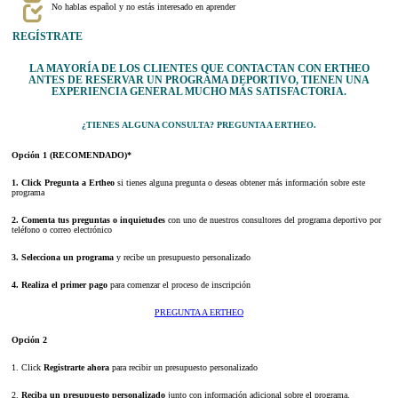
No hablas español y no estás interesado en aprender
REGÍSTRATE
LA MAYORÍA DE LOS CLIENTES QUE CONTACTAN CON ERTHEO
ANTES DE RESERVAR UN PROGRAMA DEPORTIVO, TIENEN UNA
EXPERIENCIA GENERAL MUCHO MÁS SATISFACTORIA.
¿TIENES ALGUNA CONSULTA? PREGUNTA A ERTHEO.
Opción 1 (RECOMENDADO)*
1. Click Pregunta a Ertheo
si tienes alguna pregunta o deseas obtener más información sobre este
programa
2. Comenta tus preguntas o inquietudes
con uno de nuestros consultores del programa deportivo por
teléfono o correo electrónico
3. Selecciona un programa
y recibe un presupuesto personalizado
4. Realiza el primer pago
para comenzar el proceso de inscripción
PREGUNTA A ERTHEO
Opción 2
1. Click
Registrarte ahora
para recibir un presupuesto personalizado
2.
Reciba un presupuesto personalizado
junto con información adicional sobre el programa.