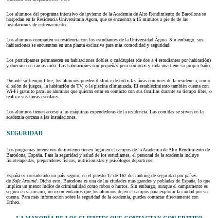
Los alumnos del programa intensivo de invierno de la Academia de Alto Rendimiento de Barcelona se
hospedan en la Residencia Universitaria Ágora, que se encuentra a 15 minutos a pie de de las
instalaciones de entrenamiento.
Los alumnos comparten su residencia con los estudiantes de la Universidad Ágora. Sin embargo, sus
habitaciones se encuentran en una planta exclusiva para más comodidad y seguridad.
Los participantes permanecen en habitaciones dobles o cuádruples (de dos a 4 estudiantes por habitación)
y duermen en camas nido. Las habitaciones son pequeñas pero cómodas y cada una tiene su propio baño.
Durante su tiempo libre, los alumnos pueden disfrutar de todas las áreas comunes de la residencia, como
el salón de juegos, la habitación de TV, o la piscina climatizada. El establecimiento también cuenta con
Wi-Fi gratuito para los alumnos que quieran estar en contacto con sus familias durante su tiempo libre, o
realizar sus tareas escolares.
Los alumnos tienen acceso a las máquinas expendedoras de la residencia. Las comidas se sirven en la
academia cercana a las instalaciones.
SEGURIDAD
Los programas intensivos de invierno tienen lugar en el campus de la Academia de Alto Rendimiento de
Barcelona, España. Para la seguridad y salud de los estudiantes, el personal de la academia incluye
fisioterapeutas, preparadores físicos, nutricionistas y psicólogos deportivos.
España es considerado un país seguro, en el puesto 17 de 162 del ranking de seguridad por países
de
Safe Around
. Dicho esto, Barcelona es una de las ciudades más grandes y pobladas de España, lo que
implica un menor índice de criminalidad como robos o hurtos. Sin embargo, aunque el campamento es
seguro en sí mismo, no recomendamos que los alumnos dejen el campus para explorar la ciudad por su
cuenta. Para más información sobre la seguridad de la academia, puedes contactar directamente con
Ertheo.