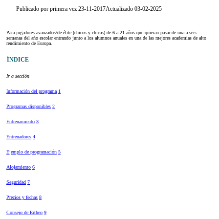
Publicado por primera vez 23-11-2017
Actualizado 03-02-2025
Para jugadores avanzados/de élite (chicos y chicas) de 6 a 21 años que quieran pasar de una a seis
semanas del año escolar entrando junto a los alumnos anuales en una de las mejores academias de alto
rendimiento de Europa.
ÍNDICE
Ir a sección
Información del programa
1
Programas disponibles
2
Entrenamiento
3
Entrenadores
4
Ejemplo de programación
5
Alojamiento
6
Seguridad
7
Precios y fechas
8
Consejo de Ertheo
9