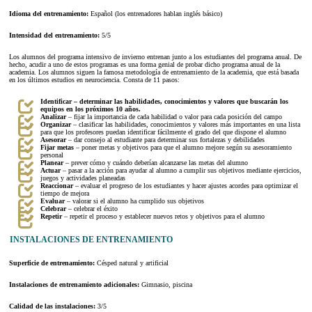
Idioma del entrenamiento:
Español (los entrenadores hablan inglés básico)
Intensidad del entrenamiento:
5/5
Los alumnos del programa intensivo de invierno entrenan junto a los estudiantes del programa anual. De
hecho, acudir a uno de estos programas es una forma genial de probar dicho programa anual de la
academia. Los alumnos siguen la famosa metodología de entrenamiento de la academia, que está basada
en los últimos estudios en neurociencia. Consta de 11 pasos:
Identificar – determinar las habilidades, conocimientos y valores que buscarán los
equipos en los próximos 10 años.
Analizar
– fijar la importancia de cada habilidad o valor para cada posición del campo
Organizar
– clasificar las habilidades, conocimientos y valores más importantes en una lista
para que los profesores puedan identificar fácilmente el grado del que dispone el alumno
Asesorar
– dar consejo al estudiante para determinar sus fortalezas y debilidades
Fijar metas
– poner metas y objetivos para que el alumno mejore según su asesoramiento
personal
Planear
– prever cómo y cuándo deberían alcanzarse las metas del alumno
Actuar
– pasar a la acción para ayudar al alumno a cumplir sus objetivos mediante ejercicios,
juegos y actividades planeadas
Reaccionar
– evaluar el progreso de los estudiantes y hacer ajustes acordes para optimizar el
tiempo de mejora
Evaluar
– valorar si el alumno ha cumplido sus objetivos
Celebrar
– celebrar el éxito
Repetir
– repetir el proceso y establecer nuevos retos y objetivos para el alumno
INSTALACIONES DE ENTRENAMIENTO
Superficie de entrenamiento:
Césped natural y artificial
Instalaciones de entrenamiento adicionales:
Gimnasio, piscina
Calidad de las instalaciones:
3/5