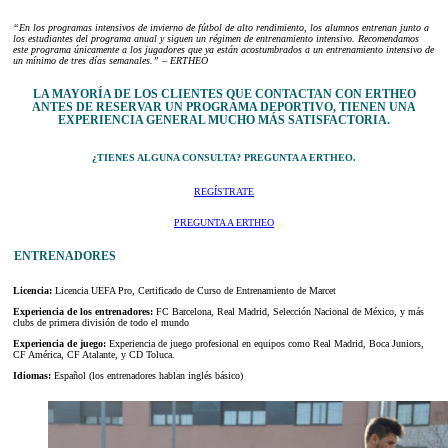
“En los programas intensivos de invierno de fútbol de alto rendimiento, los alumnos entrenan junto a
los estudiantes del programa anual y siguen un régimen de entrenamiento intensivo. Recomendamos
este programa únicamente a los jugadores que ya están acostumbrados a un entrenamiento intensivo de
un mínimo de tres días semanales.” – ERTHEO
LA MAYORÍA DE LOS CLIENTES QUE CONTACTAN CON ERTHEO
ANTES DE RESERVAR UN PROGRAMA DEPORTIVO, TIENEN UNA
EXPERIENCIA GENERAL MUCHO MÁS SATISFACTORIA.
¿TIENES ALGUNA CONSULTA? PREGUNTA A ERTHEO.
REGÍSTRATE
PREGUNTA A ERTHEO
ENTRENADORES
Licencia:
Licencia UEFA Pro, Certificado de Curso de Entrenamiento de Marcet
Experiencia de los entrenadores:
FC Barcelona, Real Madrid, Selección Nacional de México, y más
clubs de primera división de todo el mundo
Experiencia de juego:
Experiencia de juego profesional en equipos como Real Madrid, Boca Juniors,
CF América, CF Atalante, y CD Toluca.
Idiomas:
Español (los entrenadores hablan inglés básico)