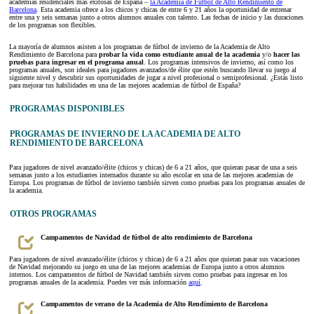
academias residenciales más exitosas de España –
la Academia de Fútbol de Alto Rendimiento de
Barcelona
. Esta academia ofrece a los chicos y chicas de entre 6 y 21 años la oportunidad de entrenar
entre una y seis semanas junto a otros alumnos anuales con talento. Las fechas de inicio y las duraciones
de los programas son flexibles.
La mayoría de alumnos asisten a los programas de fútbol de invierno de la Academia de Alto
Rendimiento de Barcelona para
probar la vida como estudiante anual de la academia
y/o
hacer las
pruebas para ingresar en el programa anual
. Los programas intensivos de invierno, así como los
programas anuales, son ideales para jugadores avanzados/de élite que estén buscando llevar su juego al
siguiente nivel y descubrir sus oportunidades de jugar a nivel profesional o semiprofesional. ¿Estás listo
para mejorar tus habilidades en una de las mejores academias de fútbol de España?
PROGRAMAS DISPONIBLES
PROGRAMAS DE INVIERNO DE LA ACADEMIA DE ALTO
RENDIMIENTO DE BARCELONA
Para jugadores de nivel avanzado/élite (chicos y chicas) de 6 a 21 años, que quieran pasar de una a seis
semanas junto a los estudiantes internados durante su año escolar en una de las mejores academias de
Europa. Los programas de fútbol de invierno también sirven como pruebas para los programas anuales de
la academia.
OTROS PROGRAMAS
Campamentos de Navidad de fútbol de alto rendimiento de Barcelona
Para jugadores de nivel avanzado/élite (chicos y chicas) de 6 a 21 años que quieran pasar sus vacaciones
de Navidad mejorando su juego en una de las mejores academias de Europa junto a otros alumnos
internos. Los campamentos de fútbol de Navidad también sirven como pruebas para ingresar en los
programas anuales de la academia. Puedes ver más información
aquí
.
Campamentos de verano de la Academia de Alto Rendimiento de Barcelona