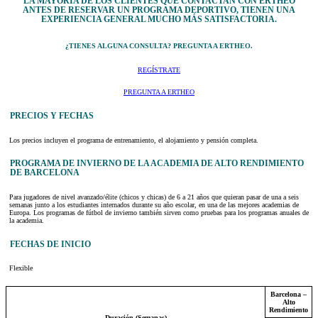
LA MAYORÍA DE LOS CLIENTES QUE CONTACTAN CON ERTHEO
ANTES DE RESERVAR UN PROGRAMA DEPORTIVO, TIENEN UNA
EXPERIENCIA GENERAL MUCHO MÁS SATISFACTORIA.
¿TIENES ALGUNA CONSULTA? PREGUNTA A ERTHEO.
REGÍSTRATE
PREGUNTA A ERTHEO
PRECIOS Y FECHAS
Los precios incluyen el programa de entrenamiento, el alojamiento y pensión completa.
PROGRAMA DE INVIERNO DE LA ACADEMIA DE ALTO RENDIMIENTO
DE BARCELONA
Para jugadores de nivel avanzado/élite (chicos y chicas) de 6 a 21 años que quieran pasar de una a seis
semanas junto a los estudiantes internados durante su año escolar, en una de las mejores academias de
Europa. Los programas de fútbol de invierno también sirven como pruebas para los programas anuales de
la academia.
FECHAS DE INICIO
Flexible
Barcelona –
Alto
Rendimiento
Duración (Semanas)