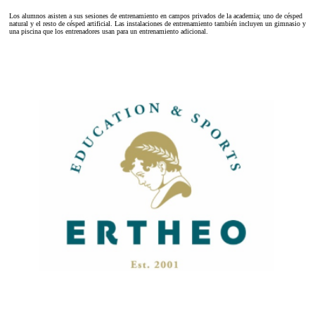
Los alumnos asisten a sus sesiones de entrenamiento en campos privados de la academia; uno de césped
natural y el resto de césped artificial. Las instalaciones de entrenamiento también incluyen un gimnasio y
una piscina que los entrenadores usan para un entrenamiento adicional.