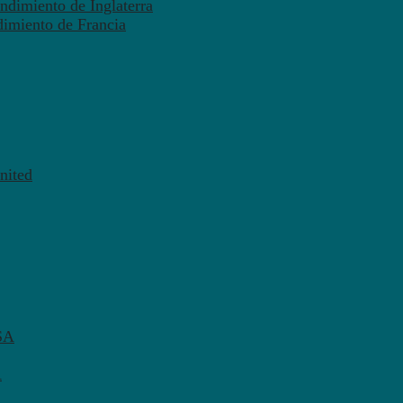
ndimiento de Inglaterra
dimiento de Francia
nited
SA
A