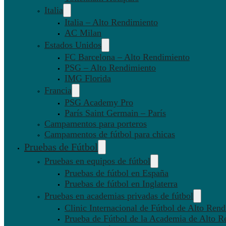
Italia
Italia – Alto Rendimiento
AC Milan
Estados Unidos
FC Barcelona – Alto Rendimiento
PSG – Alto Rendimiento
IMG Florida
Francia
PSG Academy Pro
París Saint Germain – París
Campamentos para porteros
Campamentos de fútbol para chicas
Pruebas de Fútbol
Pruebas en equipos de fútbol
Pruebas de fútbol en España
Pruebas de fútbol en Inglaterra
Pruebas en academias privadas de fútbol
Clinic Internacional de Fútbol de Alto Ren
Prueba de Fútbol de la Academia de Alto R