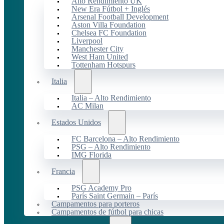
Alto Rendimiento UK
New Era Fútbol + Inglés
Arsenal Football Development
Aston Villa Foundation
Chelsea FC Foundation
Liverpool
Manchester City
West Ham United
Tottenham Hotspurs
Italia
Italia – Alto Rendimiento
AC Milan
Estados Unidos
FC Barcelona – Alto Rendimiento
PSG – Alto Rendimiento
IMG Florida
Francia
PSG Academy Pro
París Saint Germain – París
Campamentos para porteros
Campamentos de fútbol para chicas