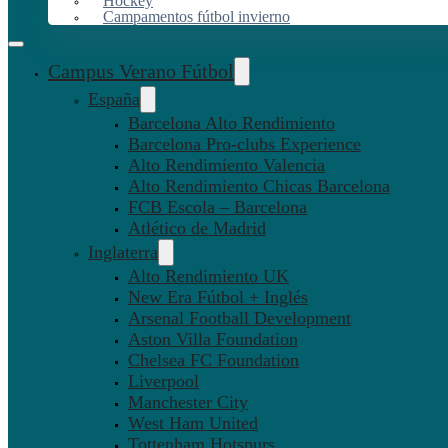
Hockey
Campamentos fútbol invierno
Campus Verano Fútbol
España
Barcelona Alto Rendimiento
Barcelona Pro-clubs Experience
Alto Rendimiento Valencia
Alto Rendimiento Chicas Barcelona
FCB Escola – Barcelona
Atlético de Madrid
Inglaterra
Alto Rendimiento UK
New Era Fútbol + Inglés
Arsenal Football Development
Aston Villa Foundation
Chelsea FC Foundation
Liverpool
Manchester City
West Ham United
Tottenham Hotspurs