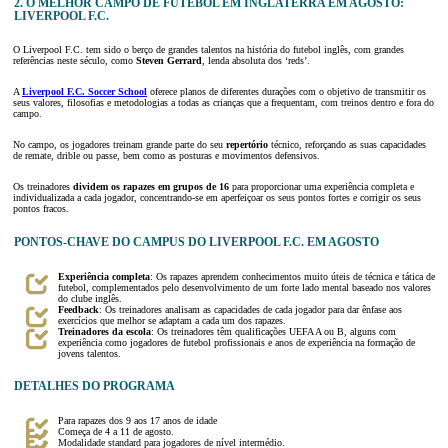
2. O MELHOR CAMPO DE FUTEBOL EM INGLATERRA EM AGOSTO:
LIVERPOOL F.C.
O Liverpool F.C. tem sido o berço de grandes talentos na história do futebol inglês, com grandes
referências neste século, como
Steven Gerrard
, lenda absoluta dos ‘reds’.
A
Liverpool F.C. Soccer School
oferece planos de diferentes durações com o objetivo de transmitir os
seus valores, filosofias e metodologias a todas as crianças que a frequentam, com treinos dentro e fora do
campo.
No campo, os jogadores treinam grande parte do seu
repertório
técnico, reforçando as suas capacidades
de remate, drible ou passe, bem como as posturas e movimentos defensivos.
Os treinadores
dividem os rapazes em grupos de 16
para proporcionar uma experiência completa e
individualizada a cada jogador, concentrando-se em aperfeiçoar os seus pontos fortes e corrigir os seus
pontos fracos.
PONTOS-CHAVE DO CAMPUS DO LIVERPOOL F.C. EM AGOSTO
Experiência completa
: Os rapazes aprendem conhecimentos muito úteis de técnica e tática de
futebol, complementados pelo desenvolvimento de um forte lado mental baseado nos valores
do clube inglês.
Feedback
: Os treinadores analisam as capacidades de cada jogador para dar ênfase aos
exercícios que melhor se adaptam a cada um dos rapazes.
Treinadores da escola
: Os treinadores têm qualificações UEFA A ou B, alguns com
experiência como jogadores de futebol profissionais e anos de experiência na formação de
jovens talentos.
DETALHES DO PROGRAMA
Para rapazes dos 9 aos 17 anos de idade
Começa de 4 a 11 de agosto.
Modalidade standard para jogadores de nível intermédio.