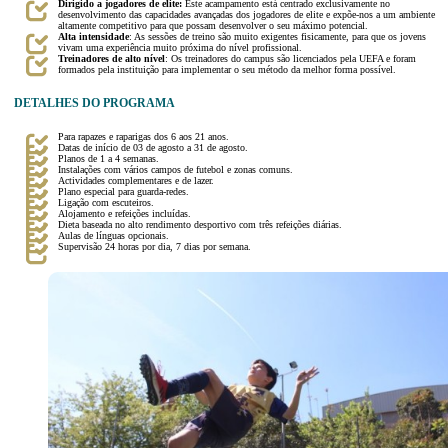
Dirigido a jogadores de elite:
Este acampamento está centrado exclusivamente no
desenvolvimento das capacidades avançadas dos jogadores de elite e expõe-nos a um ambiente
altamente competitivo para que possam desenvolver o seu máximo potencial.
Alta intensidade
: As sessões de treino são muito exigentes fisicamente, para que os jovens
vivam uma experiência muito próxima do nível profissional.
Treinadores de alto nível
: Os treinadores do campus são licenciados pela UEFA e foram
formados pela instituição para implementar o seu método da melhor forma possível.
DETALHES DO PROGRAMA
Para rapazes e raparigas dos 6 aos 21 anos.
Datas de início de 03 de agosto a 31 de agosto.
Planos de 1 a 4 semanas.
Instalações com vários campos de futebol e zonas comuns.
Actividades complementares e de lazer.
Plano especial para guarda-redes.
Ligação com escuteiros.
Alojamento e refeições incluídas.
Dieta baseada no alto rendimento desportivo com três refeições diárias.
Aulas de línguas opcionais.
Supervisão 24 horas por dia, 7 dias por semana.