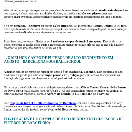
talentos para as suas equipas.
Além disso, este tipo de experiências, para além de se centrarem na melhoria do
rendimento desportivo
dos rapazes, incluem também actividades de lazer, excursões e
tarefas complementares
que
proporcionam aventuras verdadeiramente inesquecíveis em destinos espectaculares de todo o mundo.
Seja em
Espanha
,
Inglaterra
ou outros países
europeus
, ou mesmo nos
Estados Unidos
, o teu filho
terá a oportunidade de desfrutar da sua paixão pelo seu desporto favorito enquanto partilha com crianças
de outras nacionalidades e se enriquece com a sua cultura.
É por isso que, neste post, listámos os
6
melhores campos de futebol em
agosto
. Depois da lista,
podes encontrar as razões pelas quais é recomendado treinar no oitavo mês do ano (e elas são bastante
favoráveis), por isso não deixes de ler até ao fim.
1. O MELHOR CAMPO DE FUTEBOL DE ALTO RENDIMENTO EM
AGOSTO – BARCELONA FOOTBALL SCHOOL
A melhor escolha de campo de futebol em agosto é em
Barcelona, Espanha
. Este programa de alto
rendimento é gerido por uma
instituição privada de prestígio
que tem décadas de experiência na
formação de jogadores que chegaram ao nível profissional de futebol.
Um exemplo da eficácia da sua metodologia são jogadores como
Oliver Torres
,
Konrad de la Fuente
ou
David Soria
(atual guarda-redes do Getafe C.F.) que conseguiram entrar no plantel de equipas da
primeira divisão espanhola, como o
Atlético de Madrid
, o
FC Barcelona
ou
o Sevilha
.
Este
campus de futebol de alto rendimento em Barcelona
tem uma filosofia que coloca o esforço
diário e a aprendizagem inteligente acima do talento inato. De facto, esta filosofia tem sido elogiada por
figuras conhecidas do futebol, como
Vicente del Bosque
, entre outros.
PONTOS-CHAVE DO CAMPUS DE ALTO RENDIMENTO DA ESCOLA DE
FUTEBOL DE BARCELONA