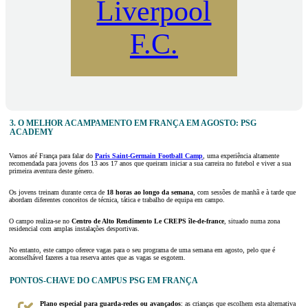
Liverpool
F.C.
3. O MELHOR ACAMPAMENTO EM FRANÇA EM AGOSTO: PSG
ACADEMY
Vamos até França para falar do
Paris Saint-Germain Football Camp
, uma experiência altamente
recomendada para jovens dos 13 aos 17 anos que queiram iniciar a sua carreira no futebol e viver a sua
primeira aventura deste género.
Os jovens treinam durante cerca de
18 horas ao longo da semana
, com sessões de manhã e à tarde que
abordam diferentes conceitos de técnica, tática e trabalho de equipa em campo.
O campo realiza-se no
Centro de Alto Rendimento Le CREPS île-de-france
, situado numa zona
residencial com amplas instalações desportivas.
No entanto, este campo oferece vagas para o seu programa de uma semana em agosto, pelo que é
aconselhável fazeres a tua reserva antes que as vagas se esgotem.
PONTOS-CHAVE DO CAMPUS PSG EM FRANÇA
Plano especial para guarda-redes ou avançados
: as crianças que escolhem esta alternativa