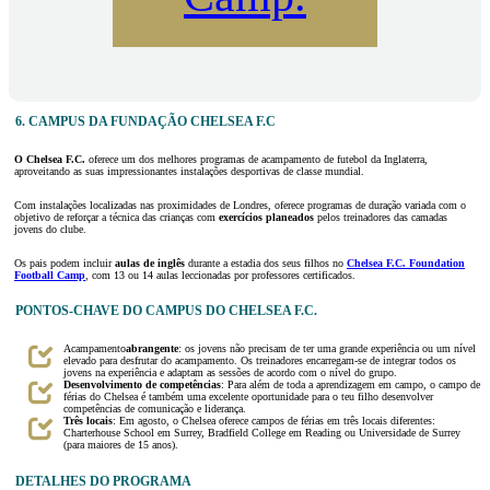
6. CAMPUS DA FUNDAÇÃO CHELSEA F.C
O Chelsea F.C.
oferece um dos melhores programas de acampamento de futebol da Inglaterra,
aproveitando as suas impressionantes instalações desportivas de classe mundial.
Com instalações localizadas nas proximidades de Londres, oferece programas de duração variada com o
objetivo de reforçar a técnica das crianças com
exercícios planeados
pelos treinadores das camadas
jovens do clube.
Os pais podem incluir
aulas de inglês
durante a estadia dos seus filhos no
Chelsea F.C. Foundation
Football Camp
, com 13 ou 14 aulas leccionadas por professores certificados.
PONTOS-CHAVE DO CAMPUS DO CHELSEA F.C.
Acampamento
abrangente
: os jovens não precisam de ter uma grande experiência ou um nível
elevado para desfrutar do acampamento. Os treinadores encarregam-se de integrar todos os
jovens na experiência e adaptam as sessões de acordo com o nível do grupo.
Desenvolvimento de competências
: Para além de toda a aprendizagem em campo, o campo de
férias do Chelsea é também uma excelente oportunidade para o teu filho desenvolver
competências de comunicação e liderança.
Três locais
: Em agosto, o Chelsea oferece campos de férias em três locais diferentes:
Charterhouse School em Surrey, Bradfield College em Reading ou Universidade de Surrey
(para maiores de 15 anos).
DETALHES DO PROGRAMA