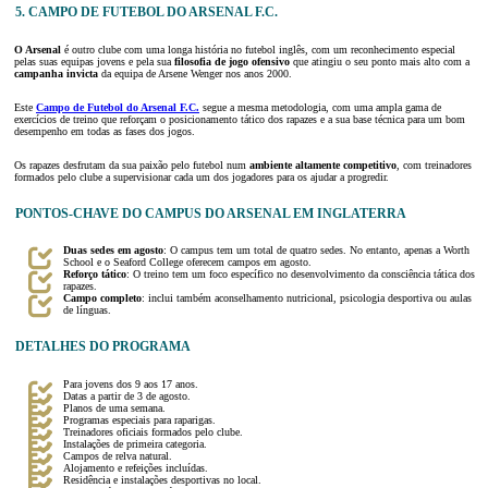
5. CAMPO DE FUTEBOL DO ARSENAL F.C.
O Arsenal
é outro clube com uma longa história no futebol inglês, com um reconhecimento especial
pelas suas equipas jovens e pela sua
filosofia de jogo ofensivo
que atingiu o seu ponto mais alto com a
campanha invicta
da equipa de Arsene Wenger nos anos 2000.
Este
Campo de Futebol do Arsenal F.C.
segue a mesma metodologia, com uma ampla gama de
exercícios de treino que reforçam o posicionamento tático dos rapazes e a sua base técnica para um bom
desempenho em todas as fases dos jogos.
Os rapazes desfrutam da sua paixão pelo futebol num
ambiente altamente competitivo
, com treinadores
formados pelo clube a supervisionar cada um dos jogadores para os ajudar a progredir.
PONTOS-CHAVE DO CAMPUS DO ARSENAL EM INGLATERRA
Duas sedes em agosto
: O campus tem um total de quatro sedes. No entanto, apenas a Worth
School e o Seaford College oferecem campos em agosto.
Reforço tático
: O treino tem um foco específico no desenvolvimento da consciência tática dos
rapazes.
Campo completo
: inclui também aconselhamento nutricional, psicologia desportiva ou aulas
de línguas.
DETALHES DO PROGRAMA
Para jovens dos 9 aos 17 anos.
Datas a partir de 3 de agosto.
Planos de uma semana.
Programas especiais para raparigas.
Treinadores oficiais formados pelo clube.
Instalações de primeira categoria.
Campos de relva natural.
Alojamento e refeições incluídas.
Residência e instalações desportivas no local.