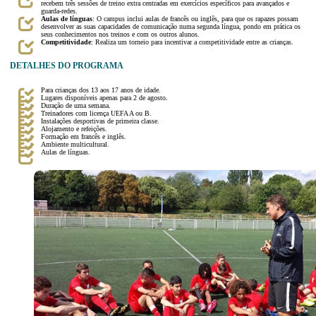
recebem três sessões de treino extra centradas em exercícios específicos para avançados e
guarda-redes.
Aulas de línguas
: O campus inclui aulas de francês ou inglês, para que os rapazes possam
desenvolver as suas capacidades de comunicação numa segunda língua, pondo em prática os
seus conhecimentos nos treinos e com os outros alunos.
Competitividade
: Realiza um torneio para incentivar a competitividade entre as crianças.
DETALHES DO PROGRAMA
Para crianças dos 13 aos 17 anos de idade.
Lugares disponíveis apenas para 2 de agosto.
Duração de uma semana.
Treinadores com licença UEFA A ou B.
Instalações desportivas de primeira classe.
Alojamento e refeições.
Formação em francês e inglês.
Ambiente multicultural.
Aulas de línguas.