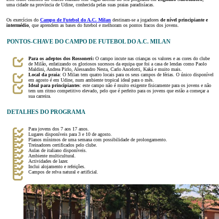
uma cidade na província de Udine, conhecida pelas suas praias paradisíacas.
Os exercícios do
Campo de Futebol do A.C. Milan
destinam-se a jogadores
de nível principiante e
intermédio
, que aprendem as bases do futebol e melhoram os pontos fracos dos jovens.
PONTOS-CHAVE DO CAMPO DE FUTEBOL DO A.C. MILAN
Para os adeptos dos Rossoneri:
O campo incute nas crianças os valores e as cores do clube
de Milão, enfatizando os gloriosos sucessos da equipa que foi a casa de lendas como Paolo
Maldini, Andrea Pirlo, Alessandro Nesta, Carlo Ancelotti, Kaká e muito mais.
Local da praia
: O Milan tem quatro locais para os seus campos de férias. O único disponível
em agosto é em Udine, num ambiente tropical ideal para o mês.
Ideal para principiantes
: este campo não é muito exigente fisicamente para os jovens e não
tem um ritmo competitivo elevado, pelo que é perfeito para os jovens que estão a começar a
sua carreira.
DETALHES DO PROGRAMA
Para jovens dos 7 aos 17 anos.
Lugares disponíveis para 3 e 10 de agosto.
Planos mínimos de uma semana com possibilidade de prolongamento.
Treinadores certificados pelo clube.
Aulas de italiano disponíveis.
Ambiente multicultural.
Actividades de lazer.
Inclui alojamento e refeições.
Campos de relva natural e artificial.