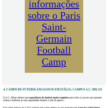
informações
sobre o Paris
Saint-
Germain
Football
Camp
4. CAMPO DE FUTEBOL EM AGOSTO EM ITÁLIA: CAMPUS A.C. MILAN
O A.C. Milan oferece uma
experiência de futebol muito completa
para todos os jovens que queiram
treinar e melhorar as suas capacidades durante o mês de agosto.
Este clube clássico do Calcio italiano tem vagas abertas no seu programa em
Lignano Sabbiadoro
,