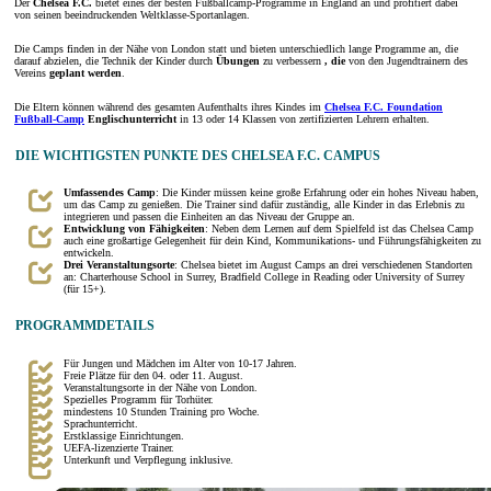
Der
Chelsea F.C.
bietet eines der besten Fußballcamp-Programme in England an und profitiert dabei
von seinen beeindruckenden Weltklasse-Sportanlagen.
Die Camps finden in der Nähe von London statt und bieten unterschiedlich lange Programme an, die
darauf abzielen, die Technik der Kinder durch
Übungen
zu verbessern
, die
von den Jugendtrainern des
Vereins
geplant werden
.
Die Eltern können während des gesamten Aufenthalts ihres Kindes im
Chelsea F.C. Foundation
Fußball-Camp
Englischunterricht
in 13 oder 14 Klassen von zertifizierten Lehrern erhalten.
DIE WICHTIGSTEN PUNKTE DES CHELSEA F.C. CAMPUS
Umfassendes Camp
: Die Kinder müssen keine große Erfahrung oder ein hohes Niveau haben,
um das Camp zu genießen. Die Trainer sind dafür zuständig, alle Kinder in das Erlebnis zu
integrieren und passen die Einheiten an das Niveau der Gruppe an.
Entwicklung von Fähigkeiten
: Neben dem Lernen auf dem Spielfeld ist das Chelsea Camp
auch eine großartige Gelegenheit für dein Kind, Kommunikations- und Führungsfähigkeiten zu
entwickeln.
Drei Veranstaltungsorte
: Chelsea bietet im August Camps an drei verschiedenen Standorten
an: Charterhouse School in Surrey, Bradfield College in Reading oder University of Surrey
(für 15+).
PROGRAMMDETAILS
Für Jungen und Mädchen im Alter von 10-17 Jahren.
Freie Plätze für den 04. oder 11. August.
Veranstaltungsorte in der Nähe von London.
Spezielles Programm für Torhüter.
mindestens 10 Stunden Training pro Woche.
Sprachunterricht.
Erstklassige Einrichtungen.
UEFA-lizenzierte Trainer.
Unterkunft und Verpflegung inklusive.