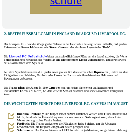
schule
2. BESTES FUSSBALLCAMP IN ENGLAND IM AUGUST: LIVERPOOL F.C.
Der Liverpool F.C. war die Wiege großer Talente in der Geschichte des englischen Fußballs, mit großen
Referenzen in diesem Jahrhundert wie
Steven Gerrard
, der absoluten Legende der “Reds”.
Die
Liverpool F.C. Fußballschule
bietet unterschiedlich lange Pläne an, die darauf abzielen, die Werte,
Philosophien und Methoden des Vereins an alle teilnehmenden Kinder weiterzugeben, und zwar sowohl
auf als auch neben dem Spielfeld.
Auf dem Spielfeld trainieren die Spieler einen großen Teil ihres technischen
Repertoires
, indem sie ihre
Fähigkeiten zum Schießen, Dribbeln oder Passen des Balls sowie ihre defensiven Haltungen und
Bewegungen verbessern.
Die Trainer
teilen die Jungs in 16er-Gruppen
ein, um jedem Spieler ein umfassendes und
individuelles Erlebnis zu bieten, bei dem er seine Stärken ausbauen und seine Schwächen korrigieren
kann.
DIE WICHTIGSTEN PUNKTE DES LIVERPOOL F.C. CAMPUS IM AUGUST
Rundum-Erfahrung
: Die Jungen lernen äußerst nützliches Wissen über Fußballtechnik und -
taktik, das durch die Entwicklung einer starken mentalen Seite ergänzt wird, die auf den
Werten des englischen Vereins basiert.
Feedback
: Die Trainer analysieren die Fähigkeiten jedes Spielers, um die Übungen
hervorzuheben, die für jeden Jungen am besten geeignet sind.
Schultrainer
: Die Trainer haben eine UEFA A- oder B-Qualifikation, einige haben Erfahrung