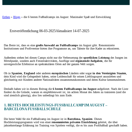
Ertheo
»
Blogs
»
die 6 besten Fußballcamps im August: Maximaler Spaß und Entwicklung
Erstveröffentlichung 06-03-2025
Aktualisiert 14-07-2025
Das Beste ist, dass es eine
große Auswahl an Fußballcamps
im August gibt. Renommierte
Institutionen und Profivereine bieten ihre Programme an, um Talente für ihre Kader zu rekrutieren.
Außerdem stehen bei diesen Camps nicht nur die Verbesserung der
sportlichen Leistung
der Jungen im
Mittelpunkt, sondern auch Freizeitaktivitäten, Ausflüge und
ergänzende Aufgaben
, die für
unvergessliche Erlebnisse an spektakulären Orten auf der ganzen Welt sorgen.
Ob in
Spanien
,
England
oder anderen
europäischen
Ländern oder sogar
in den Vereinigten Staaten
,
dein Kind wird die Gelegenheit haben, seine Leidenschaft für seinen Lieblingssport auszuleben und
gleichzeitig mit Kindern anderer Nationalitäten zusammenzukommen und deren Kultur kennenzulernen.
Deshalb haben wir in diesem Beitrag die
6
besten Fußballcamps im
August
aufgelistet. Nach der Liste
findest du die Gründe, warum es empfehlenswert ist, im achten Monat des Jahres zu trainieren (und die
sind ziemlich günstig), also lies unbedingt bis zum Ende.
1. BESTES HOCHLEISTUNGS-FUSSBALLCAMP IM AUGUST – B
ARCELONA FUSSBALLSCHULE
Die beste Wahl für ein Fußballcamp im August ist in
Barcelona, Spanien
. Dieses
Hochleistungsprogramm wird von einer
renommierten privaten Einrichtung
geleitet, die über
jahrzehntelange Erfahrung im Training von Spielern verfügt, die es bis zum Profifußball geschafft haben.