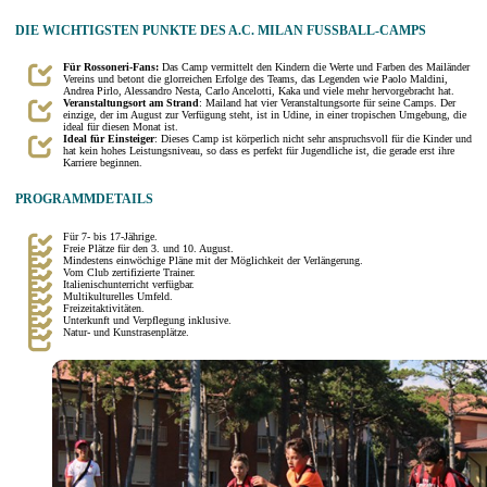
DIE WICHTIGSTEN PUNKTE DES A.C. MILAN FUSSBALL-CAMPS
Für Rossoneri-Fans:
Das Camp vermittelt den Kindern die Werte und Farben des Mailänder
Vereins und betont die glorreichen Erfolge des Teams, das Legenden wie Paolo Maldini,
Andrea Pirlo, Alessandro Nesta, Carlo Ancelotti, Kaka und viele mehr hervorgebracht hat.
Veranstaltungsort am Strand
: Mailand hat vier Veranstaltungsorte für seine Camps. Der
einzige, der im August zur Verfügung steht, ist in Udine, in einer tropischen Umgebung, die
ideal für diesen Monat ist.
Ideal für Einsteiger
: Dieses Camp ist körperlich nicht sehr anspruchsvoll für die Kinder und
hat kein hohes Leistungsniveau, so dass es perfekt für Jugendliche ist, die gerade erst ihre
Karriere beginnen.
PROGRAMMDETAILS
Für 7- bis 17-Jährige.
Freie Plätze für den 3. und 10. August.
Mindestens einwöchige Pläne mit der Möglichkeit der Verlängerung.
Vom Club zertifizierte Trainer.
Italienischunterricht verfügbar.
Multikulturelles Umfeld.
Freizeitaktivitäten.
Unterkunft und Verpflegung inklusive.
Natur- und Kunstrasenplätze.