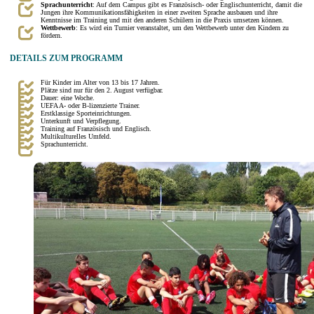
Sprachunterricht
: Auf dem Campus gibt es Französisch- oder Englischunterricht, damit die
Jungen ihre Kommunikationsfähigkeiten in einer zweiten Sprache ausbauen und ihre
Kenntnisse im Training und mit den anderen Schülern in die Praxis umsetzen können.
Wettbewerb
: Es wird ein Turnier veranstaltet, um den Wettbewerb unter den Kindern zu
fördern.
DETAILS ZUM PROGRAMM
Für Kinder im Alter von 13 bis 17 Jahren.
Plätze sind nur für den 2. August verfügbar.
Dauer: eine Woche.
UEFA A- oder B-lizenzierte Trainer.
Erstklassige Sporteinrichtungen.
Unterkunft und Verpflegung.
Training auf Französisch und Englisch.
Multikulturelles Umfeld.
Sprachunterricht.