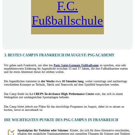
F.C.
Fußballschule
3. BESTES CAMP IN FRANKREICH IM AUGUST: PSG ACADEMY
Wir gehen nach Frankreich, um über das
Paris Saint-Germain Fußballcamp
zu sprechen, eine sehr
empfehlenswerte Erfahrung für Jugendliche zwischen 13 und 17 Jahren, die ihre Fußballkarriere starten
und ihr erstes Abenteuer dieser Art erleben wollen.
Die Jugendlichen trainieren in
der Woche
etwa
18 Stunden lang
, wobei vormittags und nachmittags
verschiedene Konzepte zu Technik, Taktik und Teamwork auf dem Spielfeld besprochen werden.
Das Camp findet im
Le CREPS île-de-france High Performance Centre
statt, das sich in einem
Wohngebiet mit umfangreichen Sportanlagen befindet.
Das Camp bietet jedoch nur Plätze für das einwöchige Programm im August, daher ist es ratsam zu
buchen, bevor es ausverkauft ist.
DIE WICHTIGSTEN PUNKTE DES PSG CAMPUS IN FRANKREICH
Spezialplan für Torhüter oder Stürmer
: Kinder, die sich für diese Alternative entscheiden,
erhalten drei zusätzliche Trainingseinheiten mit speziellen Übungen für Stürmer und Torhüter.