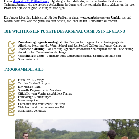
Dieses
Arsenal F.C. Fußballcamp
folgt der gleichen Methodik, mit einer breiten Palette von
Trainingsübungen, die die taktische Aufstellung der Jungs und ihre technische Basis stärken, um in jeder
Phase der Spiele eine gute Leistung zu erbringen.
Die Jungen leben ihre Leidenschaft für den Fußball in einem
wettbewerbsintensiven Umfeld
aus und
werden dabei von vereinseigenen Trainern betreut, die ihnen helfen, Fortschritte zu machen.
DIE WICHTIGSTEN PUNKTE DES ARSENAL CAMPUS IN ENGLAND
Zwei Austragungsorte im August
: Der Campus hat insgesamt vier Austragungsorte.
Allerdings bieten nur die Worth School und das Seaford College im August Camps an.
Taktische Stärkung
: Das Training legt einen besonderen Schwerpunkt auf die Entwicklung
des taktischen Bewusstseins der Jungen.
Vollständiges Camp
: Beinhaltet auch Ernährungsberatung, Sportpsychologie oder
Sprachunterricht.
PROGRAMMDETAILS
Für 9- bis 17-Jährige.
Termine für den 3. August.
Einwöchige Pläne.
Spezielle Programme für Mädchen.
Offizielle, vom Verein ausgebildete Trainer.
Erstklassige Einrichtungen.
Naturrasenplätze.
Unterkunft und Verpflegung inklusive.
Wohnheim und Sportanlagen vor Ort.
Sprachkurse verfügbar.