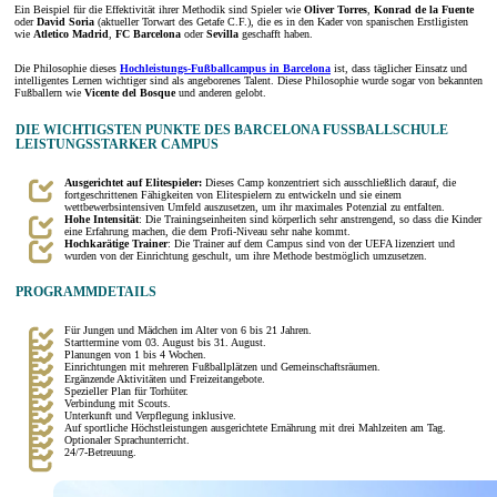
Ein Beispiel für die Effektivität ihrer Methodik sind Spieler wie
Oliver Torres
,
Konrad de la Fuente
oder
David Soria
(aktueller Torwart des Getafe C.F.), die es in den Kader von spanischen Erstligisten
wie
Atletico Madrid
,
FC Barcelona
oder
Sevilla
geschafft haben.
Die Philosophie dieses
Hochleistungs-Fußballcampus in Barcelona
ist, dass täglicher Einsatz und
intelligentes Lernen wichtiger sind als angeborenes Talent. Diese Philosophie wurde sogar von bekannten
Fußballern wie
Vicente del Bosque
und anderen gelobt.
DIE WICHTIGSTEN PUNKTE DES BARCELONA FUSSBALLSCHULE L
EISTUNGSSTARKER CAMPUS
Ausgerichtet auf Elitespieler:
Dieses Camp konzentriert sich ausschließlich darauf, die
fortgeschrittenen Fähigkeiten von Elitespielern zu entwickeln und sie einem
wettbewerbsintensiven Umfeld auszusetzen, um ihr maximales Potenzial zu entfalten.
Hohe Intensität
: Die Trainingseinheiten sind körperlich sehr anstrengend, so dass die Kinder
eine Erfahrung machen, die dem Profi-Niveau sehr nahe kommt.
Hochkarätige Trainer
: Die Trainer auf dem Campus sind von der UEFA lizenziert und
wurden von der Einrichtung geschult, um ihre Methode bestmöglich umzusetzen.
PROGRAMMDETAILS
Für Jungen und Mädchen im Alter von 6 bis 21 Jahren.
Starttermine vom 03. August bis 31. August.
Planungen von 1 bis 4 Wochen.
Einrichtungen mit mehreren Fußballplätzen und Gemeinschaftsräumen.
Ergänzende Aktivitäten und Freizeitangebote.
Spezieller Plan für Torhüter.
Verbindung mit Scouts.
Unterkunft und Verpflegung inklusive.
Auf sportliche Höchstleistungen ausgerichtete Ernährung mit drei Mahlzeiten am Tag.
Optionaler Sprachunterricht.
24/7-Betreuung.