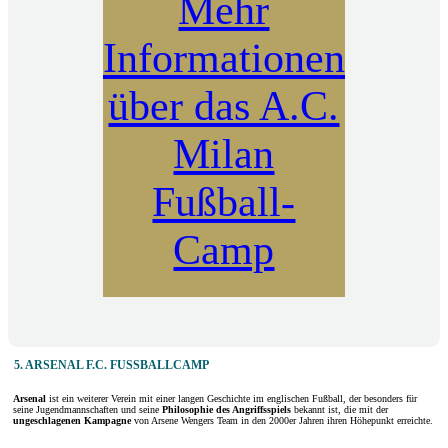
Mehr
Informationen
über das A.C.
Milan
Fußball-
Camp
5. ARSENAL F.C. FUSSBALLCAMP
Arsenal
ist ein weiterer Verein mit einer langen Geschichte im englischen Fußball, der besonders für
seine Jugendmannschaften und seine
Philosophie des Angriffsspiels
bekannt ist, die mit der
ungeschlagenen Kampagne
von Arsene Wengers Team in den 2000er Jahren ihren Höhepunkt erreichte.