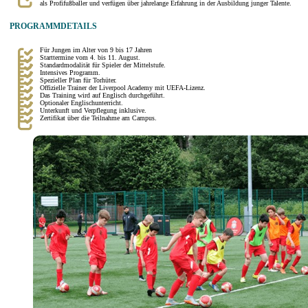
als Profifußballer und verfügen über jahrelange Erfahrung in der Ausbildung junger Talente.
PROGRAMMDETAILS
Für Jungen im Alter von 9 bis 17 Jahren
Starttermine vom 4. bis 11. August.
Standardmodalität für Spieler der Mittelstufe.
Intensives Programm.
Spezieller Plan für Torhüter.
Offizielle Trainer der Liverpool Academy mit UEFA-Lizenz.
Das Training wird auf Englisch durchgeführt.
Optionaler Englischunterricht.
Unterkunft und Verpflegung inklusive.
Zertifikat über die Teilnahme am Campus.