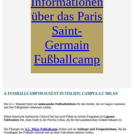
Informationen
über das Paris
Saint-
Germain
Fußballcamp
4. FUSSBALLCAMP IM AUGUST IN ITALIEN: CAMPUS A.C MILAN
Der A.C. Mailand bietet ein
umfassendes Fußballerlebnis
für alle Kinder, die im August trainieren
und ihre Fähigkeiten verbessern wollen.
Dieser klassische italienische Calcio-Club hat noch Plätze in seinem Programm in
Lignano
Sabbiadoro
frei, einer Stadt in der Provinz Udine, die für ihre paradiesischen Strände bekannt ist.
Die Übungen im
A.C. Milan Fußballcamp
richten sich an
Anfänger und Fortgeschrittene
, die die
Grundlagen des Fußballs erlernen und an ihren Schwächen arbeiten wollen.