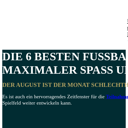
DIE 6
BESTEN FUSSBA
MAXIMALER SPASS UN
DER AUGUST IST DER MONAT SCHLECHTH
Es ist auch ein hervorragendes Zeitfenster für die
Teilnahm
Spielfeld weiter entwickeln kann.