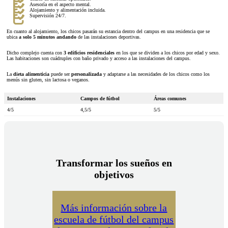
Asesoría en el aspecto mental.
Alojamiento y alimentación incluida.
Supervisión 24/7.
En cuanto al alojamiento, los chicos pasarán su estancia dentro del campus en una residencia que se
ubica
a solo 5 minutos andando
de las instalaciones deportivas.
Dicho complejo cuenta con
3 edificios residenciales
en los que se dividen a los chicos por edad y sexo.
Las habitaciones son cuádruples con baño privado y acceso a las instalaciones del campus.
La
dieta alimenticia
puede ser
personalizada
y adaptarse a las necesidades de los chicos como los
menús sin gluten, sin lactosa o veganos.
Instalaciones
Campos de fútbol
Áreas comunes
4/5
4,5/5
5/5
Transformar los sueños en
objetivos
Más información sobre la
escuela de fútbol del campus