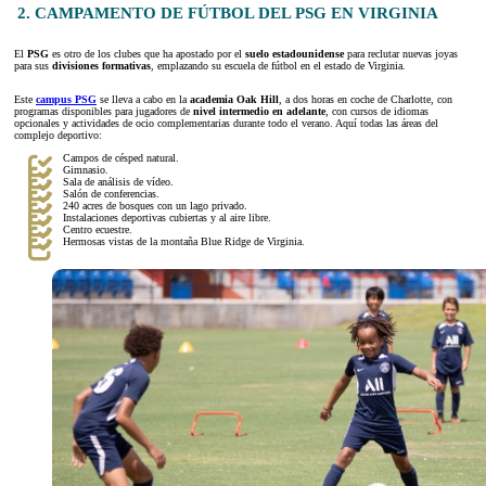
2. CAMPAMENTO DE FÚTBOL DEL PSG EN VIRGINIA
El
PSG
es otro de los clubes que ha apostado por el
suelo estadounidense
para reclutar nuevas joyas
para sus
divisiones formativas
, emplazando su escuela de fútbol en el estado de Virginia.
Este
campus PSG
se lleva a cabo en la
academia Oak Hill
, a dos horas en coche de Charlotte, con
programas disponibles para jugadores de
nivel intermedio en adelante
, con cursos de idiomas
opcionales y actividades de ocio complementarias durante todo el verano. Aquí todas las áreas del
complejo deportivo:
Campos de césped natural.
Gimnasio.
Sala de análisis de vídeo.
Salón de conferencias.
240 acres de bosques con un lago privado.
Instalaciones deportivas cubiertas y al aire libre.
Centro ecuestre.
Hermosas vistas de la montaña Blue Ridge de Virginia.