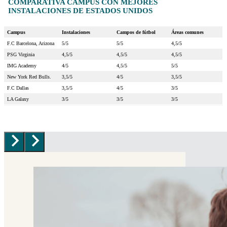
COMPARATIVA CAMPUS CON MEJORES
INSTALACIONES DE ESTADOS UNIDOS
Campus
Instalaciones
Campos de fútbol
Áreas comunes
F.C Barcelona, Arizona
5/5
5/5
4,5/5
PSG Virginia
4,5/5
4,5/5
4,5/5
IMG Academy
4/5
4,5/5
5/5
New York Red Bulls.
3,5/5
4/5
3,5/5
F.C Dallas
3,5/5
4/5
3/5
LA Galaxy
3/5
3/5
3/5