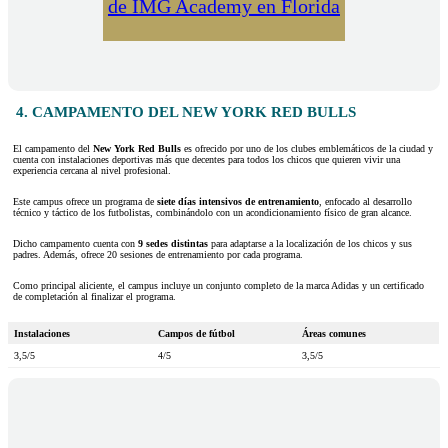
de IMG Academy en Florida
4. CAMPAMENTO DEL NEW YORK RED BULLS
El campamento del
New York Red Bulls
es ofrecido por uno de los clubes emblemáticos de la ciudad y
cuenta con instalaciones deportivas más que decentes para todos los chicos que quieren vivir una
experiencia cercana al nivel profesional.
Este campus ofrece un programa de
siete días intensivos de entrenamiento
, enfocado al desarrollo
técnico y táctico de los futbolistas, combinándolo con un acondicionamiento físico de gran alcance.
Dicho campamento cuenta con
9 sedes distintas
para adaptarse a la localización de los chicos y sus
padres. Además, ofrece 20 sesiones de entrenamiento por cada programa.
Como principal aliciente, el campus incluye un conjunto completo de la marca Adidas y un certificado
de completación al finalizar el programa.
Instalaciones
Campos de fútbol
Áreas comunes
3,5/5
4/5
3,5/5