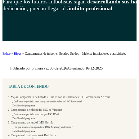
Para que los futuros futbolistas sigan
desarrollando sus hab
dedicación, puedan llegar al
ámbito profesional
.
Ertheo
»
Blogs
»
Campamentos de fútbol en Estados Unidos – Mejores instalaciones y actividades
Publicado por primera vez 06-02-2026
Actualizado 16-12-2025
TABLA DE CONTENIDO
1. Mejor Campamento de Estados Unidos con instalaciones: F.C Barcelona en Arizona
¿Qué hace especial a este campamento de fútbol del F.C Barcelona?
Detalles del programa
2. Campamento de fútbol del PSG en Virginia
¿Qué hace especial a este campus PSG USA?
Detalles del programa
3. Campamento de fútbol IMG Florida
¿Por qué asistir al campus de la IMG Academy en Florida?
Detalles del programa
4. Campamento del New York Red Bulls