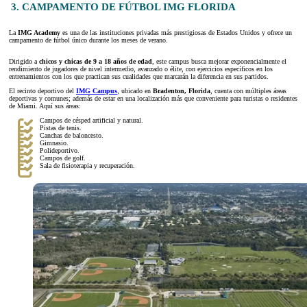
3. CAMPAMENTO DE FÚTBOL IMG FLORIDA
La
IMG Academy
es una de las instituciones privadas más prestigiosas de Estados Unidos y ofrece un
campamento de fútbol único durante los meses de verano.
Dirigido a
chicos y chicas de 9 a 18 años de edad
, este campus busca mejorar exponencialmente el
rendimiento de jugadores de nivel intermedio, avanzado o élite, con ejercicios específicos en los
entrenamientos con los que practican sus cualidades que marcarán la diferencia en sus partidos.
El recinto deportivo del
IMG Campus
, ubicado en
Bradenton, Florida
, cuenta con múltiples áreas
deportivas y comunes; además de estar en una localización más que conveniente para turistas o residentes
de Miami. Aquí sus áreas:
Campos de césped artificial y natural.
Pistas de tenis.
Canchas de baloncesto.
Gimnasio.
Polideportivo.
Campos de golf.
Sala de fisioterapia y recuperación.