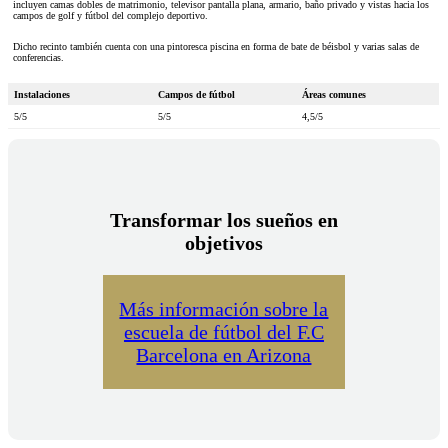
incluyen camas dobles de matrimonio, televisor pantalla plana, armario, baño privado y vistas hacia los
campos de golf y fútbol del complejo deportivo.
Dicho recinto también cuenta con una pintoresca piscina en forma de bate de béisbol y varias salas de
conferencias.
Instalaciones
Campos de fútbol
Áreas comunes
5/5
5/5
4,5/5
Transformar los sueños en
objetivos
Más información sobre la
escuela de fútbol del F.C
Barcelona en Arizona