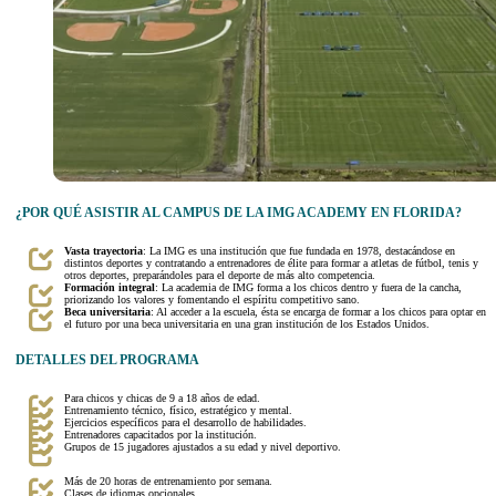
¿POR QUÉ ASISTIR AL CAMPUS DE LA IMG ACADEMY EN FLORIDA?
Vasta trayectoria
: La IMG es una institución que fue fundada en 1978, destacándose en
distintos deportes y contratando a entrenadores de élite para formar a atletas de fútbol, tenis y
otros deportes, preparándoles para el deporte de más alto competencia.
Formación integral
: La academia de IMG forma a los chicos dentro y fuera de la cancha,
priorizando los valores y fomentando el espíritu competitivo sano.
Beca universitaria
: Al acceder a la escuela, ésta se encarga de formar a los chicos para optar en
el futuro por una beca universitaria en una gran institución de los Estados Unidos.
DETALLES DEL PROGRAMA
Para chicos y chicas de 9 a 18 años de edad.
Entrenamiento técnico, físico, estratégico y mental.
Ejercicios específicos para el desarrollo de habilidades.
Entrenadores capacitados por la institución.
Grupos de 15 jugadores ajustados a su edad y nivel deportivo.
Más de 20 horas de entrenamiento por semana.
Clases de idiomas opcionales.