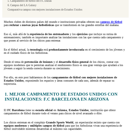
5. Campamento de fútbol del F.C Dallas
6. Campus del LA Galaxy
Comparativa campus con mejores instalaciones de Estados Unidos
Muchos clubes de distintos países del mundo e instituciones privadas ofrecen sus
campus de fútbol
para
reclutar
a
nuevas joyas futbolísticas
que se transformen en las grandes estrellas del mañana.
Eso sí, más allá de la
experiencia de los entrenadores
y los
ejercicios
que incluye su rutina de
entrenamiento; también es importante analizar las instalaciones con las que cuenta cada campamento y
que ponen al servicio de los chicos para entrenar.
En el fútbol actual, la
tecnología
está
profundamente involucrada
en el crecimiento de los jóvenes y
en el cuidado físico de los futbolistas.
Desde el tema de
prevención de lesiones
y el
desarrollo físico general
de los chicos, contar con
equipos modernos que te permitan analizar el rendimiento físico es una gran ventaja que ayudará a los
jóvenes a seguir la senda correcta durante su crecimiento.
Por ello, en este post hablaremos de los
campamentos de fútbol con mejores instalaciones de
Estados Unidos
, exponiendo los espacios y áreas comunes de cada uno, además de repasar su
trayectoria.
1. MEJOR CAMPAMENTO DE ESTADOS UNIDOS CON
INSTALACIONES: F.C BARCELONA EN ARIZONA
El
FC Barcelona
tiene su
escuela oficial
en
Arizona
,
Estados Unidos
; institución que ofrece
campamentos de fútbol durante todo el verano para chicos de nivel avanzado o élite.
Los chicos entrenan en el complejo
Grande Sports World
, un espectacular recinto que cuenta con
equipos modernos
y
múltiples campos de fútbol
para que los futbolistas vivan una experiencia de
fútbol inolvidable mientras desarrollan al máximo sus capacidades.