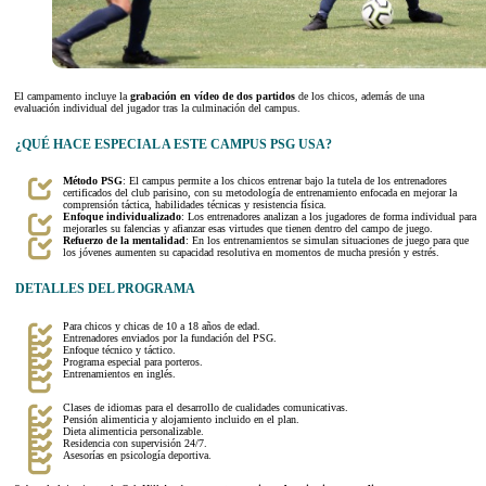
El campamento incluye la
grabación en vídeo de dos partidos
de los chicos, además de una
evaluación individual del jugador tras la culminación del campus.
¿QUÉ HACE ESPECIAL A ESTE CAMPUS PSG USA?
Método PSG
: El campus permite a los chicos entrenar bajo la tutela de los entrenadores
certificados del club parisino, con su metodología de entrenamiento enfocada en mejorar la
comprensión táctica, habilidades técnicas y resistencia física.
Enfoque individualizado
: Los entrenadores analizan a los jugadores de forma individual para
mejorarles su falencias y afianzar esas virtudes que tienen dentro del campo de juego.
Refuerzo de la mentalidad
: En los entrenamientos se simulan situaciones de juego para que
los jóvenes aumenten su capacidad resolutiva en momentos de mucha presión y estrés.
DETALLES DEL PROGRAMA
Para chicos y chicas de 10 a 18 años de edad.
Entrenadores enviados por la fundación del PSG.
Enfoque técnico y táctico.
Programa especial para porteros.
Entrenamientos en inglés.
Clases de idiomas para el desarrollo de cualidades comunicativas.
Pensión alimenticia y alojamiento incluido en el plan.
Dieta alimenticia personalizable.
Residencia con supervisión 24/7.
Asesorías en psicología deportiva.