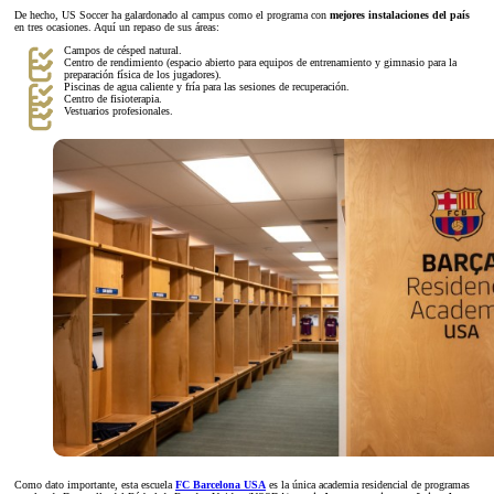
De hecho, US Soccer ha galardonado al campus como el programa con
mejores instalaciones del país
en tres ocasiones. Aquí un repaso de sus áreas:
Campos de césped natural.
Centro de rendimiento (espacio abierto para equipos de entrenamiento y gimnasio para la
preparación física de los jugadores).
Piscinas de agua caliente y fría para las sesiones de recuperación.
Centro de fisioterapia.
Vestuarios profesionales.
Como dato importante, esta escuela
FC Barcelona USA
es la única academia residencial de programas