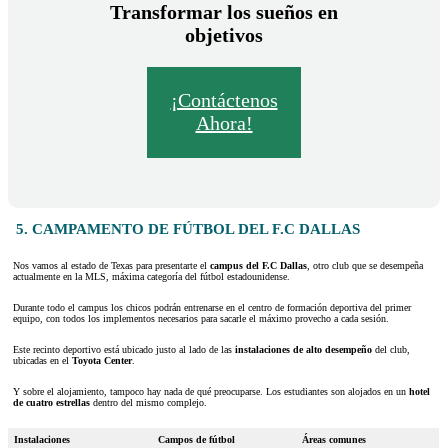
Transformar los sueños en
objetivos
¡Contáctenos
Ahora!
5. CAMPAMENTO DE FÚTBOL DEL F.C DALLAS
Nos vamos al estado de Texas para presentarte el
campus del F.C Dallas
, otro club que se desempeña
actualmente en la MLS, máxima categoría del fútbol estadounidense.
Durante todo el campus los chicos podrán entrenarse en el centro de formación deportiva del primer
equipo, con todos los implementos necesarios para sacarle el máximo provecho a cada sesión.
Este recinto deportivo está ubicado justo al lado de las
instalaciones de alto desempeño
del club,
ubicadas en el
Toyota Center
.
Y sobre el alojamiento, tampoco hay nada de qué preocuparse. Los estudiantes son alojados en un
hotel
de cuatro estrellas
dentro del mismo complejo.
Instalaciones
Campos de fútbol
Áreas comunes