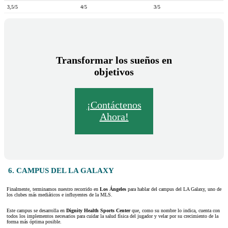
3,5/5
4/5
3/5
Transformar los sueños en
objetivos
¡Contáctenos
Ahora!
6. CAMPUS DEL LA GALAXY
Finalmente, terminamos nuestro recorrido en
Los Ángeles
para hablar del campus del LA Galaxy, uno de
los clubes más mediáticos e influyentes de la MLS.
Este campus se desarrolla en
Dignity Health Sports Center
que, como su nombre lo indica, cuenta con
todos los implementos necesarios para cuidar la salud física del jugador y velar por su crecimiento de la
forma más óptima posible.