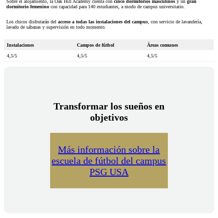
Sobre el alojamiento, la Oak Hill Academy cuenta con
cinco dormitorios masculinos
y un
gran
dormitorio femenino
con capacidad para 140 estudiantes, a modo de campus universitario.
Los chicos disfrutarán del
acceso a todas las instalaciones del campus
, con servicio de lavandería,
lavado de sábanas y supervisión en todo momento.
Instalaciones
Campos de fútbol
Áreas comunes
4,5/5
4,5/5
4,5/5
Transformar los sueños en
objetivos
Más información sobre la
escuela de fútbol del campus
PSG USA