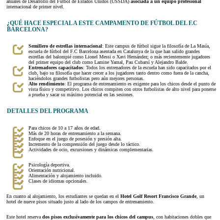
anuales de Desarrollo del Fútbol de Estados Unidos (USSDA)
asociada a un equipo profesional
internacional de primer nivel.
¿QUÉ HACE ESPECIAL A ESTE CAMPAMENTO DE FÚTBOL DEL F.C
BARCELONA?
Semillero de estrellas internacional
: Este campus de fútbol sigue la filosofía de La Masía,
escuela de fútbol del F.C Barcelona asentada en Catalunya de la que han salido grandes
estrellas del balompié como Lionel Messi o Xavi Hernández; o más recientemente jugadores
del primer equipo del club como Lamine Yamal, Pau Cubarsí y Alejandro Balde.
Entrenadores capacitados
: Todos los entrenadores de la escuela han sido capacitados por el
club, bajo su filosofía que hacer crecer a los jugadores tanto dentro como fuera de la cancha,
haciéndolos grandes futbolistas pero aún mejores personas.
Alto rendimiento
: El programa de entrenamiento es exigente para los chicos desde el punto de
vista físico y competitivo. Los chicos compiten con otros futbolistas de alto nivel para ponerse
a prueba y sacar su máximo potencial en las sesiones.
DETALLES DEL PROGRAMA
Para chicos de 10 a 17 años de edad.
Más de 20 horas de entrenamiento a la semana.
Enfoque en el juego de posesión y presión alta.
Incremento de la comprensión del juego desde lo táctico.
Actividades de ocio, excursiones y dinámicas complementarias.
Psicología deportiva.
Orientación nutricional.
Alimentación y alojamiento incluido.
Clases de idiomas opcionales.
En cuanto al alojamiento, los estudiantes se quedan en el
Hotel Golf Resort Francisco Grande
, un
hotel de nueve pisos situado justo al lado de los campos de entrenamiento.
Este hotel reserva
dos pisos exclusivamente para los chicos del campus
, con habitaciones dobles que