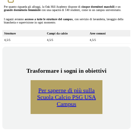
Per quanto riguarda gli alloggi, la Oak Hill Academy dispone di
cinque dormitori maschili
e un
grande dormitorio femminile
con una capacità di 140 studenti, come in un campus universitario.
I ragazzi avranno
accesso a tutte le strutture del campus
, con servizio di lavanderia, lavaggio della
biancheria e supervisione in ogni momento.
Strutture
Campi da calcio
Aree comuni
4,5/5
4,5/5
4,5/5
Trasformare i sogni in obiettivi
Per saperne di più sulla
Scuola Calcio PSG USA
Campus