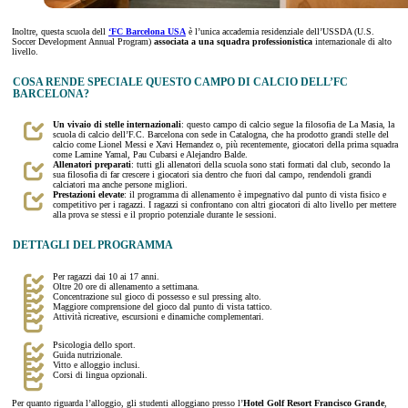
Inoltre, questa scuola dell
‘FC Barcelona USA
è l’unica accademia residenziale dell’USSDA (U.S.
Soccer Development Annual Program)
associata a una squadra professionistica
internazionale di alto
livello.
COSA RENDE SPECIALE QUESTO CAMPO DI CALCIO DELL’FC
BARCELONA?
Un vivaio di stelle internazionali
: questo campo di calcio segue la filosofia de La Masia, la
scuola di calcio dell’F.C. Barcelona con sede in Catalogna, che ha prodotto grandi stelle del
calcio come Lionel Messi e Xavi Hernandez o, più recentemente, giocatori della prima squadra
come Lamine Yamal, Pau Cubarsi e Alejandro Balde.
Allenatori preparati
: tutti gli allenatori della scuola sono stati formati dal club, secondo la
sua filosofia di far crescere i giocatori sia dentro che fuori dal campo, rendendoli grandi
calciatori ma anche persone migliori.
Prestazioni elevate
: il programma di allenamento è impegnativo dal punto di vista fisico e
competitivo per i ragazzi. I ragazzi si confrontano con altri giocatori di alto livello per mettere
alla prova se stessi e il proprio potenziale durante le sessioni.
DETTAGLI DEL PROGRAMMA
Per ragazzi dai 10 ai 17 anni.
Oltre 20 ore di allenamento a settimana.
Concentrazione sul gioco di possesso e sul pressing alto.
Maggiore comprensione del gioco dal punto di vista tattico.
Attività ricreative, escursioni e dinamiche complementari.
Psicologia dello sport.
Guida nutrizionale.
Vitto e alloggio inclusi.
Corsi di lingua opzionali.
Per quanto riguarda l’alloggio, gli studenti alloggiano presso l’
Hotel Golf Resort Francisco Grande
,