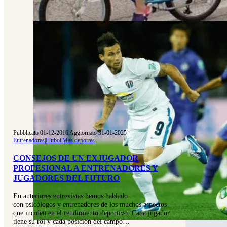
Pubblicato 01-12-2016
|
Aggiornato 31-01-2025
Entrenadores
|
Fútbol
|
Mas deportes
CONSEJOS DE UN EXJUGADOR
PROFESIONAL A ENTRENADORES Y
JUGADORES DEL FUTURO
En anteriores entrevistas hemos hablado
con psicólogos y entrenadores de los muchos aspectos
que inciden en el rendimiento deportivo. Cada jugador
tiene su rol y cada posición del campo…