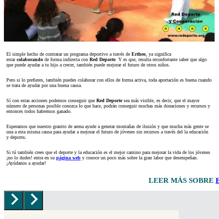
El simple hecho de contratar un programa deportivo a través de
Ertheo
, ya significa
estar
colaborando
de forma indirecta con
Red Deporte
. Y es que, resulta reconfortante saber que algo
que puede ayudar a tu hijo a crecer, también puede mejorar el futuro de otros niños.
Pero si lo prefieres, también puedes colaborar con ellos de forma activa, toda aportación es buena cuando
se trata de ayudar por una buena causa.
Sí con estas acciones podemos conseguir que
Red Deporte
sea más visible, es decir, que el mayor
número de personas posible conozca lo que hace, podrán conseguir muchas más donaciones y recursos y
entonces todos habremos ganado.
Esperamos que nuestro granito de arena ayude a generar montañas de ilusión y que mucha más gente se
una a esta misma causa para ayudar a mejorar el futuro de jóvenes sin recursos a través del la educación
y deporte
.
Si tú también crees que el deporte y la educación es el mejor camino para mejorar la vida de los jóvenes
¡no lo dudes! entra en su
página web
y conoce un poco más sobre la gran labor que desempeñan.
¡Ayúdanos a ayudar!
LEER MÁS SOBRE