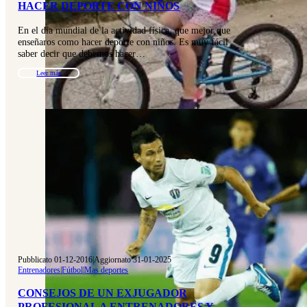
HACER DEPORTE CON NIÑOS
En el día mundial de la actividad física, que mejor que
enseñaros como hacer deporte con niños. Es muy fácil
saber decir que debemos hacer…
Leer más
Pubblicato 01-12-2016
|
Aggiornato 31-01-2025
Entrenadores
|
Fútbol
|
Mas deportes
CONSEJOS DE UN EXJUGADOR
PROFESIONAL A ENTRENADORES Y