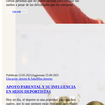
ciertas personas que no ponen excusas para cumplir sus
sueños a pesar de las dificultades que les interpone…
Leer más
Pubblicato 13-05-2021
|
Aggiornato 25-09-2023
Educación, deporte & Salud
|
Mas deportes
APOYO PARENTAL Y SU INFLUENCIA
EN HIJOS DEPORTISTAS
Hoy en día, el deporte es una prioridad para muchos
padres, por lo que siempre están buscando actividades