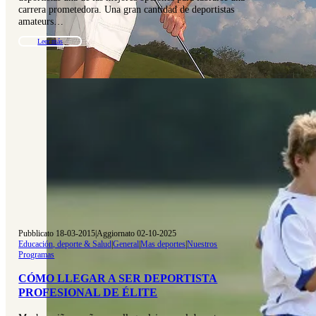
carrera prometedora. Una gran cantidad de deportistas
amateurs…
Leer más
Pubblicato 18-03-2015
|
Aggiornato 02-10-2025
Educación, deporte & Salud
|
General
|
Mas deportes
|
Nuestros
Programas
CÓMO LLEGAR A SER DEPORTISTA
PROFESIONAL DE ÉLITE