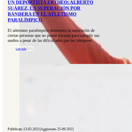
UN DEPORTISTA ERTHEO: ALBERTO
SUÁREZ, LA SUPERACIÓN POR
BANDERA EN EL ATLETISMO
PARALÍMPICO
El atletismo paralímpico demuestra la superación de
ciertas personas que no ponen excusas para cumplir sus
sueños a pesar de las dificultades que les interpone…
Leer más
Pubblicato 13-05-2021
|
Aggiornato 25-09-2023