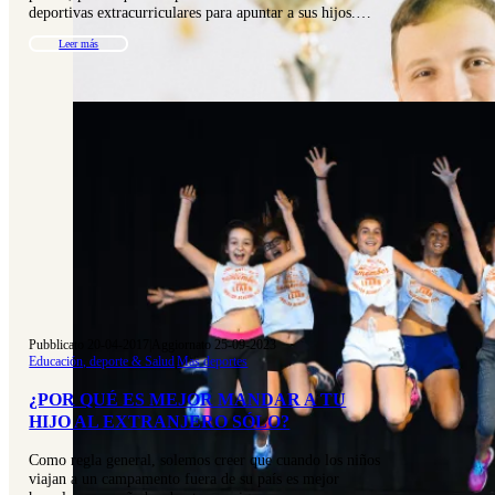
deportivas extracurriculares para apuntar a sus hijos.…
Leer más
Pubblicato 20-04-2017
|
Aggiornato 25-09-2023
Educación, deporte & Salud
|
Mas deportes
¿POR QUÉ ES MEJOR MANDAR A TU
HIJO AL EXTRANJERO SÓLO?
Como regla general, solemos creer que cuando los niños
viajan a un campamento fuera de su país es mejor