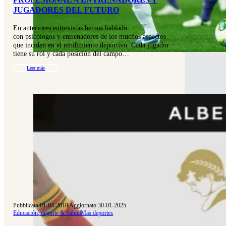
JUGADORES DEL FUTURO
En anteriores entrevistas hemos hablado
con psicólogos y entrenadores de los muchos aspectos
que inciden en el rendimiento deportivo. Cada jugador
tiene su rol y cada posición del campo…
Leer más
Pubblicato 01-04-2018
|
Aggiornato 30-01-2025
Educación, deporte & Salud
|
Mas deportes