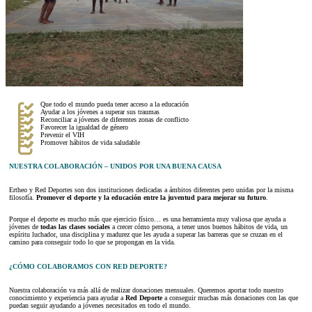
Que todo el mundo pueda tener acceso a la educación
Ayudar a los jóvenes a superar sus traumas
Reconciliar a jóvenes de diferentes zonas de conflicto
Favorecer la igualdad de género
Prevenir el VIH
Promover hábitos de vida saludable
NUESTRA COLABORACIÓN – UNIDOS POR UNA BUENA CAUSA
Ertheo y Red Deportes son dos instituciones dedicadas a ámbitos diferentes pero unidas por la misma
filosofía.
Promover el deporte y la educación entre la juventud para mejorar su futuro
.
Porque el deporte es mucho más que ejercicio físico… es una herramienta muy valiosa que ayuda a
jóvenes de
todas las clases sociales
a crecer cómo persona, a tener unos buenos hábitos de vida, un
espíritu luchador, una disciplina y madurez que les ayuda a superar las barreras que se cruzan en el
camino para conseguir todo lo que se propongan en la vida.
¿CÓMO COLABORAMOS CON RED DEPORTE?
Nuestra colaboración va más allá de realizar donaciones mensuales. Queremos aportar todo nuestro
conocimiento y experiencia para ayudar a
Red Deporte
a conseguir muchas más donaciones con las que
puedan seguir ayudando a jóvenes necesitados en todo el mundo.