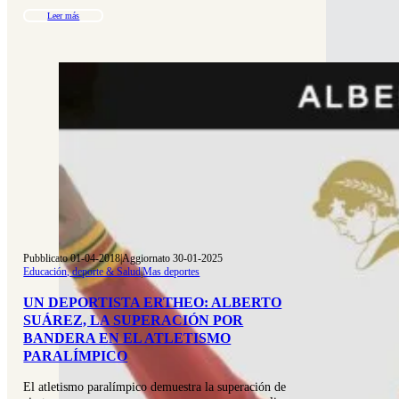
Leer más
Pubblicato 01-04-2018
|
Aggiornato 30-01-2025
Educación, deporte & Salud
|
Mas deportes
UN DEPORTISTA ERTHEO: ALBERTO
SUÁREZ, LA SUPERACIÓN POR
BANDERA EN EL ATLETISMO
PARALÍMPICO
El atletismo paralímpico demuestra la superación de