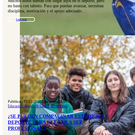
Muchos niños sueñan con llegar lejos en el deporte, pero
no basta con talento. Para que puedan avanzar, necesitan
disciplina, motivación y el apoyo adecuado.…
Leer más
Pubblicato 15-12-2016
|
Aggiornato 05-08-2025
Educación, deporte & Salud
|
Mas deportes
¿SE PUEDEN COMPAGINAR ESTUDIOS Y
DEPORTE PARA LLEGAR A SER
PROFESIONAL?