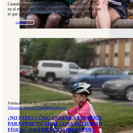
Cuando los niños comienzan seriamente a involucrarse
en el mundo del fútbol, surge siempre un problema con
el que los padres no suelen lidiar fácilmente,…
Leer más
Pubblicato 05-04-2017
|
Aggiornato 05-02-2025
Educación, deporte & Salud
|
Mas deportes
¿NO SABES CÓMO ANIMAR A TUS HIJOS
PARA PRACTICAR ALGUNA ACTIVIDAD
FÍSICA? AQUÍ TIENES 10 IDEAS PARA