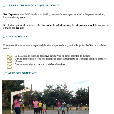
¿QUÉ ES RED DEPORTE Y A QUÉ SE DEDICA?
Red Deporte
es una
ONG
fundada en 1999 y que actualmente opera en más de 20 países de África,
Latinoamérica y Asia.
Su objetivo principal es favorecer la
educación
,
la
salud básica
y la
integración social
de los jóvenes
a través del
deporte
.
¿COMO LO HACEN?
Ellos creen firmemente en la capacidad del deporte para educar y unir a la gente. Realizan actividades
cómo:
La dotación de espacios deportivo-educativos en zonas carentes de medios
Cursos para formar a técnicos deportivos como herramienta de liderazgo positivo entre los
jóvenes
Campeonatos deportivos y actividades educativas
¿CUÁL ES SUS OBJETIVO?