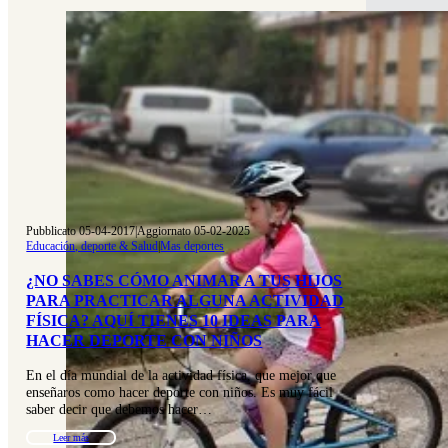
Pubblicato 05-04-2017
|
Aggiornato 05-02-2025
Educación, deporte & Salud
|
Mas deportes
¿NO SABES CÓMO ANIMAR A TUS HIJOS
PARA PRACTICAR ALGUNA ACTIVIDAD
FÍSICA? AQUÍ TIENES 10 IDEAS PARA
HACER DEPORTE CON NIÑOS
En el día mundial de la actividad física, que mejor que
enseñaros como hacer deporte con niños. Es muy fácil
saber decir que debemos hacer…
Leer más