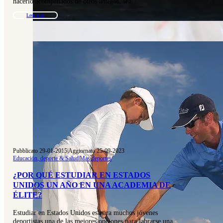
hacerlo acompañados de otros amigos, sea…
Leer más
Pubblicato 29-01-2015
|
Aggiornato 25-09-2023
Educación, deporte & Salud
|
Mas deportes
¿POR QUÉ ESTUDIAR EN ESTADOS
UNIDOS UN AÑO EN UNA ACADEMIA DE
ÉLITE?
Estudiar en Estados Unidos es para muchos jóvenes
deportistas una de las mejores opciones para labrarse una