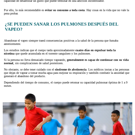
capacidad de desarrollar un gusto que puede terminar en una adicción incontrolable.
Por ello, lo más recomendable es
evitar su consumo a toda costa
. Hay cosas en la vida que no vale la
pena probar.
¿SE PUEDEN SANAR LOS PULMONES DESPUÉS DEL
VAPEO?
Abandonar el vapeo siempre traerá consecuencias positivas a la salud de la persona que fumaba
anteriormente.
Los estudios indican que el cuerpo tarda aproximadamente
cuatro días en expulsar toda la
nicotina
que quede acumulada en el torrente sanguíneo y los pulmones.
Si la persona no lleva demasiado tiempo vapeando,
generalmente es capaz de continuar con su vida
normal
, sin complicaciones de salud posteriores.
No obstante, se debe tener cuidado con el
síndrome de abstinencia
. Los médicos instan a las personas
que dejan de vapear a tomar mucha agua para mejorar su respiración y también combatir la ansiedad que
generará el abandono del producto.
Dependiendo del tiempo de consumo, el cuerpo puede retomar su capacidad pulmonar óptima de 1 a 9
meses.