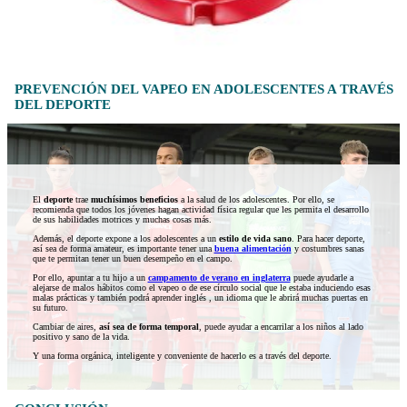
PREVENCIÓN DEL VAPEO EN ADOLESCENTES A TRAVÉS
DEL DEPORTE
El
deporte
trae
muchísimos beneficios
a la salud de los adolescentes. Por ello, se
recomienda que todos los jóvenes hagan actividad física regular que les permita el desarrollo
de sus habilidades motrices y muchas cosas más.
Además, el deporte expone a los adolescentes a un
estilo de vida sano
. Para hacer deporte,
así sea de forma amateur, es importante tener una
buena alimentación
y costumbres sanas
que te permitan tener un buen desempeño en el campo.
Por ello, apuntar a tu hijo a un
campamento de verano en inglaterra
puede ayudarle a
alejarse de malos hábitos como el vapeo o de ese círculo social que le estaba induciendo esas
malas prácticas y también podrá aprender inglés , un idioma que le abrirá muchas puertas en
su futuro.
Cambiar de aires,
así sea de forma temporal
, puede ayudar a encarrilar a los niños al lado
positivo y sano de la vida.
Y una forma orgánica, inteligente y conveniente de hacerlo es a través del deporte.