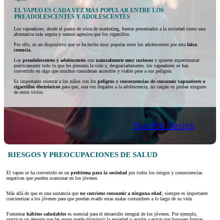
EL VAPEO ES CADA VEZ MÁS POPULAR ENTRE LOS
PREADOLESCENTES Y ADOLESCENTES
Los vapeadores, desde el punto de vista de marketing, fueron presentados a la sociedad como una
alternativa más segura y menos agresiva que los cigarrillos.
Por ello, es un dispositivo que se ha hecho muy popular entre los adolescentes por esta
falsa
creencia
.
Los
preadolescentes y adolescentes
son
naturalmente muy curiosos
y quieren experimentar
prácticamente todo lo que les presenta la vida y, desgraciadamente, los vapeadores se han
convertido en algo que muchos consideran accesible y viable pese a sus peligros.
Es importante orientar a los niños con los
peligros y consecuencias de consumir vapeadores o
cigarrillos electrónicos
para que, una vez llegados a la adolescencia, no caigan en probar ninguno
de estos vicios.
FreePik Design
RIESGOS Y PREOCUPACIONES DE SALUD
El vapeo se ha convertido en un
problema para la sociedad
por todos los riesgos y consecuencias
negativas que pueden ocasionar en los jóvenes.
Más allá de que es una sustancia que
no conviene consumir a ninguna edad
; siempre es importante
concientizar a los jóvenes para que puedan evadir estas malas costumbres a lo largo de su vida.
Fomentar
hábitos saludables
es esencial para el desarrollo integral de los jóvenes. Por ejemplo,
practicar un deporte que les guste puede disminuir la ansiedad y ayudar a evitar que busquen formas