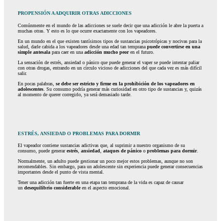
PROPENSIÓN A ADQUIRIR OTRAS ADICCIONES
Comúnmente en el mundo de las adicciones se suele decir que una adicción le abre la puerta a
muchas otras. Y esto es lo que ocurre exactamente con los vapeadores.
En un mundo en el que existen tantísimos tipos de sustancias psicotrópicas y nocivas para la
salud, darle cabida a los vapeadores desde una edad tan temprana
puede convertirse en una
simple antesala
para caer en una
adicción mucho peor
en el futuro.
La sensación de estrés, ansiedad o pánico que puede generar el vaper se puede intentar paliar
con otras drogas, entrando en un círculo vicioso de adicciones del que cada vez es más difícil
salir.
En pocas palabras,
se debe ser estricto y firme en la prohibición de los vapeadores en
adolescentes
. Su consumo podría generar más curiosidad en otro tipo de sustancias y, quizás
al momento de querer corregirlo, ya será demasiado tarde.
ESTRÉS, ANSIEDAD O PROBLEMAS PARA DORMIR
El vapeador contiene sustancias adictivas que, al suprimir a nuestro organismo de su
consumo, puede generar
estrés
,
ansiedad
,
ataques de pánico
o
problemas para dormir
.
Normalmente, un adulto puede gestionar un poco mejor estos problemas, aunque no son
recomendables. Sin embargo, para un adolescente sin experiencia puede generar consecuencias
importantes desde el punto de vista mental.
Tener una adicción tan fuerte en una etapa tan temprana de la vida es capaz de causar
un
desequilibrio considerable
en el aspecto emocional.