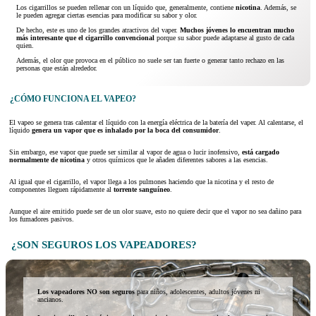
Los cigarrillos se pueden rellenar con un líquido que, generalmente, contiene
nicotina
. Además, se
le pueden agregar ciertas esencias para modificar su sabor y olor.
De hecho, este es uno de los grandes atractivos del vaper.
Muchos jóvenes lo encuentran mucho
más interesante que el cigarrillo convencional
porque su sabor puede adaptarse al gusto de cada
quien.
Además, el olor que provoca en el público no suele ser tan fuerte o generar tanto rechazo en las
personas que están alrededor.
¿CÓMO FUNCIONA EL VAPEO?
El vapeo se genera tras calentar el líquido con la energía eléctrica de la batería del vaper. Al calentarse, el
líquido
genera un vapor que es inhalado por la boca del consumidor
.
Sin embargo, ese vapor que puede ser similar al vapor de agua o lucir inofensivo,
está cargado
normalmente de nicotina
y otros químicos que le añaden diferentes sabores a las esencias.
Al igual que el cigarrillo, el vapor llega a los pulmones haciendo que la nicotina y el resto de
componentes lleguen rápidamente al
torrente sanguíneo
.
Aunque el aire emitido puede ser de un olor suave, esto no quiere decir que el vapor no sea dañino para
los fumadores pasivos.
¿SON SEGUROS LOS VAPEADORES?
Los vapeadores NO son seguros
para niños, adolescentes, adultos jóvenes ni
ancianos.