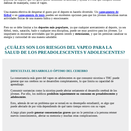
dañinas de manejarla, como el vapeo.
Una manera efectiva de despertar el gusto por el deporte es hacerlo divertido. Un
campamento de
fútbol
o un
campamento de tenis
pueden ser excelentes opciones para que los jóvenes descubran nuevas
actividades físicas de una manera lúdica y emocionante.
Pero no se debe limitar a los
deportes más populares
, ya que cualquier acercamiento al deporte, ya sea
fútbol, tenis, natación, baile o cualquier otra disciplina, puede ser muy positivo para los jóvenes. Lo
importante es encontrar actividades que les generen interés y
entusiasmo
, y que les permitan canalizar su
energía y curiosidad de una manera saludable.
¿CUÁLES SON LOS RIESGOS DEL VAPEO PARA LA
SALUD DE LOS PREADOLESCENTES Y ADOLESCENTES?
DIFICULTA EL DESARROLLO ÓPTIMO DEL CEREBRO
La consecuencia más grave del vapeo en adolescentes es que consumir nicotina o THC puede
generar que sus cerebros no se desarrollen completamente, lo que limita su capacidad de
aprendizaje.
Consumir sustancias como la nicotina puede afectar seriamente el desarrollo cerebral de los
jóvenes. Por ello, los médicos
prohíben tajantemente su consumo en preadolescentes y
adolescentes
.
Esto, además de ser un problema que se notará en su desempeño estudiantil, es algo que
puede afectarle de por vida dependiendo de qué tanto tiempo estuvo con su vaper.
A largo plazo puede
generar consecuencias graves
que no le permitan a la persona retener
nuevos conocimientos, afectar su memoria y muchas otras complicaciones.