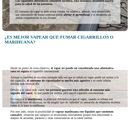
Los cigarrillos electrónicos contienen nicotina, una sustancia altamente nociva
para la salud de las personas.
El consumo de vaper se debe evitar a todas las edades y, además, está demostrado
que consumirlo de forma continua puede
afectar el aprendizaje
y el desarrollo de
ciertas competencias en los jóvenes.
¿ES MEJOR VAPEAR QUE FUMAR CIGARRILLOS O
MARIHUANA?
Desde un punto de vista objetivo,
el vaper no puede ser considerado una alternativa
sana ni segura
al cigarrillo convencional.
Aunque la cantidad de nicotina inhalada cada vez que se inhala en vaper puede ser menor a la
del cigarrillo,
el consumo de vaporizador es mucho más agresivo
y se suele inhalar
muchas más veces al día.
Debido a su sabor más suave,
las personas generan una adicción al consumo más
seguido del vaper
, lo que puede ser incluso peor que el cigarrillo convencional.
En cuanto a la
marihuana
, la principal diferencia es que el vaper, cuando se rellena con
líquido en base de nicotina, no da ningún tipo de ‘subidón’ ni sensación de relajación extrema
como si lo hace la marihuana.
Por otro lado, existe la posibilidad de
vapear marihuana con líquidos que contienen
cannabis
; situación que tampoco se recomienda clínicamente porque está relacionado a
ataques de ansiedad, paranoia y otras consecuencias en la salud mental.