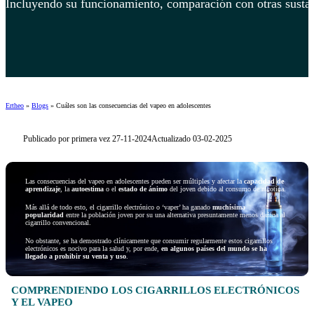
Incluyendo su funcionamiento, comparación con otras sustanc
Ertheo
»
Blogs
»
Cuáles son las consecuencias del vapeo en adolescentes
Publicado por primera vez 27-11-2024
Actualizado 03-02-2025
Las consecuencias del vapeo en adolescentes pueden ser múltiples y afectar la
capacidad de
aprendizaje
, la
autoestima
o el
estado de ánimo
del joven debido al consumo de nicotina.
Más allá de todo esto, el cigarrillo electrónico o ‘vaper’ ha ganado
muchísima
popularidad
entre la población joven por su una alternativa presuntamente menos dañina al
cigarrillo convencional.
No obstante, se ha demostrado clínicamente que consumir regularmente estos cigarrillos
electrónicos es nocivo para la salud y, por ende,
en algunos países del mundo se ha
llegado a prohibir su venta y uso
.
COMPRENDIENDO LOS CIGARRILLOS ELECTRÓNICOS
Y EL VAPEO