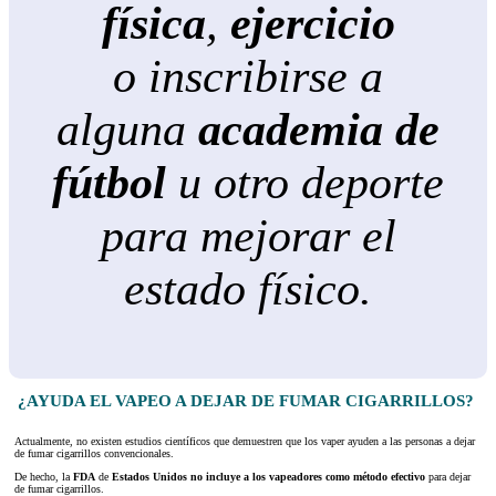
física
,
ejercicio
o inscribirse a
alguna
academia de
fútbol
u otro deporte
para mejorar el
estado físico.
¿AYUDA EL VAPEO A DEJAR DE FUMAR CIGARRILLOS?
Actualmente, no existen estudios científicos que demuestren que los vaper ayuden a las personas a dejar
de fumar cigarrillos convencionales.
De hecho, la
FDA
de
Estados Unidos no incluye a los vapeadores como método efectivo
para dejar
de fumar cigarrillos.