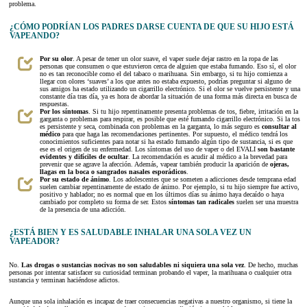
problema.
¿CÓMO PODRÍAN LOS PADRES DARSE CUENTA DE QUE SU HIJO ESTÁ
VAPEANDO?
Por su olor
. A pesar de tener un olor suave, el vaper suele dejar rastro en la ropa de las
personas que consumen o que estuvieron cerca de alguien que estaba fumando. Eso sí, el olor
no es tan reconocible como el del tabaco o marihuana. Sin embargo, si tu hijo comienza a
llegar con olores ‘suaves’ a los que antes no estaba expuesto, podrías preguntar si alguno de
sus amigos ha estado utilizando un cigarrillo electrónico. Si el olor se vuelve persistente y una
constante día tras día, ya es hora de abordar la situación de una forma más directa en busca de
respuestas.
Por los síntomas
. Si tu hijo repentinamente presenta problemas de tos, fiebre, irritación en la
garganta o problemas para respirar, es posible que esté fumando cigarrillo electrónico. Si la tos
es persistente y seca, combinada con problemas en la garganta, lo más seguro es
consultar al
médico
para que haga las recomendaciones pertinentes. Por supuesto, el médico tendrá los
conocimientos suficientes para notar si ha estado fumando algún tipo de sustancia, si es que
ese es el origen de su enfermedad. Los síntomas del uso de vaper o del EVALI
son bastante
evidentes y difíciles de ocultar
. La recomendación es acudir al médico a la brevedad para
prevenir que se agrave la afección. Además, vapear también producir la aparición de
ojeras,
llagas en la boca o sangrados nasales esporádicos
.
Por su estado de ánimo
. Los adolescentes que se someten a adicciones desde temprana edad
suelen cambiar repentinamente de estado de ánimo. Por ejemplo, si tu hijo siempre fue activo,
positivo y hablador; no es normal que en los últimos días su ánimo haya decaído o haya
cambiado por completo su forma de ser. Estos
síntomas tan radicales
suelen ser una muestra
de la presencia de una adicción.
¿ESTÁ BIEN Y ES SALUDABLE INHALAR UNA SOLA VEZ UN
VAPEADOR?
No.
Las drogas o sustancias nocivas no son saludables ni siquiera una sola vez
. De hecho, muchas
personas por intentar satisfacer su curiosidad terminan probando el vaper, la marihuana o cualquier otra
sustancia y terminan haciéndose adictos.
Aunque una sola inhalación es incapaz de traer consecuencias negativas a nuestro organismo, si tiene la