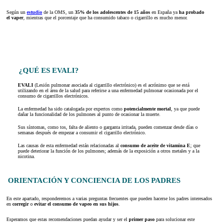
Según un
estudio
de la OMS, un
35% de los adolescentes de 15 años
en España ya
ha probado
el vaper
, mientras que el porcentaje que ha consumido tabaco o cigarrillo es mucho menor.
¿QUÉ ES EVALI?
EVALI
(Lesión pulmonar asociada al cigarrillo electrónico) es el acrónimo que se está
utilizando en el área de la salud para referirse a una enfermedad pulmonar ocasionada por el
consumo de cigarrillos electrónicos.
La enfermedad ha sido catalogada por expertos como
potencialmente mortal
, ya que puede
dañar la funcionalidad de los pulmones al punto de ocasionar la muerte.
Sus síntomas, como tos, falta de aliento o garganta irritada, pueden comenzar desde días o
semanas después de empezar a consumir el cigarrillo electrónico.
Las causas de esta enfermedad están relacionadas al
consumo de aceite de vitamina E
; que
puede deteriorar la función de los pulmones; además de la exposición a otros metales y a la
nicotina.
ORIENTACIÓN Y CONCIENCIA DE LOS PADRES
En este apartado, responderemos a varias preguntas frecuentes que pueden hacerse los padres interesados
en
corregir
o
evitar el consumo de vapeo en sus hijos
.
Esperamos que estas recomendaciones puedan ayudar y ser el
primer paso
para solucionar este