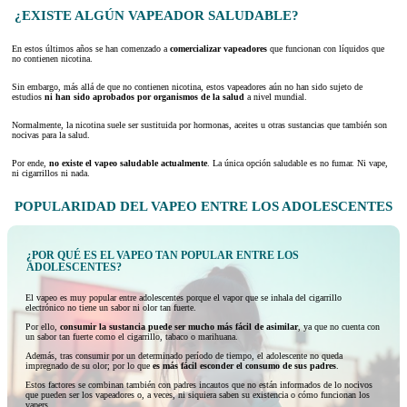
¿EXISTE ALGÚN VAPEADOR SALUDABLE?
En estos últimos años se han comenzado a
comercializar vapeadores
que funcionan con líquidos que
no contienen nicotina.
Sin embargo, más allá de que no contienen nicotina, estos vapeadores aún no han sido sujeto de
estudios
ni han sido aprobados por organismos de la salud
a nivel mundial.
Normalmente, la nicotina suele ser sustituida por hormonas, aceites u otras sustancias que también son
nocivas para la salud.
Por ende,
no existe el vapeo saludable actualmente
. La única opción saludable es no fumar. Ni vape,
ni cigarrillos ni nada.
POPULARIDAD DEL VAPEO ENTRE LOS ADOLESCENTES
¿POR QUÉ ES EL VAPEO TAN POPULAR ENTRE LOS
ADOLESCENTES?
El vapeo es muy popular entre adolescentes porque el vapor que se inhala del cigarrillo
electrónico no tiene un sabor ni olor tan fuerte.
Por ello,
consumir la sustancia puede ser mucho más fácil de asimilar
, ya que no cuenta con
un sabor tan fuerte como el cigarrillo, tabaco o marihuana.
Además, tras consumir por un determinado período de tiempo, el adolescente no queda
impregnado de su olor; por lo que
es más fácil esconder el consumo de sus padres
.
Estos factores se combinan también con padres incautos que no están informados de lo nocivos
que pueden ser los vapeadores o, a veces, ni siquiera saben su existencia o cómo funcionan los
vapers.