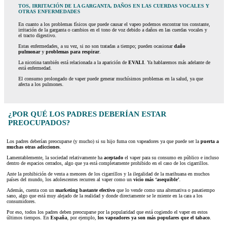
TOS, IRRITACIÓN DE LA GARGANTA, DAÑOS EN LAS CUERDAS VOCALES Y
OTRAS ENFERMEDADES
En cuanto a los problemas físicos que puede causar el vapeo podemos encontrar tos constante,
irritación de la garganta o cambios en el tono de voz debido a daños en las cuerdas vocales y
el tracto digestivo.
Estas enfermedades, a su vez, si no son tratadas a tiempo; pueden ocasionar
daño
pulmonar
y
problemas para respirar
.
La nicotina también está relacionada a la aparición de
EVALI
. Ya hablaremos más adelante de
está enfermedad.
El consumo prolongado de vaper puede generar muchísimos problemas en la salud, ya que
afecta a los pulmones.
¿POR QUÉ LOS PADRES DEBERÍAN ESTAR
PREOCUPADOS?
Los padres deberían preocuparse (y mucho) si su hijo fuma con vapeadores ya que puede ser la
puerta a
muchas otras adicciones
.
Lamentablemente, la sociedad relativamente ha
aceptado
el vaper para su consumo en público e incluso
dentro de espacios cerrados, algo que ya está completamente prohibido en el caso de los cigarrillos.
Ante la prohibición de venta a menores de los cigarrillos y la ilegalidad de la marihuana en muchos
países del mundo, los adolescentes recurren al vaper como un
vicio más ‘asequible’
.
Además, cuenta con un
marketing bastante efectivo
que lo vende como una alternativa o pasatiempo
sano, algo que está muy alejado de la realidad y donde directamente se le miente en la cara a los
consumidores.
Por eso, todos los padres deben preocuparse por la popularidad que está cogiendo el vaper en estos
últimos tiempos. En
España
, por ejemplo,
los vapeadores ya son más populares que el tabaco
.