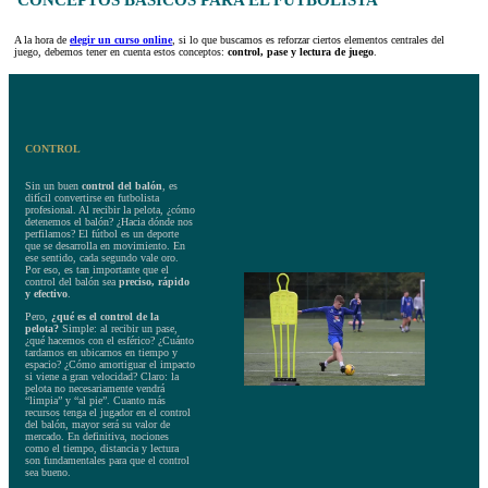
A la hora de
elegir un curso online
, si lo que buscamos es reforzar ciertos elementos centrales del
juego, debemos tener en cuenta estos conceptos:
control, pase y lectura de juego
.
CONTROL
Sin un buen
control del balón
, es
difícil convertirse en futbolista
profesional. Al recibir la pelota, ¿cómo
detenemos el balón? ¿Hacia dónde nos
perfilamos? El fútbol es un deporte
que se desarrolla en movimiento. En
ese sentido, cada segundo vale oro.
Por eso, es tan importante que el
control del balón sea
preciso, rápido
y efectivo
.
Pero,
¿qué es el control de la
pelota?
Simple: al recibir un pase,
¿qué hacemos con el esférico? ¿Cuánto
tardamos en ubicarnos en tiempo y
espacio? ¿Cómo amortiguar el impacto
si viene a gran velocidad? Claro: la
pelota no necesariamente vendrá
“limpia” y “al pie”. Cuanto más
recursos tenga el jugador en el control
del balón, mayor será su valor de
mercado. En definitiva, nociones
como el tiempo, distancia y lectura
son fundamentales para que el control
sea bueno.