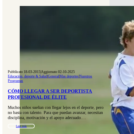
Pubblicato 18-03-2015
|
Aggiornato 02-10-2025
Educación, deporte & Salud
|
General
|
Mas deportes
|
Nuestros
Programas
CÓMO LLEGAR A SER DEPORTISTA
PROFESIONAL DE ÉLITE
Muchos niños sueñan con llegar lejos en el deporte, pero
no basta con talento. Para que puedan avanzar, necesitan
disciplina, motivación y el apoyo adecuado.…
Leer más