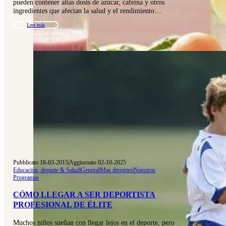
pueden contener altas dosis de azúcar, cafeína y otros
ingredientes que afectan la salud y el rendimiento…
Leer más
Pubblicato 18-03-2015
|
Aggiornato 02-10-2025
Educación, deporte & Salud
|
General
|
Mas deportes
|
Nuestros
Programas
CÓMO LLEGAR A SER DEPORTISTA
PROFESIONAL DE ÉLITE
Muchos niños sueñan con llegar lejos en el deporte, pero