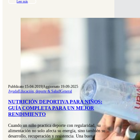
Leer más
Pubblicato 15-04-2019
|
Aggiornato 19-09-2025
Ayuda
|
Educación, deporte & Salud
|
General
NUTRICIÓN DEPORTIVA PARA NIÑOS:
GUÍA COMPLETA PARA UN MEJOR
RENDIMIENTO
Cuando un niño practica deporte con regularidad, su
alimentación no solo afecta su energía, sino también su
desarrollo, recuperación y resistencia. Una buena