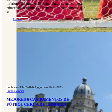
inferiores del mundo. El Reino Unido cuenta con gran
número de academias y campamentos para porteros que
se…
Leer más
Pubblicato 13-02-2026
|
Aggiornato 16-12-2025
Fútbol
|
General
MEJORES 6 CAMPAMENTOS DE
FÚTBOL CERCA DE LONDRES