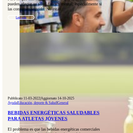
pueden afectar su salud física y mental, especialmente si
las consumen seguido. No están…
Leer más
Pubblicato 11-03-2022
|
Aggiornato 14-10-2025
Ayuda
|
Educación, deporte & Salud
|
General
BEBIDAS ENERGÉTICAS SALUDABLES
PARA ATLETAS JÓVENES
El problema es que las bebidas energéticas comerciales