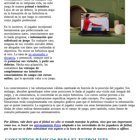
actividad en su temprana vida, un niño
juega de manera
primal e intuitiva
.
Lejos de ser un defecto, la primera etapa
en la formación de un futbolista es
esencial en lo que luego se convertirá
como jugador profesional.
En lo sucesivo, el jugador incorporará
herramientas que perfeccionarán sus
movimientos natos; conocimientos que
lo harán progresar; e
información que
sofisticará su juego
. En cualquier caso,
ninguna de sus virtudes iniciales deben
ser ahogadas con datos que confundan al
deportista. No existe un futbolista igual
al otro. La tarea de
un entrenador a
distancia
, o presencial, siempre será la
de
potenciar sus virtudes, y pulir sus
defectos
. Hecha esta aclaración, les
contaremos
las ventajas de
complementar sus intuitivos
conocimientos de campo con cursos
online
, que le aportarán valor a su juego.
Los conocimientos y las informaciones válidas cambiarán en función de la posición del jugador. Sin
embargo, absorber aprendizajes sobre otras posiciones le darán al jugador una visión más integral del
juego, y en consecuencia, lo convertirán en un mejor futbolista. Los cursos online proveen a los
jugadores de videos con explicaciones específicas respecto de cada concepto. Por supuesto, las
filmaciones están complementadas con ejemplos gráficos para que el futbolista visualice la información
que se quiere transmitir. La sugerencia es que el jugador cuente con estas herramientas para cuando tenga
dudas de cómo realizar determinadas acciones en el campo de juego, pero también, como fuente de
consulta permanente para sus entrenamientos.
Por último, vale decir que el fútbol no sólo se tratade manejar la pelota, sino que tan importante
como eso, es hacer un
entrenamiento físico
adaptado a las necesidades de los jugadores de fútbol,
por lo que no se debe subestimar este aspecto a la hora de entrenar de manera online u offline.
CONCEPTOS BÁSICOS PARA EL FUTBOLISTA