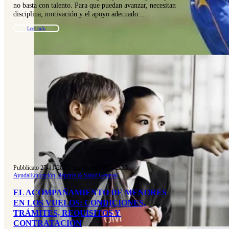
no basta con talento. Para que puedan avanzar, necesitan
disciplina, motivación y el apoyo adecuado.…
Leer más
Pubblicato 27-11-2015
|
Aggiornato 02-10-2025
Ayuda
|
Educación, deporte & Salud
|
General
EL ACOMPAÑAMIENTO DE MENORES
EN LOS VUELOS: CONDICIONES,
TRÁMITES, REQUISITOS Y
CONTRATACIÓN