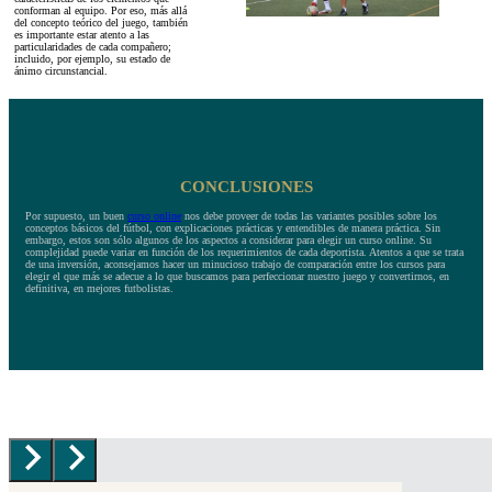
conforman al equipo. Por eso, más allá
del concepto teórico del juego, también
es importante estar atento a las
particularidades de cada compañero;
incluido, por ejemplo, su estado de
ánimo circunstancial.
CONCLUSIONES
Por supuesto, un buen
curso online
nos debe proveer de todas las variantes posibles sobre los
conceptos básicos del fútbol, con explicaciones prácticas y entendibles de manera práctica. Sin
embargo, estos son sólo algunos de los aspectos a considerar para elegir un curso online. Su
complejidad puede variar en función de los requerimientos de cada deportista. Atentos a que se trata
de una inversión, aconsejamos hacer un minucioso trabajo de comparación entre los cursos para
elegir el que más se adecue a lo que buscamos para perfeccionar nuestro juego y convertirnos, en
definitiva, en mejores futbolistas.