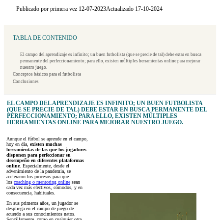
Publicado por primera vez 12-07-2023
Actualizado 17-10-2024
TABLA DE CONTENIDO
El campo del aprendizaje es infinito; un buen futbolista (que se precie de tal) debe estar en busca
permanente del perfeccionamiento; para ello, existen múltiples herramientas online para mejorar
nuestro juego.
Conceptos básicos para el futbolista
Conclusiones
EL CAMPO DEL APRENDIZAJE ES INFINITO; UN BUEN FUTBOLISTA
(QUE SE PRECIE DE TAL) DEBE ESTAR EN BUSCA PERMANENTE DEL
PERFECCIONAMIENTO; PARA ELLO, EXISTEN MÚLTIPLES
HERRAMIENTAS ONLINE PARA MEJORAR NUESTRO JUEGO.
Aunque el fútbol se aprende en el campo,
hoy en día,
existen muchas
herramientas de las que los jugadores
disponen para perfeccionar su
desempeño en diferentes plataformas
online
. Especialmente, desde el
advenimiento de la pandemia, se
aceleraron los procesos para que
los
coaching o mentoring online
sean
cada vez más efectivos, cómodos, y en
consecuencia, habituales.
En sus primeros años, un jugador se
despliega en el campo de juego de
acuerdo a sus conocimientos natos.
Sencillamente, como en cualquier otra