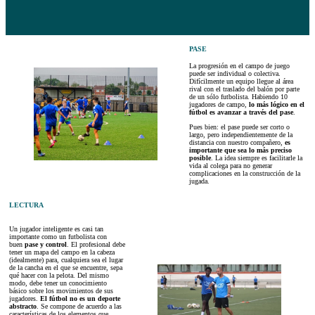
PASE
La progresión en el campo de juego
puede ser individual o colectiva.
Difícilmente un equipo llegue al área
rival con el traslado del balón por parte
de un sólo futbolista. Habiendo 10
jugadores de campo,
lo más lógico en el
fútbol es avanzar a través del pase
.
Pues bien: el pase puede ser corto o
largo, pero independientemente de la
distancia con nuestro compañero,
es
importante que sea lo más preciso
posible
. La idea siempre es facilitarle la
vida al colega para no generar
complicaciones en la construcción de la
jugada.
LECTURA
Un jugador inteligente es casi tan
importante como un futbolista con
buen
pase y control
. El profesional debe
tener un mapa del campo en la cabeza
(idealmente) para, cualquiera sea el lugar
de la cancha en el que se encuentre, sepa
qué hacer con la pelota. Del mismo
modo, debe tener un conocimiento
básico sobre los movimientos de sus
jugadores.
El fútbol no es un deporte
abstracto
. Se compone de acuerdo a las
características de los elementos que