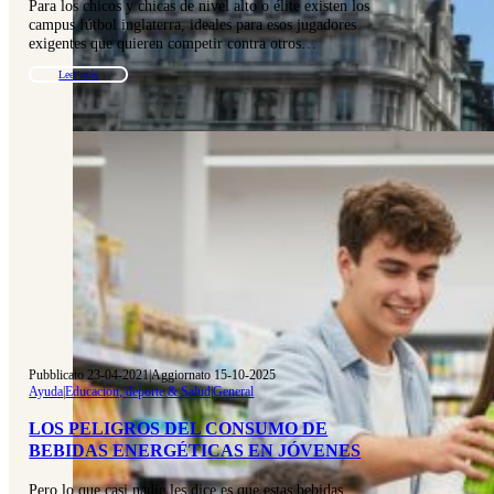
Para los chicos y chicas de nivel alto o élite existen los
campus fútbol inglaterra, ideales para esos jugadores
exigentes que quieren competir contra otros…
Leer más
Pubblicato 23-04-2021
|
Aggiornato 15-10-2025
Ayuda
|
Educación, deporte & Salud
|
General
LOS PELIGROS DEL CONSUMO DE
BEBIDAS ENERGÉTICAS EN JÓVENES
Pero lo que casi nadie les dice es que estas bebidas