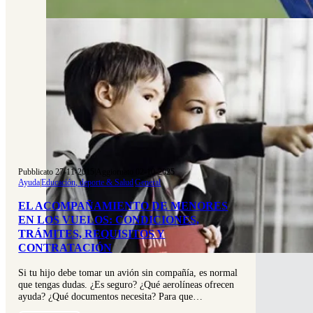
Pubblicato 27-11-2015
|
Aggiornato 02-10-2025
Ayuda
|
Educación, deporte & Salud
|
General
EL ACOMPAÑAMIENTO DE MENORES
EN LOS VUELOS: CONDICIONES,
TRÁMITES, REQUISITOS Y
CONTRATACIÓN
Si tu hijo debe tomar un avión sin compañía, es normal
que tengas dudas. ¿Es seguro? ¿Qué aerolíneas ofrecen
ayuda? ¿Qué documentos necesita? Para que…