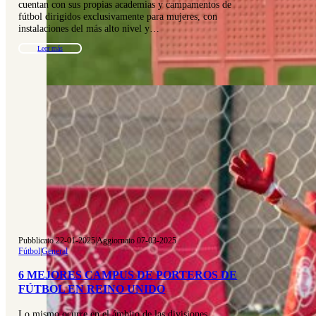
cuentan con sus propias academias y campamentos de
fútbol dirigidos exclusivamente para mujeres, con
instalaciones del más alto nivel y…
Leer más
Pubblicato 22-01-2025
|
Aggiornato 07-03-2025
Fútbol
|
General
6 MEJORES CAMPUS DE PORTEROS DE
FÚTBOL EN REINO UNIDO
Lo mismo ocurre en el ámbito de las divisiones