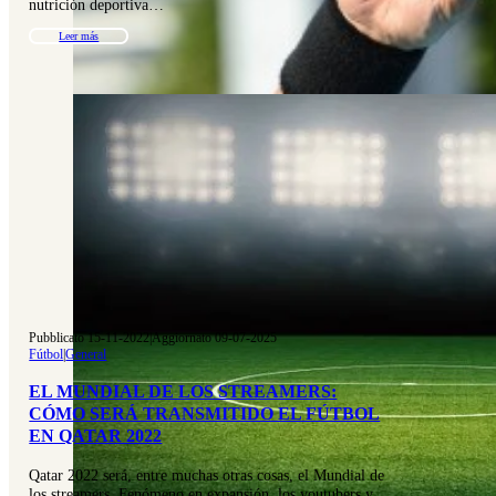
nutrición deportiva…
Leer más
Pubblicato 15-11-2022
|
Aggiornato 09-07-2025
Fútbol
|
General
EL MUNDIAL DE LOS STREAMERS:
CÓMO SERÁ TRANSMITIDO EL FÚTBOL
EN QATAR 2022
Qatar 2022 será, entre muchas otras cosas, el Mundial de
los streamers. Fenómeno en expansión, los youtubers y