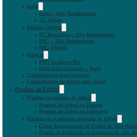
Italia
Italia – Alto Rendimiento
AC Milan
Estados Unidos
FC Barcelona – Alto Rendimiento
PSG – Alto Rendimiento
IMG Florida
Francia
PSG Academy Pro
París Saint Germain – París
Campamentos para porteros
Campamentos de fútbol para chicas
Pruebas de Fútbol
Pruebas en equipos de fútbol
Pruebas de fútbol en España
Pruebas de fútbol en Inglaterra
Pruebas en academias privadas de fútbol
Clinic Internacional de Fútbol de Alto Ren
Prueba de Fútbol de la Academia de Alto R