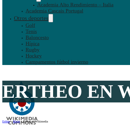
Academia Alto Rendimiento – Italia
Academia Cascais Portugal
Otros deportes
Golf
Tenis
Baloncesto
Hípica
Rugby
Hockey
Campamentos fútbol invierno
ERTHEO EN 
Ertheo
»
Blogs
»
Ertheo en Wikimedia