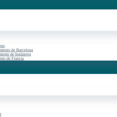
nto
miento de Barcelona
iento de Inglaterra
ento de Francia
d