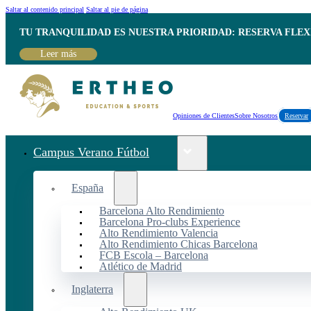
Saltar al contenido principal
Saltar al pie de página
TU TRANQUILIDAD ES NUESTRA PRIORIDAD: RESERVA FLEX
Leer más
Opiniones de Clientes
Sobre Nosotros
Reservar
Campus Verano Fútbol
España
Barcelona Alto Rendimiento
Barcelona Pro-clubs Experience
Alto Rendimiento Valencia
Alto Rendimiento Chicas Barcelona
FCB Escola – Barcelona
Atlético de Madrid
Inglaterra