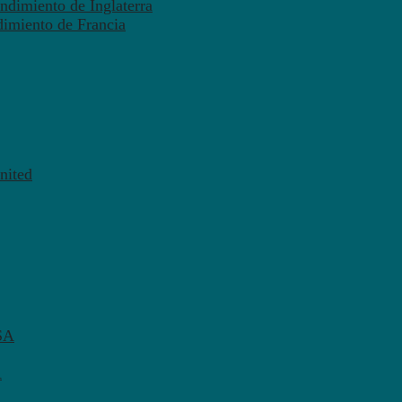
ndimiento de Inglaterra
dimiento de Francia
nited
SA
A