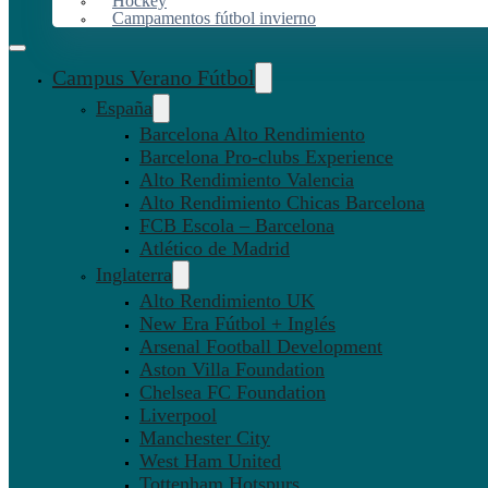
Hockey
Campamentos fútbol invierno
Campus Verano Fútbol
España
Barcelona Alto Rendimiento
Barcelona Pro-clubs Experience
Alto Rendimiento Valencia
Alto Rendimiento Chicas Barcelona
FCB Escola – Barcelona
Atlético de Madrid
Inglaterra
Alto Rendimiento UK
New Era Fútbol + Inglés
Arsenal Football Development
Aston Villa Foundation
Chelsea FC Foundation
Liverpool
Manchester City
West Ham United
Tottenham Hotspurs