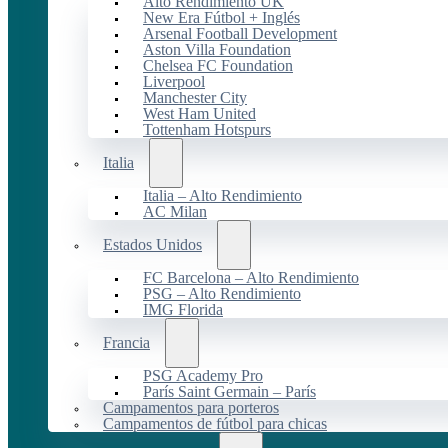
Alto Rendimiento UK
New Era Fútbol + Inglés
Arsenal Football Development
Aston Villa Foundation
Chelsea FC Foundation
Liverpool
Manchester City
West Ham United
Tottenham Hotspurs
Italia
Italia – Alto Rendimiento
AC Milan
Estados Unidos
FC Barcelona – Alto Rendimiento
PSG – Alto Rendimiento
IMG Florida
Francia
PSG Academy Pro
París Saint Germain – París
Campamentos para porteros
Campamentos de fútbol para chicas