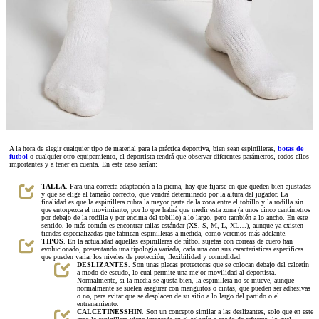
A la hora de elegir cualquier tipo de material para la práctica deportiva, bien sean espinilleras,
botas de
futbol
o cualquier otro equipamiento, el deportista tendrá que observar diferentes parámetros, todos ellos
importantes y a tener en cuenta. En este caso serían:
TALLA
. Para una correcta adaptación a la pierna, hay que fijarse en que queden bien ajustadas
y que se elige el tamaño correcto, que vendrá determinado por la altura del jugador. La
finalidad es que la espinillera cubra la mayor parte de la zona entre el tobillo y la rodilla sin
que entorpezca el movimiento, por lo que habrá que medir esta zona (a unos cinco centímetros
por debajo de la rodilla y por encima del tobillo) a lo largo, pero también a lo ancho. En este
sentido, lo más común es encontrar tallas estándar (XS, S, M, L, XL…), aunque ya existen
tiendas especializadas que fabrican espinilleras a medida, como veremos más adelante.
TIPOS
. En la actualidad aquellas espinilleras de fútbol sujetas con correas de cuero han
evolucionado, presentando una tipología variada, cada una con sus características específicas
que pueden variar los niveles de protección, flexibilidad y comodidad:
DESLIZANTES
. Son unas placas protectoras que se colocan debajo del calcetín
a modo de escudo, lo cual permite una mejor movilidad al deportista.
Normalmente, si la media se ajusta bien, la espinillera no se mueve, aunque
normalmente se suelen asegurar con manguitos o cintas, que pueden ser adhesivas
o no, para evitar que se desplacen de su sitio a lo largo del partido o el
entrenamiento.
CALCETINES
SHIN
. Son un concepto similar a las deslizantes, solo que en este