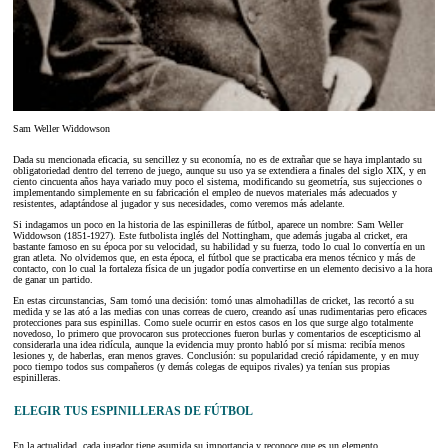
Sam Weller Widdowson
Dada su mencionada eficacia, su sencillez y su economía, no es de extrañar que se haya implantado su
obligatoriedad dentro del terreno de juego, aunque su uso ya se extendiera a finales del siglo XIX, y en
ciento cincuenta años haya variado muy poco el sistema, modificando su geometría, sus sujecciones o
implementando simplemente en su fabricación el empleo de nuevos materiales más adecuados y
resistentes, adaptándose al jugador y sus necesidades, como veremos más adelante.
Si indagamos un poco en la historia de las espinilleras de fútbol, aparece un nombre: Sam Weller
Widdowson (1851-1927). Este futbolista inglés del Nottingham, que además jugaba al cricket, era
bastante famoso en su época por su velocidad, su habilidad y su fuerza, todo lo cual lo convertía en un
gran atleta. No olvidemos que, en esta época, el fútbol que se practicaba era menos técnico y más de
contacto, con lo cual la fortaleza física de un jugador podía convertirse en un elemento decisivo a la hora
de ganar un partido.
En estas circunstancias, Sam tomó una decisión: tomó unas almohadillas de cricket, las recortó a su
medida y se las ató a las medias con unas correas de cuero, creando así unas rudimentarias pero eficaces
protecciones para sus espinillas. Como suele ocurrir en estos casos en los que surge algo totalmente
novedoso, lo primero que provocaron sus protecciones fueron burlas y comentarios de escepticismo al
considerarla una idea ridícula, aunque la evidencia muy pronto habló por sí misma: recibía menos
lesiones y, de haberlas, eran menos graves. Conclusión: su popularidad creció rápidamente, y en muy
poco tiempo todos sus compañeros (y demás colegas de equipos rivales) ya tenían sus propias
espinilleras.
ELEGIR TUS ESPINILLERAS DE FÚTBOL
En la actualidad, cada jugador tiene asumida su importancia y reconoce que es un elemento