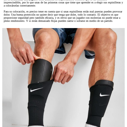
imprescindible, por lo que unas de las primeras cosas que tiene que aprender es a elegir sus espinilleras y
a colocárselas correctamente.
Para su colocación, es preciso tener en cuenta que si unas espinilleras están mal puestas pueden provocar
dolor. Una buena protección no quiere decir que tenga que doler, todo lo contario. El objetivo es que
proporcione seguridad pero también eficacia, y es obvio que un jugador con molestias no puede estar a
pleno rendimiento. Y si están demasiado flojas pueden caerse o soltarse en medio de un partido.