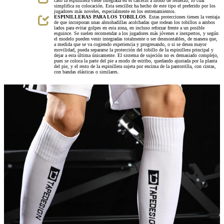
caso la espinillera viene integrada en el calcetín a modo de refuerzo, lo cual
simplifica su colocación. Esta sencillez ha hecho de este tipo el preferido por los
jugadores más noveles, especialmente en los entrenamientos.
ESPINILLERAS PARA LOS TOBILLOS
. Estas protecciones tienen la ventaja
de que incorporan unas almohadillas acolchadas que rodean los tobillos a ambos
lados para evitar golpes en esta zona, en incluso reforzar frente a un posible
esguince. Se suelen recomendar a los jugadores más jóvenes e inexpertos, y según
el modelo pueden venir integradas totalmente o ser desmontables, de manera que,
a medida que se va cogiendo experiencia y progresando, o si se desea mayor
movilidad, pueda separarse la protección del tobillo de la espinillera principal y
dejar a esta última únicamente. El sistema de sujeción no es demasiado complejo,
pues se coloca la parte del pie a modo de estribo, quedando ajustada por la planta
del pie, y el resto de la espinillera sujeta por encima de la pantorrilla, con cintas,
con bandas elásticas o similares.