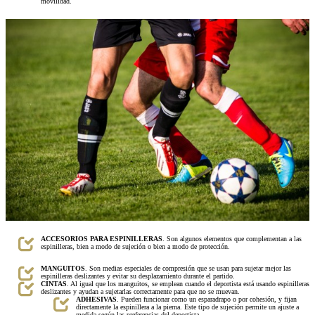
movilidad.
ACCESORIOS PARA ESPINILLERAS
. Son algunos elementos que complementan a las
espinilleras, bien a modo de sujeción o bien a modo de protección.
MANGUITOS
. Son medias especiales de compresión que se usan para sujetar mejor las
espinilleras deslizantes y evitar su desplazamiento durante el partido.
CINTAS
. Al igual que los manguitos, se emplean cuando el deportista está usando espinilleras
deslizantes y ayudan a sujetarlas correctamente para que no se muevan.
ADHESIVAS
. Pueden funcionar como un esparadrapo o por cohesión, y fijan
directamente la espinillera a la pierna. Este tipo de sujeción permite un ajuste a
medida según las preferencias del deportista.