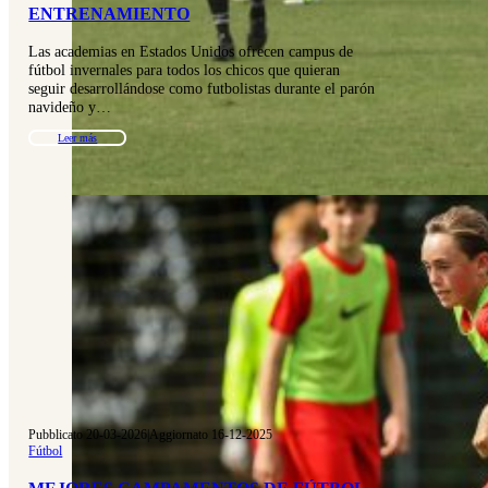
ENTRENAMIENTO
Las academias en Estados Unidos ofrecen campus de
fútbol invernales para todos los chicos que quieran
seguir desarrollándose como futbolistas durante el parón
navideño y…
Leer más
Pubblicato 20-03-2026
|
Aggiornato 16-12-2025
Fútbol