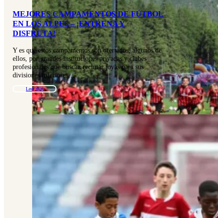
MEJORES CAMPAMENTOS DE FÚTBOL
EN LOS ALPES – ¡ENTRENA Y
DISFRUTA!
Y es que estos campamentos son ofertados, algunos de
ellos, por grandes instituciones privadas y clubes
profesionales que buscan reclutar joyas para sus
divisiones inferiores…
Leer más