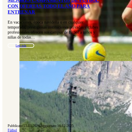
MEJORES CAMPAMENTOS DE FÚTBOL
CON OFERTAS TODO EL AÑO PARA
ENTRENAR
En vacaciones, época navideña o en cualquier
temporada; prestigiosas instituciones privadas y clubes
profesionales ofrecen sus campus de fútbol a niños y
niñas de todas…
Leer más
Pubblicato 13-03-2026
|
Aggiornato 16-12-2025
Fútbol