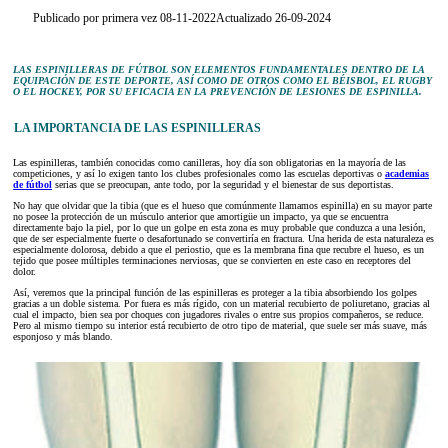
Publicado por primera vez 08-11-2022
Actualizado 26-09-2024
LAS
ESPINILLERAS DE FÚTBOL
SON ELEMENTOS FUNDAMENTALES DENTRO DE LA
EQUIPACIÓN DE ESTE DEPORTE, ASÍ COMO DE OTROS COMO EL BÉISBOL, EL RUGBY
O EL HOCKEY, POR SU EFICACIA EN LA
PREVENCIÓN DE LESIONES
DE ESPINILLA.
LA IMPORTANCIA DE LAS ESPINILLERAS
Las espinilleras, también conocidas como canilleras, hoy día son obligatorias en la mayoría de las
competiciones, y así lo exigen tanto los clubes profesionales como las escuelas deportivas o
academias
de fútbol
serias que se preocupan, ante todo, por la seguridad y el bienestar de sus deportistas.
No hay que olvidar que la tibia (que es el hueso que comúnmente llamamos espinilla) en su mayor parte
no posee la protección de un músculo anterior que amortigüe un impacto, ya que se encuentra
directamente bajo la piel, por lo que un golpe en esta zona es muy probable que conduzca a una lesión,
que de ser especialmente fuerte o desafortunado se convertiría en fractura. Una herida de esta naturaleza es
especialmente dolorosa, debido a que el periostio, que es la membrana fina que recubre el hueso, es un
tejido que posee múltiples terminaciones nerviosas, que se convierten en este caso en receptores del
dolor.
Así, veremos que la principal función de las espinilleras es proteger a la tibia absorbiendo los golpes
gracias a un doble sistema. Por fuera es más rígido, con un material recubierto de poliuretano, gracias al
cual el impacto, bien sea por choques con jugadores rivales o entre sus propios compañeros, se reduce.
Pero al mismo tiempo su interior está recubierto de otro tipo de material, que suele ser más suave, más
esponjoso y más blando.