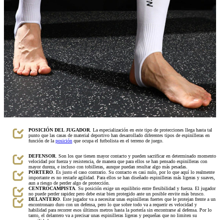
POSICIÓN DEL JUGADOR
. La especialización en este tipo de protecciones llega hasta tal
punto que las casas de material deportivo han desarrollado diferentes tipos de espinilleras en
función de la
posición
que ocupa el futbolista en el terreno de juego.
DEFENSOR
. Son los que tienen mayor contacto y pueden sacrificar en determinado momento
velocidad por fuerza y resistencia, de manera que para ellos se han pensado espinilleras con
mayor dureza, e incluso con tobilleras, aunque puedan resultar algo más pesadas.
PORTERO
. Es justo el caso contrario. Su contacto es casi nulo, por lo que aquí lo realmente
importante es no restarle agilidad. Para ellos se han diseñado espinilleras más ligeras y suaves,
aun a riesgo de perder algo de protección.
CENTROCAMPISTA
. Su posición exige un equilibrio entre flexibilidad y fuerza. El jugador
no puede perder rapidez pero debe estar bien protegido ante un posible envite más brusco.
DELANTERO
. Este jugador va a necesitar unas espinilleras fuertes que le protejan frente a un
encontronazo duro con un defensa, pero lo que sobre todo va a requerir es velocidad y
habilidad para recorrer esos últimos metros hasta la portería sin encontrarse al defensa. Por lo
tanto, el delantero va a precisar unas espinilleras ligeras y pequeñas que no limiten su