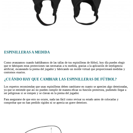
ESPINILLERAS A MEDIDA
Como avanzamos cuando hablábamos de las tallas de tus espinilleras de fútbol, hoy día puedes elegir
que te fabriquen estas protecciones tan necesarias a tu medida, gracias a la aplicación de inteligencia
artificial, escaneando la pierna del jugador y fabricando un molde virtual que proporcionará medidas y
contornos exactos.
¿CUÁNDO HAY QUE CAMBIAR LAS ESPINILLERAS DE FÚTBOL?
Los expertos recomiendan que unas espinilleras deben cambiarse en cuanto se aprecien algo deterioradas,
ya que se entiende que así no pueden cumplir de manera eficaz su función protectora, pudiendo llegar a
ser peligrosas si se rompen y se clavan en la pierna del jugador.
Para asegurarse de que esto no ocurre, nada tan fácil como revisar su estado antes de colocarlas y
comprobar que no han perdido rigidez ni se aprecia un grave deterioro.