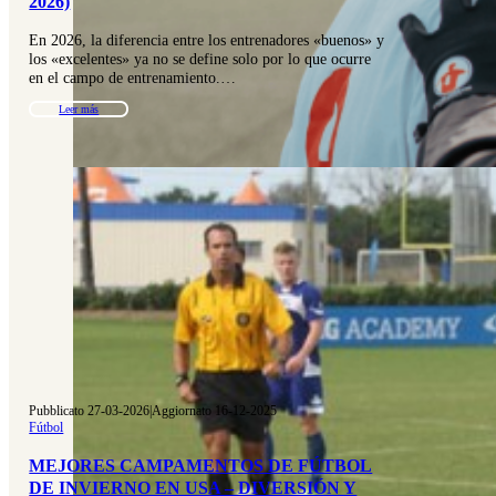
2026)
En 2026, la diferencia entre los entrenadores «buenos» y
los «excelentes» ya no se define solo por lo que ocurre
en el campo de entrenamiento.…
Leer más
Pubblicato 27-03-2026
|
Aggiornato 16-12-2025
Fútbol
MEJORES CAMPAMENTOS DE FÚTBOL
DE INVIERNO EN USA – DIVERSIÓN Y