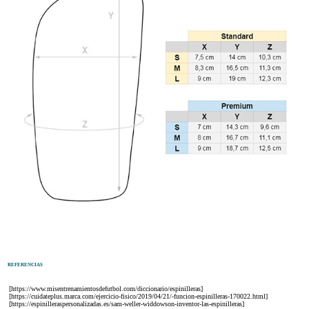
REFERENCIAS
[https://www.misentrenamientosdefutbol.com/diccionario/espinilleras]
[https://cuidateplus.marca.com/ejercicio-fisico/2019/04/21/-funcion-espinilleras-170022.html]
[https://espinilleraspersonalizadas.es/sam-weller-widdowson-inventor-las-espinilleras]