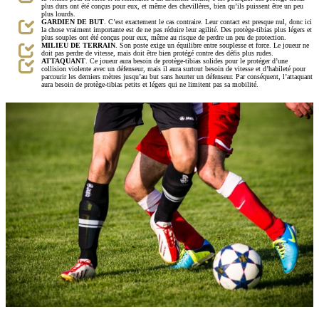
plus durs ont été conçus pour eux, et même des chevillères, bien qu’ils puissent être un peu
plus lourds.
GARDIEN DE BUT
. C’est exactement le cas contraire. Leur contact est presque nul, donc ici
la chose vraiment importante est de ne pas réduire leur agilité. Des protège-tibias plus légers et
plus souples ont été conçus pour eux, même au risque de perdre un peu de protection.
MILIEU DE TERRAIN
. Son poste exige un équilibre entre souplesse et force. Le joueur ne
doit pas perdre de vitesse, mais doit être bien protégé contre des défis plus rudes.
ATTAQUANT
. Ce joueur aura besoin de protège-tibias solides pour le protéger d’une
collision violente avec un défenseur, mais il aura surtout besoin de vitesse et d’habileté pour
parcourir les derniers mètres jusqu’au but sans heurter un défenseur. Par conséquent, l’attaquant
aura besoin de protège-tibias petits et légers qui ne limitent pas sa mobilité.