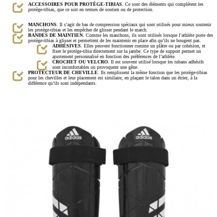
ACCESSOIRES POUR PROTÈGE-TIBIAS
. Ce sont des éléments qui complètent les
protège-tibias, que ce soit en termes de soutien ou de protection.
MANCHONS
. Il s’agit de bas de compression spéciaux qui sont utilisés pour mieux soutenir
les protège-tibias et les empêcher de glisser pendant le match.
BANDES DE MAINTIEN
. Comme les manchons, ils sont utilisés lorsque l’athlète porte des
protège-tibias à glisser et permettent de les maintenir en place afin qu’ils ne bougent pas.
ADHÉSIVES
. Elles peuvent fonctionner comme un plâtre ou par cohésion, et
fixer le protège-tibia directement sur la jambe. Ce type de support permet un
ajustement personnalisé en fonction des préférences de l’athlète.
CROCHET OU VELCRO
. Il est souvent utilisé lorsque les rubans adhésifs
sont inconfortables ou provoquent une gêne.
PROTECTEUR DE CHEVILLE
. Ils remplissent la même fonction que les protège-tibias
pour les chevilles et leur placement est similaire, en plaçant le talon dans un étrier, à la
différence qu’ils sont indépendants.