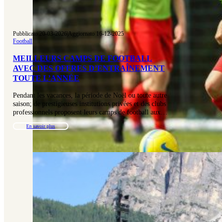
Pubblicato 20-03-2026
|
Aggiornato 16-12-2025
Football
MEILLEURS CAMPS DE FOOTBALL
AVEC DES OFFRES D’ENTRAÎNEMENT
TOUTE L’ANNÉE
Pendant les vacances, la période de Noël ou toute autre
saison; de prestigieuses institutions privées et des clubs
professionnels proposent leurs camps de football aux…
En savoir plus