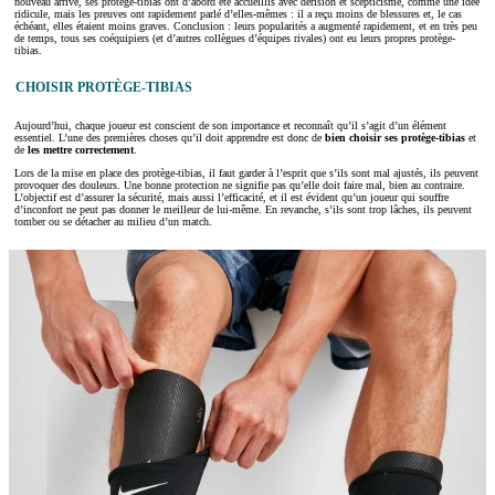
nouveau arrive, ses protège-tibias ont d’abord été accueillis avec dérision et scepticisme, comme une idée
ridicule, mais les preuves ont rapidement parlé d’elles-mêmes : il a reçu moins de blessures et, le cas
échéant, elles étaient moins graves. Conclusion : leurs popularités a augmenté rapidement, et en très peu
de temps, tous ses coéquipiers (et d’autres collègues d’équipes rivales) ont eu leurs propres protège-
tibias.
CHOISIR PROTÈGE-TIBIAS
Aujourd’hui, chaque joueur est conscient de son importance et reconnaît qu’il s’agit d’un élément
essentiel. L’une des premières choses qu’il doit apprendre est donc de
bien choisir ses protège-tibias
et
de
les mettre correctement
.
Lors de la mise en place des protège-tibias, il faut garder à l’esprit que s’ils sont mal ajustés, ils peuvent
provoquer des douleurs. Une bonne protection ne signifie pas qu’elle doit faire mal, bien au contraire.
L’objectif est d’assurer la sécurité, mais aussi l’efficacité, et il est évident qu’un joueur qui souffre
d’inconfort ne peut pas donner le meilleur de lui-même. En revanche, s’ils sont trop lâches, ils peuvent
tomber ou se détacher au milieu d’un match.