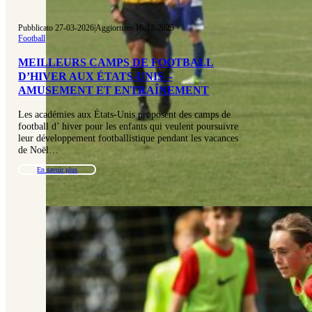
Pubblicato 27-03-2026
|
Aggiornato 16-12-2025
Football
MEILLEURS CAMPS DE FOOTBALL
D’HIVER AUX ÉTATS-UNIS –
AMUSEMENT ET ENTRAÎNEMENT
Les académies aux États-Unis proposent des camps de
football d’ hiver pour les enfants qui veulent poursuivre
leur développement footballistique pendant les vacances
de Noël…
En savoir plus