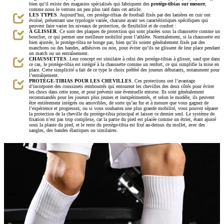
bien qu’il existe des magasins spécialisés qui fabriquent des
protège-tibias sur mesure
,
comme nous le verrons un peu plus tard dans cet article.
LES TYPES
. Aujourd’hui, ces protège-tibias de football fixés par des lanières en cuir ont
évolué, présentant une typologie variée, chacune ayant ses caractéristiques spécifiques qui
peuvent faire varier les niveaux de protection, de flexibilité et de confort :
À GLISSER
. Ce sont des plaques de protection qui sont placées sous la chaussette comme un
bouclier, ce qui permet une meilleure mobilité pour l’athlète. Normalement, si la chaussette est
bien ajustée, le protège-tibia ne bouge pas, bien qu’ils soient généralement fixés par des
manchons ou des bandes, adhésives ou non, pour éviter qu’ils ne glissent de leur place pendant
un match ou un entraînement.
CHAUSSETTES
. Leur concept est similaire à celui des protège-tibias à glisser, sauf que dans
ce cas, le protège-tibia est intégré à la chaussette comme un renfort, ce qui simplifie la mise en
place. Cette simplicité a fait de ce type le choix préféré des joueurs débutants, notamment pour
l’entraînement.
PROTÈGE-TIBIAS POUR LES CHEVILLES
. Ces protections ont l’avantage
d’incorporer des coussinets rembourrés qui entourent les chevilles des deux côtés pour éviter
les chocs dans cette zone, et pour prévenir une éventuelle entorse. Ils sont généralement
recommandés pour les joueurs plus jeunes et inexpérimentés, et selon le modèle, ils peuvent
être entièrement intégrés ou amovibles, de sorte qu’au fur et à mesure que vous gagnez de
l’expérience et progressez, ou si vous souhaitez une plus grande mobilité, vous pouvez séparer
la protection de la cheville du protège-tibia principal et laisser ce dernier seul. Le système de
fixation n’est pas trop complexe, car la partie du pied est placée comme un étrier, étant ajusté
sous la plante du pied, et le reste du protège-tibia est fixé au-dessus du mollet, avec des
sangles, des bandes élastiques ou similaires.