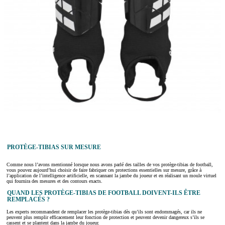
PROTÈGE-TIBIAS SUR MESURE
Comme nous l’avons mentionné lorsque nous avons parlé des tailles de vos protège-tibias de football,
vous pouvez aujourd’hui choisir de faire fabriquer ces protections essentielles sur mesure, grâce à
l’application de l’intelligence artificielle, en scannant la jambe du joueur et en réalisant un moule virtuel
qui fournira des mesures et des contours exacts.
QUAND LES PROTÈGE-TIBIAS DE FOOTBALL DOIVENT-ILS ÊTRE
REMPLACÉS ?
Les experts recommandent de remplacer les protège-tibias dès qu’ils sont endommagés, car ils ne
peuvent plus remplir efficacement leur fonction de protection et peuvent devenir dangereux s’ils se
cassent et se plantent dans la jambe du joueur.