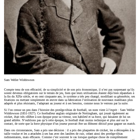
Sam Weller Widdowson
Compte tenu de son efficacité, de sa simplicité et de son prix économique, il n’est pas surprenant qu’ils
soient devenus obligatoires sur le terrain de jeu, bien que leurs utilisations étaient déjà bien répandues à
la fin du XIXe siècle, et en cent cinquante ans, le système a très peu changé, modifiant sa géométrie, ses
fixations ou mettant simplement en œuvre dans sa fabrication l’utilisation de nouveaux matériaux plus
adaptés et plus résistants, l’adaptant au joueur et à ses besoins, comme nous le verrons par la suite.
Si l’on creuse un peu dans l’histoire des protège-tibias de football, un nom vient à l’esprit : Sam Weller
Widdowson (1851-1927). Ce footballeur anglais originaire de Nottingham, qui jouait également au
cricket, était très célèbre à son époque pour sa vitesse, son habileté et sa force, qui faisaient de lui un
grand athlète. N’oublions pas qu’à cette époque, le football était moins technique et plus axé sur le
contact, de sorte que la force physique d’un joueur pouvait être un élément décisif pour gagner un match.
Dans ces circonstances, Sam a pris une décision : il a pris des plaquettes de cricket, les a découpées à la
taille voulue et les a attachées à ses bas avec des lanières de cuir, créant ainsi des protège-tibias
rudimentaires, mais efficaces. Comme c’est souvent le cas lorsque quelque chose de complètement