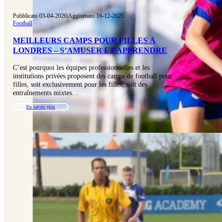
Pubblicato 03-04-2026
|
Aggiornato 16-12-2025
Football
MEILLEURS CAMPS POUR FILLES À
LONDRES – S’AMUSER ET APPRENDRE
C’est pourquoi les équipes professionnelles et les
institutions privées proposent des camps de football pour
filles, soit exclusivement pour les filles, soit des
entraînements mixtes…
En savoir plus