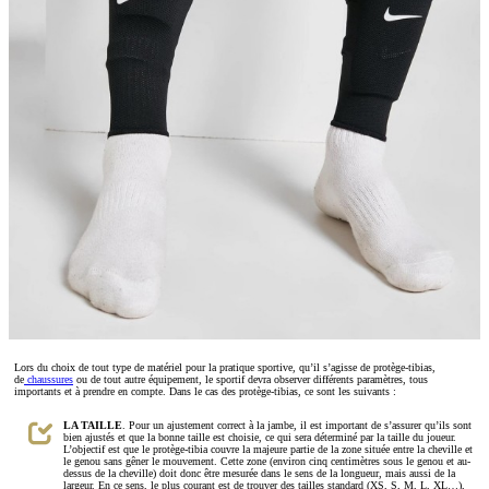
Lors du choix de tout type de matériel pour la pratique sportive, qu’il s’agisse de protège-tibias,
de
chaussures
ou de tout autre équipement, le sportif devra observer différents paramètres, tous
importants et à prendre en compte. Dans le cas des protège-tibias, ce sont les suivants :
LA TAILLE
. Pour un ajustement correct à la jambe, il est important de s’assurer qu’ils sont
bien ajustés et que la bonne taille est choisie, ce qui sera déterminé par la taille du joueur.
L’objectif est que le protège-tibia couvre la majeure partie de la zone située entre la cheville et
le genou sans gêner le mouvement. Cette zone (environ cinq centimètres sous le genou et au-
dessus de la cheville) doit donc être mesurée dans le sens de la longueur, mais aussi de la
largeur. En ce sens, le plus courant est de trouver des tailles standard (XS, S, M, L, XL…),