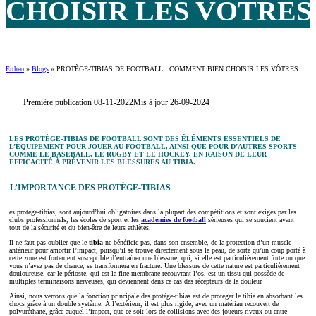
CHOISIR LES VÔTRES 
Ertheo
»
Blogs
»
PROTÈGE-TIBIAS DE FOOTBALL : COMMENT BIEN CHOISIR LES VÔTRES
Première publication 08-11-2022
Mis à jour 26-09-2024
LES PROTÈGE-TIBIAS DE FOOTBALL SONT DES ÉLÉMENTS ESSENTIELS DE
L’ÉQUIPEMENT POUR JOUER AU FOOTBALL, AINSI QUE POUR D’AUTRES SPORTS
COMME LE BASEBALL, LE RUGBY ET LE HOCKEY, EN RAISON DE LEUR
EFFICACITÉ À PRÉVENIR LES BLESSURES AU TIBIA.
L’IMPORTANCE DES PROTÈGE-TIBIAS
es protège-tibias, sont aujourd’hui obligatoires dans la plupart des compétitions et sont exigés par les
clubs professionnels, les écoles de sport et les
académies de football
sérieuses qui se soucient avant
tout de la sécurité et du bien-être de leurs athlètes.
Il ne faut pas oublier que le
tibia
ne bénéficie pas, dans son ensemble, de la protection d’un muscle
antérieur pour amortir l’impact, puisqu’il se trouve directement sous la peau, de sorte qu’un coup porté à
cette zone est fortement susceptible d’entraîner une blessure, qui, si elle est particulièrement forte ou que
vous n’avez pas de chance, se transformera en fracture. Une blessure de cette nature est particulièrement
douloureuse, car le périoste, qui est la fine membrane recouvrant l’os, est un tissu qui possède de
multiples terminaisons nerveuses, qui deviennent dans ce cas des récepteurs de la douleur.
Ainsi, nous verrons que la fonction principale des protège-tibias est de protéger le tibia en absorbant les
chocs grâce à un double système. À l’extérieur, il est plus rigide, avec un matériau recouvert de
polyuréthane, grâce auquel l’impact, que ce soit lors de collisions avec des joueurs rivaux ou entre