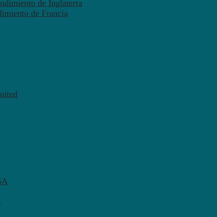
ndimiento de Inglaterra
dimiento de Francia
nited
SA
A