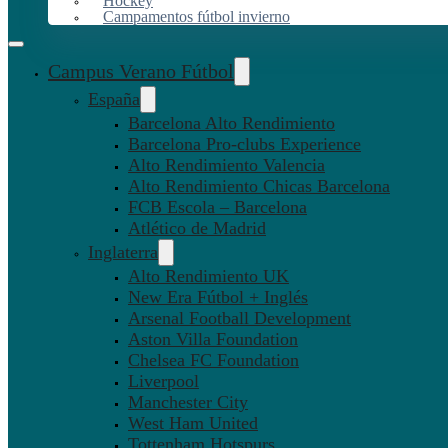
Hockey
Campamentos fútbol invierno
Campus Verano Fútbol
España
Barcelona Alto Rendimiento
Barcelona Pro-clubs Experience
Alto Rendimiento Valencia
Alto Rendimiento Chicas Barcelona
FCB Escola – Barcelona
Atlético de Madrid
Inglaterra
Alto Rendimiento UK
New Era Fútbol + Inglés
Arsenal Football Development
Aston Villa Foundation
Chelsea FC Foundation
Liverpool
Manchester City
West Ham United
Tottenham Hotspurs