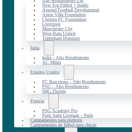
Alto Rendimiento UK
New Era Fútbol + Inglés
Arsenal Football Development
Aston Villa Foundation
Chelsea FC Foundation
Liverpool
Manchester City
West Ham United
Tottenham Hotspurs
Italia
Italia – Alto Rendimiento
AC Milan
Estados Unidos
FC Barcelona – Alto Rendimiento
PSG – Alto Rendimiento
IMG Florida
Francia
PSG Academy Pro
París Saint Germain – París
Campamentos para porteros
Campamentos de fútbol para chicas