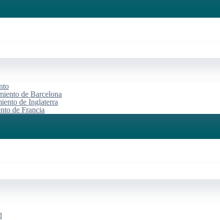
nto
miento de Barcelona
iento de Inglaterra
ento de Francia
d