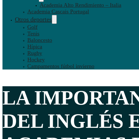
Academia Alto Rendimiento – Italia
Academia Cascais Portugal
Otros deportes
Golf
Tenis
Baloncesto
Hípica
Rugby
Hockey
Campamentos fútbol invierno
LA IMPORTA
DEL INGLÉS 