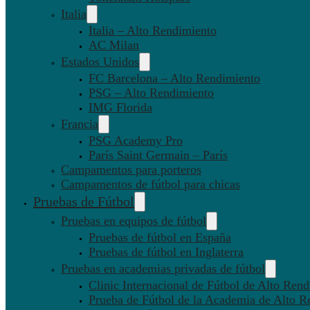
Italia
Italia – Alto Rendimiento
AC Milan
Estados Unidos
FC Barcelona – Alto Rendimiento
PSG – Alto Rendimiento
IMG Florida
Francia
PSG Academy Pro
París Saint Germain – París
Campamentos para porteros
Campamentos de fútbol para chicas
Pruebas de Fútbol
Pruebas en equipos de fútbol
Pruebas de fútbol en España
Pruebas de fútbol en Inglaterra
Pruebas en academias privadas de fútbol
Clinic Internacional de Fútbol de Alto Ren
Prueba de Fútbol de la Academia de Alto R