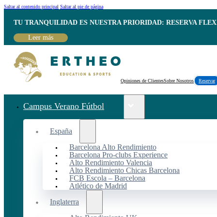
Saltar al contenido principal
Saltar al pie de página
TU TRANQUILIDAD ES NUESTRA PRIORIDAD: RESERVA FLEX
Leer más
Opiniones de Clientes
Sobre Nosotros
Reservar
Campus Verano Fútbol
España
Barcelona Alto Rendimiento
Barcelona Pro-clubs Experience
Alto Rendimiento Valencia
Alto Rendimiento Chicas Barcelona
FCB Escola – Barcelona
Atlético de Madrid
Inglaterra