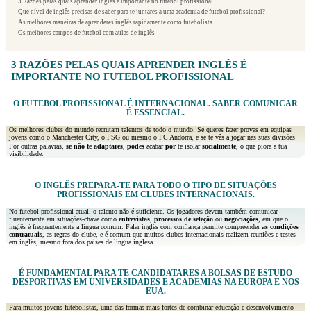
3 Razões pelas quais aprender inglês é importante no futebol profissional
Que nível de inglês precisas de saber para te juntares a uma academia de futebol profissional?
As melhores maneiras de aprenderes inglês rapidamente como futebolista
Os melhores campos de futebol com aulas de inglês
3 RAZÕES PELAS QUAIS APRENDER INGLÊS É
IMPORTANTE NO FUTEBOL PROFISSIONAL
O FUTEBOL PROFISSIONAL É INTERNACIONAL. SABER COMUNICAR
É ESSENCIAL.
Os melhores clubes do mundo recrutam talentos de todo o mundo. Se queres fazer provas em equipas
jovens como o Manchester City, o PSG ou mesmo o FC Andorra, e se te vês a jogar nas suas divisões
jovens,
terás de comunicar
com treinadores, colegas de equipa, pessoal técnico e outros no estrangeiro.
Por outras palavras,
se não te adaptares
,
podes
acabar
por
te isolar
socialmente
, o que piora a tua
A língua mais popular para isso é o
inglês
.
visibilidade.
O INGLÊS PREPARA-TE PARA TODO O TIPO DE SITUAÇÕES
PROFISSIONAIS EM CLUBES INTERNACIONAIS.
No futebol profissional atual, o talento não é suficiente. Os jogadores devem também comunicar
fluentemente em situações-chave como
entrevistas
,
processos de seleção
ou
negociações
, em que o
inglês é frequentemente a língua comum. Falar inglês com confiança permite compreender
as condições
contratuais
, as regras do clube, e é comum que muitos clubes internacionais realizem reuniões e testes
em inglês, mesmo fora dos países de língua inglesa.
É FUNDAMENTAL PARA TE CANDIDATARES A BOLSAS DE ESTUDO
DESPORTIVAS EM UNIVERSIDADES E ACADEMIAS NA EUROPA E NOS
EUA.
Para muitos jovens futebolistas, uma das formas mais fortes de combinar educação e desenvolvimento