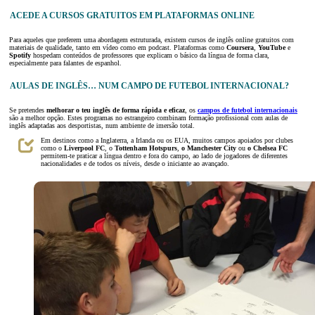
ACEDE A CURSOS GRATUITOS EM PLATAFORMAS ONLINE
Para aqueles que preferem uma abordagem estruturada, existem cursos de inglês online gratuitos com
materiais de qualidade, tanto em vídeo como em podcast. Plataformas como
Coursera
,
YouTube
e
Spotify
hospedam conteúdos de professores que explicam o básico da língua de forma clara,
especialmente para falantes de espanhol.
AULAS DE INGLÊS… NUM CAMPO DE FUTEBOL INTERNACIONAL?
Se pretendes
melhorar o teu inglês de forma rápida e eficaz
, os
campos de futebol internacionais
são a melhor opção. Estes programas no estrangeiro combinam formação profissional com aulas de
inglês adaptadas aos desportistas, num ambiente de imersão total.
Em destinos como a Inglaterra, a Irlanda ou os EUA, muitos campos apoiados por clubes
como o
Liverpool FC
, o
Tottenham Hotspurs
,
o Manchester City
ou
o Chelsea FC
permitem-te praticar a língua dentro e fora do campo, ao lado de jogadores de diferentes
nacionalidades e de todos os níveis, desde o iniciante ao avançado.