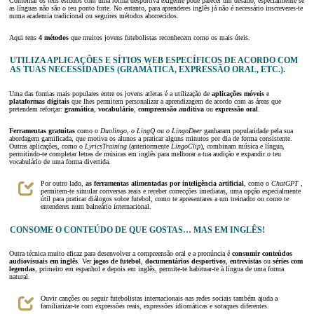
Combinar os teus estudos com uma rotina desportiva exigente pode parecer um desafio, especialmente se
as línguas não são o teu ponto forte. No entanto, para aprenderes inglês já não é necessário inscreveres-te
numa academia tradicional ou seguires métodos aborrecidos.
Aqui tens
4 métodos
que muitos jovens futebolistas reconhecem como os mais úteis.
UTILIZA APLICAÇÕES E SÍTIOS WEB ESPECÍFICOS DE ACORDO COM
AS TUAS NECESSIDADES (GRAMÁTICA, EXPRESSÃO ORAL, ETC.).
Uma das formas mais populares entre os jovens atletas é a utilização de
aplicações móveis
e
plataformas digitais
que lhes permitem personalizar a aprendizagem de acordo com as áreas que
pretendem reforçar:
gramática
,
vocabulário
,
compreensão auditiva
ou
expressão oral
.
Ferramentas gratuitas
como o
Duolingo
,
o LingQ
ou
o LingoDeer
ganharam popularidade pela sua
abordagem gamificada, que motiva os alunos a praticar alguns minutos por dia de forma consistente.
Outras aplicações, como o
LyricsTraining
(anteriormente
LingoClip
), combinam música e língua,
permitindo-te completar letras de músicas em inglês para melhorar a tua audição e expandir o teu
vocabulário de uma forma divertida.
Por outro lado,
as ferramentas alimentadas por inteligência artificial
, como o
ChatGPT
,
permitem-te simular conversas reais e receber correcções imediatas, uma opção especialmente
útil para praticar diálogos sobre futebol, como te apresentares a um treinador ou como te
entenderes num balneário internacional.
CONSOME O CONTEÚDO DE QUE GOSTAS… MAS EM INGLÊS!
Outra técnica muito eficaz para desenvolver a compreensão oral e a pronúncia é
consumir conteúdos
audiovisuais em inglês
. Ver
jogos de futebol
,
documentários desportivos
,
entrevistas
ou
séries com
legendas
, primeiro em espanhol e depois em inglês, permite-te habituar-te à língua de uma forma
natural.
Ouvir canções ou seguir futebolistas internacionais nas redes sociais também ajuda a
familiarizar-te com expressões reais, expressões idiomáticas e sotaques diferentes.