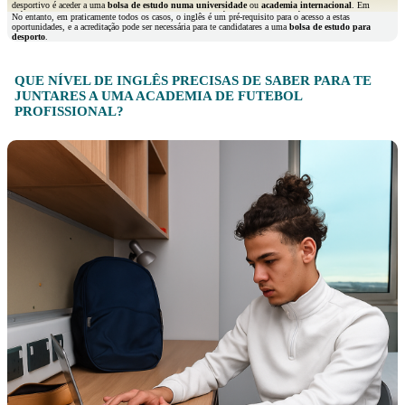
desportivo é aceder a uma
bolsa de estudo numa universidade
ou
academia internacional
. Em
países como os Estados Unidos, o Reino Unido, o Canadá, a Alemanha, os Países Baixos ou a Irlanda,
No entanto, em praticamente todos os casos, o inglês é um pré-requisito para o acesso a estas
existem programas que oferecem apoio financeiro a atletas talentosos.
oportunidades, e a acreditação pode ser necessária para te candidatares a uma
bolsa de estudo para
desporto
.
QUE NÍVEL DE INGLÊS PRECISAS DE SABER PARA TE
JUNTARES A UMA ACADEMIA DE FUTEBOL
PROFISSIONAL?