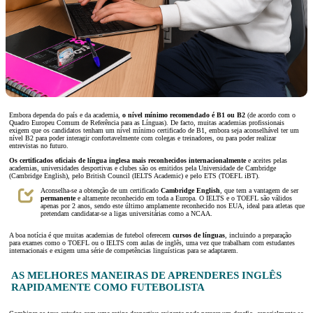
Embora dependa do país e da academia,
o nível mínimo recomendado é B1 ou B2
(de acordo com o
Quadro Europeu Comum de Referência para as Línguas). De facto, muitas academias profissionais
exigem que os candidatos tenham um nível mínimo certificado de B1, embora seja aconselhável ter um
nível B2 para poder interagir confortavelmente com colegas e treinadores, ou para poder realizar
entrevistas no futuro.
Os certificados oficiais de língua inglesa mais reconhecidos internacionalmente
e aceites pelas
academias, universidades desportivas e clubes são os emitidos pela Universidade de Cambridge
(Cambridge English), pelo British Council (IELTS Academic) e pelo ETS (TOEFL iBT).
Aconselha-se a obtenção de um certificado
Cambridge English
, que tem a vantagem de ser
permanente
e altamente reconhecido em toda a Europa. O IELTS e o TOEFL são válidos
apenas por 2 anos, sendo este último amplamente reconhecido nos EUA, ideal para atletas que
pretendam candidatar-se a ligas universitárias como a NCAA.
A boa notícia é que muitas academias de futebol oferecem
cursos de línguas
, incluindo a preparação
para exames como o TOEFL ou o IELTS com aulas de inglês, uma vez que trabalham com estudantes
internacionais e exigem uma série de competências linguísticas para se adaptarem.
AS MELHORES MANEIRAS DE APRENDERES INGLÊS
RAPIDAMENTE COMO FUTEBOLISTA