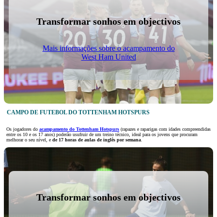
Transformar sonhos em objectivos
Mais informações sobre o acampamento do
West Ham United
CAMPO DE FUTEBOL DO TOTTENHAM HOTSPURS
Os jogadores do
acampamento do Tottenham Hotspurs
(rapazes e raparigas com idades compreendidas
entre os 10 e os 17 anos) poderão usufruir de um treino técnico, ideal para os jovens que procuram
melhorar o seu nível, e
de 17 horas de aulas de inglês por semana
.
Transformar sonhos em objectivos