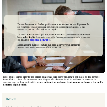
Para te destacares no futebol profissional e aumentares as tuas hipóteses de
ser recrutado, tens de começar por cumprir os requisitos básicos. E que
melhor do que um nível básico de inglês?
De todas as ferramentas que um jovem futebolista pode desenvolver fora da
bola,
saber inglês
é uma das
competências
complementares mais poderosas
em qualquer
academia de futebol
.
Especialmente quando o futuro que desejas envolve um ambiente
internacional onde a comunicação é essencial!
Neste artigo, vamos dizer-te
três razões
pelas quais vais querer melhorar o teu inglês no teu percurso
futebolístico… Mas não te assustes se as línguas não são o teu forte! Há milhares de maneiras de
aprender, mas no final deste artigo vamos
indicar-te as melhores técnicas para melhorar o teu inglês
de forma rápida e fácil
.
ÍNDICE