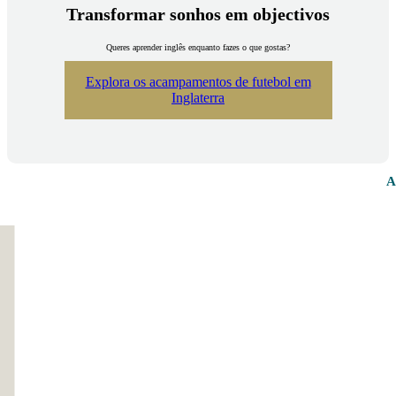
Transformar sonhos em objectivos
Queres aprender inglês enquanto fazes o que gostas?
Explora os acampamentos de futebol em
Inglaterra
A