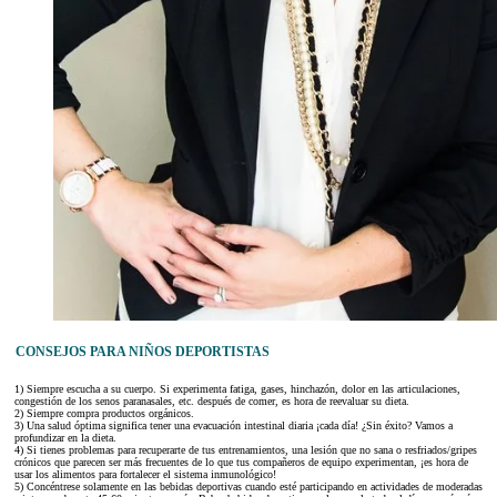
CONSEJOS PARA NIÑOS DEPORTISTAS
1) Siempre escucha a su cuerpo. Si experimenta fatiga, gases, hinchazón, dolor en las articulaciones,
congestión de los senos paranasales, etc. después de comer, es hora de reevaluar su dieta.
2) Siempre compra productos orgánicos.
3) Una salud óptima significa tener una evacuación intestinal diaria ¡cada día! ¿Sin éxito? Vamos a
profundizar en la dieta.
4) Si tienes problemas para recuperarte de tus entrenamientos, una lesión que no sana o resfriados/gripes
crónicos que parecen ser más frecuentes de lo que tus compañeros de equipo experimentan, ¡es hora de
usar los alimentos para fortalecer el sistema inmunológico!
5) Concéntrese solamente en las bebidas deportivas cuando esté participando en actividades de moderadas