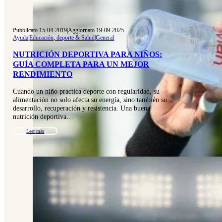
Pubblicato 15-04-2019
|
Aggiornato 19-09-2025
Ayuda
|
Educación, deporte & Salud
|
General
NUTRICIÓN DEPORTIVA PARA NIÑOS:
GUÍA COMPLETA PARA UN MEJOR
RENDIMIENTO
Cuando un niño practica deporte con regularidad, su
alimentación no solo afecta su energía, sino también su
desarrollo, recuperación y resistencia. Una buena
nutrición deportiva…
Leer más