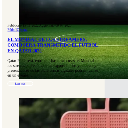
Pubblicato 15-11-2022
|
Aggiornato 09-07-2025
Fútbol
|
General
EL MUNDIAL DE LOS STREAMERS:
CÓMO SERÁ TRANSMITIDO EL FÚTBOL
EN QATAR 2022
Qatar 2022 será, entre muchas otras cosas, el Mundial de
los streamers. Fenómeno en expansión, los youtubers y
presentadores de las plataformas digitales podrán lucirse
en un evento…
Leer más