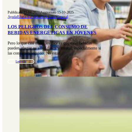
Pubblicato 23-04-2021
|
Aggiornato 15-10-2025
Ayuda
|
Educación, deporte & Salud
|
General
LOS PELIGROS DEL CONSUMO DE
BEBIDAS ENERGÉTICAS EN JÓVENES
Pero lo que casi nadie les dice es que estas bebidas
pueden afectar su salud física y mental, especialmente si
las consumen seguido. No están…
Leer más