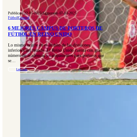
Pubblicato 22-01-2025
|
Aggiornato 07-03-2025
Fútbol
|
General
6 MEJORES CAMPUS DE PORTEROS DE
FÚTBOL EN REINO UNIDO
Lo mismo ocurre en el ámbito de las divisiones
inferiores del mundo. El Reino Unido cuenta con gran
número de academias y campamentos para porteros que
se…
Leer más