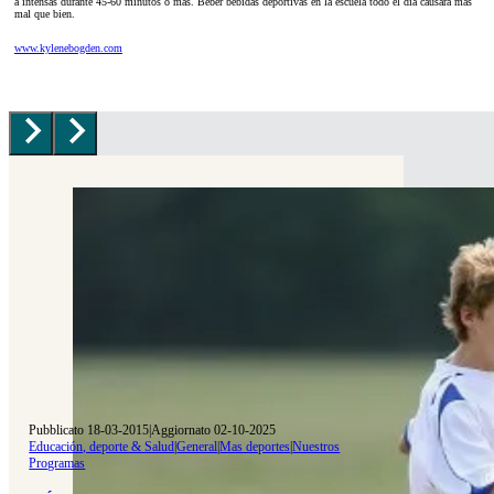
a intensas durante 45-60 minutos o más. Beber bebidas deportivas en la escuela todo el día causará más
mal que bien.
www.kylenebogden.com
Pubblicato 18-03-2015
|
Aggiornato 02-10-2025
Educación, deporte & Salud
|
General
|
Mas deportes
|
Nuestros
Programas