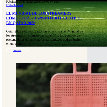
Pubblicato 15-11-2022
|
Aggiornato 09-07-2025
Fútbol
|
General
EL MUNDIAL DE LOS STREAMERS:
CÓMO SERÁ TRANSMITIDO EL FÚTBOL
EN QATAR 2022
Qatar 2022 será, entre muchas otras cosas, el Mundial de
los streamers. Fenómeno en expansión, los youtubers y
presentadores de las plataformas digitales podrán lucirse
en un evento…
Leer más