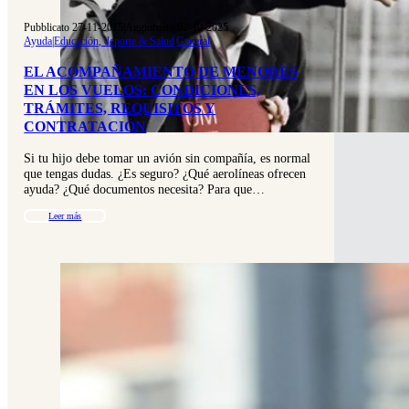
Pubblicato 27-11-2015
|
Aggiornato 02-10-2025
Ayuda
|
Educación, deporte & Salud
|
General
EL ACOMPAÑAMIENTO DE MENORES
EN LOS VUELOS: CONDICIONES,
TRÁMITES, REQUISITOS Y
CONTRATACIÓN
Si tu hijo debe tomar un avión sin compañía, es normal
que tengas dudas. ¿Es seguro? ¿Qué aerolíneas ofrecen
ayuda? ¿Qué documentos necesita? Para que…
Leer más