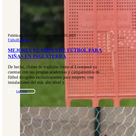
Pubblicato 23-01-2025
|
Aggiornato 07-03-2025
Fútbol
|
General
MEJORES 9 CAMPUS DE FÚTBOL PARA
NIÑAS EN INGLATERRA
De hecho, clubes de tradición como el Liverpool ya
cuentan con sus propias academias y campamentos de
fútbol dirigidos exclusivamente para mujeres, con
instalaciones del más alto nivel y…
Leer más