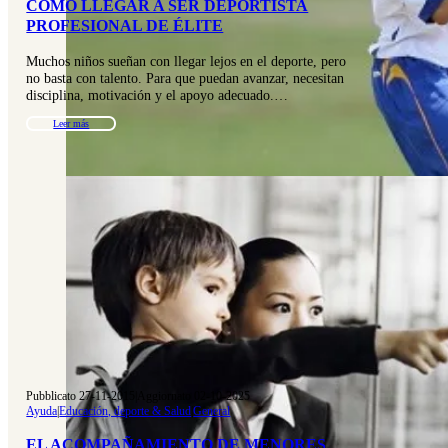
CÓMO LLEGAR A SER DEPORTISTA
PROFESIONAL DE ÉLITE
Muchos niños sueñan con llegar lejos en el deporte, pero
no basta con talento. Para que puedan avanzar, necesitan
disciplina, motivación y el apoyo adecuado.…
Leer más
Pubblicato 27-11-2015
|
Aggiornato 02-10-2025
Ayuda
|
Educación, deporte & Salud
|
General
EL ACOMPAÑAMIENTO DE MENORES