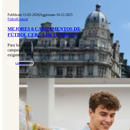
Pubblicato 13-02-2026
|
Aggiornato 16-12-2025
Fútbol
|
General
MEJORES 6 CAMPAMENTOS DE
FÚTBOL CERCA DE LONDRES
Para los chicos y chicas de nivel alto o élite existen los
campus fútbol inglaterra, ideales para esos jugadores
exigentes que quieren competir contra otros…
Leer más