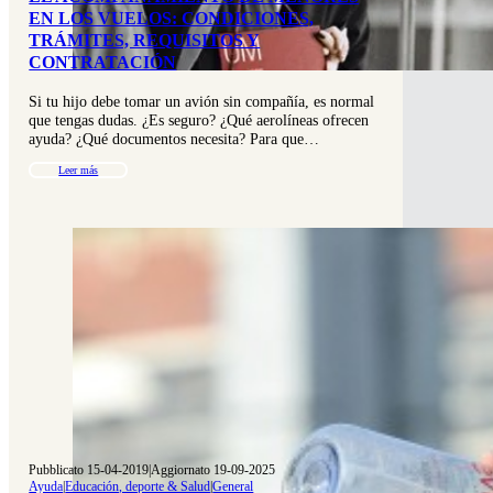
EN LOS VUELOS: CONDICIONES,
TRÁMITES, REQUISITOS Y
CONTRATACIÓN
Si tu hijo debe tomar un avión sin compañía, es normal
que tengas dudas. ¿Es seguro? ¿Qué aerolíneas ofrecen
ayuda? ¿Qué documentos necesita? Para que…
Leer más
Pubblicato 15-04-2019
|
Aggiornato 19-09-2025
Ayuda
|
Educación, deporte & Salud
|
General