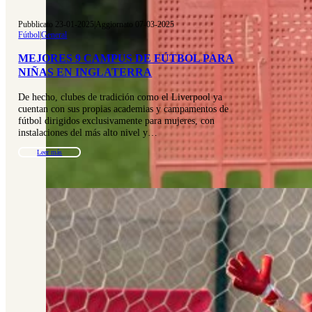
Pubblicato 23-01-2025
|
Aggiornato 07-03-2025
Fútbol
|
General
MEJORES 9 CAMPUS DE FÚTBOL PARA
NIÑAS EN INGLATERRA
De hecho, clubes de tradición como el Liverpool ya
cuentan con sus propias academias y campamentos de
fútbol dirigidos exclusivamente para mujeres, con
instalaciones del más alto nivel y…
Leer más