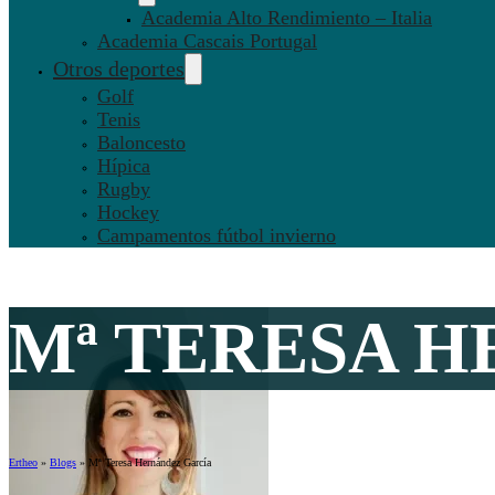
Academia Alto Rendimiento – Italia
Academia Cascais Portugal
Otros deportes
Golf
Tenis
Baloncesto
Hípica
Rugby
Hockey
Campamentos fútbol invierno
Mª TERESA 
Ertheo
»
Blogs
»
Mª Teresa Hernández García