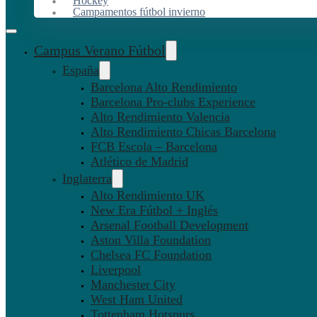
Hockey
Campamentos fútbol invierno
Campus Verano Fútbol
España
Barcelona Alto Rendimiento
Barcelona Pro-clubs Experience
Alto Rendimiento Valencia
Alto Rendimiento Chicas Barcelona
FCB Escola – Barcelona
Atlético de Madrid
Inglaterra
Alto Rendimiento UK
New Era Fútbol + Inglés
Arsenal Football Development
Aston Villa Foundation
Chelsea FC Foundation
Liverpool
Manchester City
West Ham United
Tottenham Hotspurs