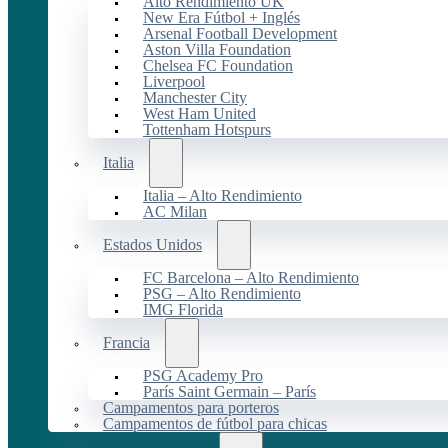
Alto Rendimiento UK
New Era Fútbol + Inglés
Arsenal Football Development
Aston Villa Foundation
Chelsea FC Foundation
Liverpool
Manchester City
West Ham United
Tottenham Hotspurs
Italia
Italia – Alto Rendimiento
AC Milan
Estados Unidos
FC Barcelona – Alto Rendimiento
PSG – Alto Rendimiento
IMG Florida
Francia
PSG Academy Pro
París Saint Germain – París
Campamentos para porteros
Campamentos de fútbol para chicas