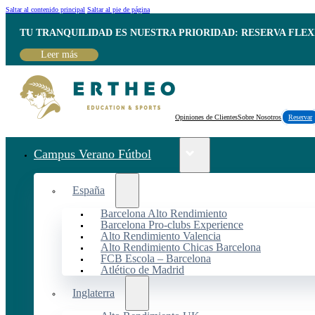
Saltar al contenido principal
Saltar al pie de página
TU TRANQUILIDAD ES NUESTRA PRIORIDAD: RESERVA FLEX
Leer más
Opiniones de Clientes
Sobre Nosotros
Reservar
Campus Verano Fútbol
España
Barcelona Alto Rendimiento
Barcelona Pro-clubs Experience
Alto Rendimiento Valencia
Alto Rendimiento Chicas Barcelona
FCB Escola – Barcelona
Atlético de Madrid
Inglaterra