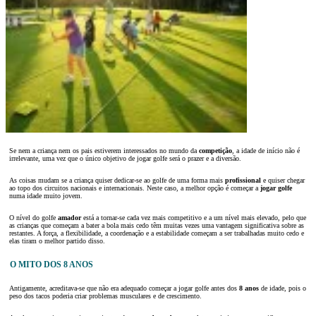
Se nem a criança nem os pais estiverem interessados no mundo da
competição
, a idade de início não é
irrelevante, uma vez que o único objetivo de jogar golfe será o prazer e a diversão.
As coisas mudam se a criança quiser dedicar-se ao golfe de uma forma mais
profissional
e quiser chegar
ao topo dos circuitos nacionais e internacionais. Neste caso, a melhor opção é começar a
jogar golfe
numa idade muito jovem.
O nível do golfe
amador
está a tornar-se cada vez mais competitivo e a um nível mais elevado, pelo que
as crianças que começam a bater a bola mais cedo têm muitas vezes uma vantagem significativa sobre as
restantes. A força, a flexibilidade, a coordenação e a estabilidade começam a ser trabalhadas muito cedo e
elas tiram o melhor partido disso.
O MITO DOS 8 ANOS
Antigamente, acreditava-se que não era adequado começar a jogar golfe antes dos
8 anos
de idade, pois o
peso dos tacos poderia criar problemas musculares e de crescimento.