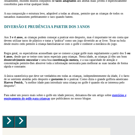
Atualmente, existem muitos conjuntos de
tacos adaptados
aos atletas mais jovens e especificamente
concebidos para evitar qualquer lesão.
A sua composição e estrutura leve, adaptável a todas as alturas, permite que as crianças de todos os
tamanhos manuseiem perfeitamente o taco quando batem.
DIVERSÃO E PRUDÊNCIA A PARTIR DOS 3 ANOS
Aos
3 e 4 anos
, as crianças podem começar a praticar este desporto, mas é importante ter em conta que
devem utilizar tacos de plástico e tratar a “prática” como um jogo divertido ao ar livre. Tocar na bola
desde muito cedo permite à criança familiarizar-se com o golfe e conhecer a mecânica do jogo.
Regra geral, os especialistas aconselham que se comece a jogar golfe mais regularmente a partir dos
5 ou
6 anos
, desde que se treine com tacos especiais para crianças. Nesta idade, as crianças já têm um bom
desenvolvimento muscular
e uma boa
coordenação motora
, e a sua capacidade de atenção e
concentração permite-lhes absorver toda a informação necessária para melhorar as suas tacadas de forma
rápida e constante.
A única caraterística que deve ser verdadeira em todas as crianças, independentemente da idade, é o facto
de se sentirem atraídas pelo desporto e
gostarem
de o praticar. Como dizia o grande golfista americano
Harvey Penick
, “a melhor idade para introduzir uma criança no golfe é quando ela se interessa pelo
desporto”.
Para saber um pouco mais sobre o golfe em idade precoce, deixamos-lhe um artigo sobre
exercícios e
equipamento de golfe para crianças
que publicámos no nosso blogue.