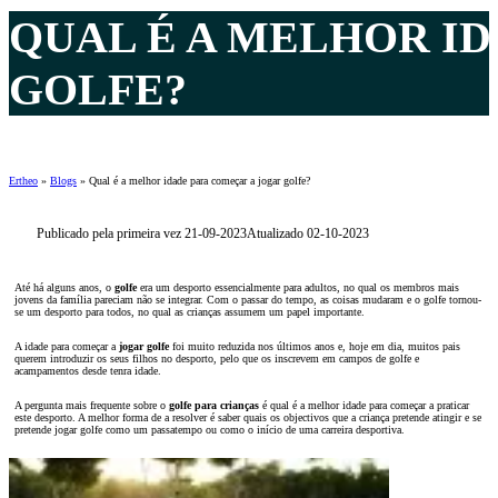
QUAL É A MELHOR I
GOLFE?
Ertheo
»
Blogs
»
Qual é a melhor idade para começar a jogar golfe?
Publicado pela primeira vez 21-09-2023
Atualizado 02-10-2023
Até há alguns anos, o
golfe
era um desporto essencialmente para adultos, no qual os membros mais
jovens da família pareciam não se integrar. Com o passar do tempo, as coisas mudaram e o golfe tornou-
se um desporto para todos, no qual as crianças assumem um papel importante.
A idade para começar a
jogar golfe
foi muito reduzida nos últimos anos e, hoje em dia, muitos pais
querem introduzir os seus filhos no desporto, pelo que os inscrevem em campos de golfe e
acampamentos desde tenra idade.
A pergunta mais frequente sobre o
golfe para crianças
é qual é a melhor idade para começar a praticar
este desporto. A melhor forma de a resolver é saber quais os objectivos que a criança pretende atingir e se
pretende jogar golfe como um passatempo ou como o início de uma carreira desportiva.