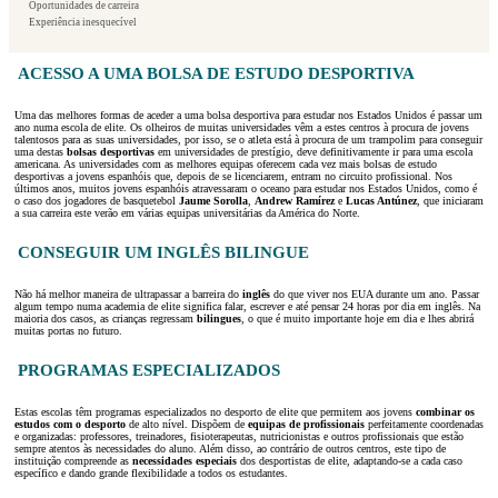
Oportunidades de carreira
Experiência inesquecível
ACESSO A UMA BOLSA DE ESTUDO DESPORTIVA
Uma das melhores formas de aceder a uma bolsa desportiva para estudar nos Estados Unidos é passar um
ano numa escola de elite. Os olheiros de muitas universidades vêm a estes centros à procura de jovens
talentosos para as suas universidades, por isso, se o atleta está à procura de um trampolim para conseguir
uma destas
bolsas desportivas
em universidades de prestígio, deve definitivamente ir para uma escola
americana. As universidades com as melhores equipas oferecem cada vez mais bolsas de estudo
desportivas a jovens espanhóis que, depois de se licenciarem, entram no circuito profissional. Nos
últimos anos, muitos jovens espanhóis atravessaram o oceano para estudar nos Estados Unidos, como é
o caso dos jogadores de basquetebol
Jaume Sorolla
,
Andrew Ramírez
e
Lucas Antúnez
, que iniciaram
a sua carreira este verão em várias equipas universitárias da América do Norte.
CONSEGUIR UM INGLÊS BILINGUE
Não há melhor maneira de ultrapassar a barreira do
inglês
do que viver nos EUA durante um ano. Passar
algum tempo numa academia de elite significa falar, escrever e até pensar 24 horas por dia em inglês. Na
maioria dos casos, as crianças regressam
bilingues
, o que é muito importante hoje em dia e lhes abrirá
muitas portas no futuro.
PROGRAMAS ESPECIALIZADOS
Estas escolas têm programas especializados no desporto de elite que permitem aos jovens
combinar os
estudos com o desporto
de alto nível. Dispõem de
equipas de profissionais
perfeitamente coordenadas
e organizadas: professores, treinadores, fisioterapeutas, nutricionistas e outros profissionais que estão
sempre atentos às necessidades do aluno. Além disso, ao contrário de outros centros, este tipo de
instituição compreende as
necessidades especiais
dos desportistas de elite, adaptando-se a cada caso
específico e dando grande flexibilidade a todos os estudantes.