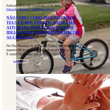
Publicado 08-02-2017
|
Atualizado 12-09-2025
Educação, desporto e saúde
|
Mais esportes
NÃO SABES COMO INCENTIVAR OS
TEUS FILHOS A PRATICAREM UMA
ATIVIDADE FÍSICA? AQUI TENS 10
IDEIAS PARA FAZER DESPORTO COM
AS CRIANÇAS
No Dia Mundial da Atividade Física, que melhor
maneira de te ensinar a fazer desporto com as crianças.
É muito fácil dizer que devemos fazer…
Ler mais