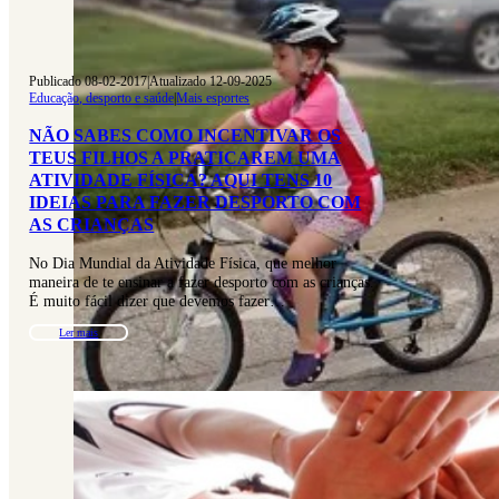
Publicado 08-02-2017
|
Atualizado 12-09-2025
Educação, desporto e saúde
|
Mais esportes
NÃO SABES COMO INCENTIVAR OS
TEUS FILHOS A PRATICAREM UMA
ATIVIDADE FÍSICA? AQUI TENS 10
IDEIAS PARA FAZER DESPORTO COM
AS CRIANÇAS
No Dia Mundial da Atividade Física, que melhor
maneira de te ensinar a fazer desporto com as crianças.
É muito fácil dizer que devemos fazer…
Ler mais