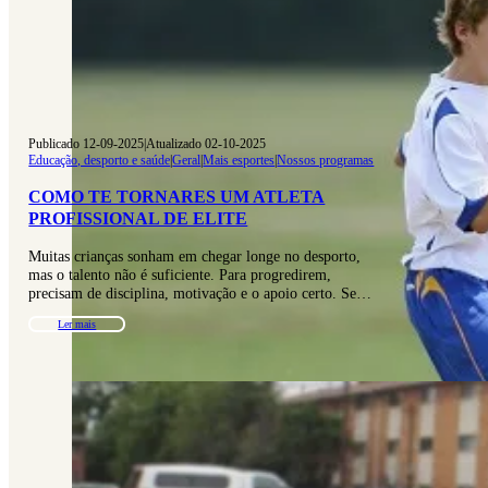
Publicado 12-09-2025
|
Atualizado 02-10-2025
Educação, desporto e saúde
|
Geral
|
Mais esportes
|
Nossos programas
COMO TE TORNARES UM ATLETA
PROFISSIONAL DE ELITE
Muitas crianças sonham em chegar longe no desporto,
mas o talento não é suficiente. Para progredirem,
precisam de disciplina, motivação e o apoio certo. Se…
Ler mais