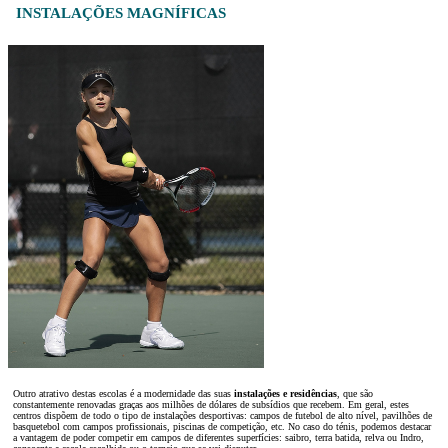
INSTALAÇÕES MAGNÍFICAS
Outro atrativo destas escolas é a modernidade das suas
instalações e residências
, que são
constantemente renovadas graças aos milhões de dólares de subsídios que recebem. Em geral, estes
centros dispõem de todo o tipo de instalações desportivas: campos de futebol de alto nível, pavilhões de
basquetebol com campos profissionais, piscinas de competição, etc. No caso do ténis, podemos destacar
a vantagem de poder competir em campos de diferentes superfícies: saibro, terra batida, relva ou Indro,