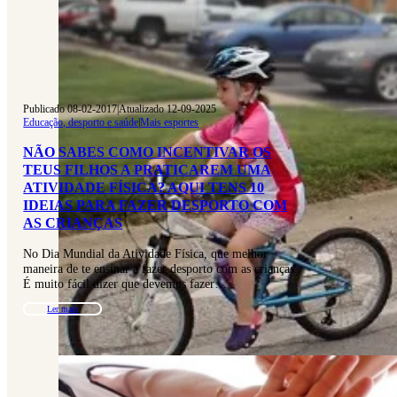
Publicado 08-02-2017
|
Atualizado 12-09-2025
Educação, desporto e saúde
|
Mais esportes
NÃO SABES COMO INCENTIVAR OS
TEUS FILHOS A PRATICAREM UMA
ATIVIDADE FÍSICA? AQUI TENS 10
IDEIAS PARA FAZER DESPORTO COM
AS CRIANÇAS
No Dia Mundial da Atividade Física, que melhor
maneira de te ensinar a fazer desporto com as crianças.
É muito fácil dizer que devemos fazer…
Ler mais