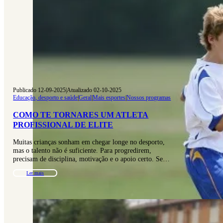
Publicado 12-09-2025
|
Atualizado 02-10-2025
Educação, desporto e saúde
|
Geral
|
Mais esportes
|
Nossos programas
COMO TE TORNARES UM ATLETA
PROFISSIONAL DE ELITE
Muitas crianças sonham em chegar longe no desporto,
mas o talento não é suficiente. Para progredirem,
precisam de disciplina, motivação e o apoio certo. Se…
Ler mais