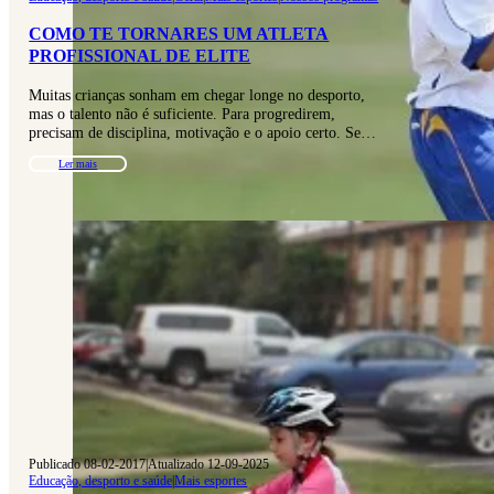
COMO TE TORNARES UM ATLETA
PROFISSIONAL DE ELITE
Muitas crianças sonham em chegar longe no desporto,
mas o talento não é suficiente. Para progredirem,
precisam de disciplina, motivação e o apoio certo. Se…
Ler mais
Publicado 08-02-2017
|
Atualizado 12-09-2025
Educação, desporto e saúde
|
Mais esportes