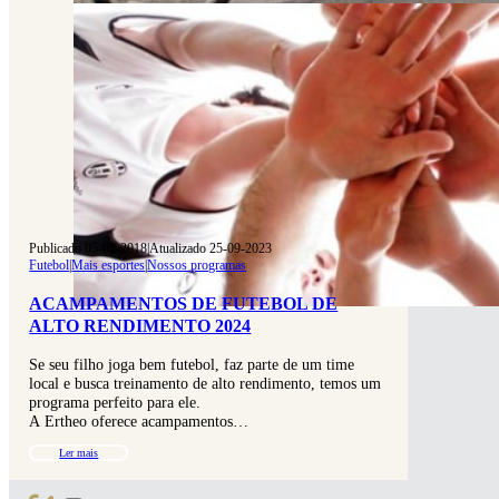
Publicado 05-03-2018
|
Atualizado 25-09-2023
Futebol
|
Mais esportes
|
Nossos programas
ACAMPAMENTOS DE FUTEBOL DE
ALTO RENDIMENTO 2024
Se seu filho joga bem futebol, faz parte de um time
local e busca treinamento de alto rendimento, temos um
programa perfeito para ele.
A Ertheo oferece acampamentos…
Ler mais