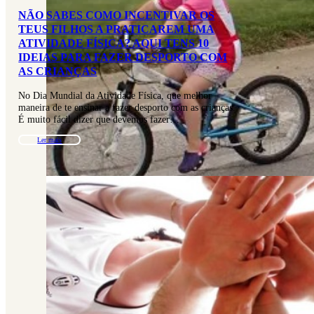
NÃO SABES COMO INCENTIVAR OS
TEUS FILHOS A PRATICAREM UMA
ATIVIDADE FÍSICA? AQUI TENS 10
IDEIAS PARA FAZER DESPORTO COM
AS CRIANÇAS
No Dia Mundial da Atividade Física, que melhor
maneira de te ensinar a fazer desporto com as crianças.
É muito fácil dizer que devemos fazer…
Ler mais