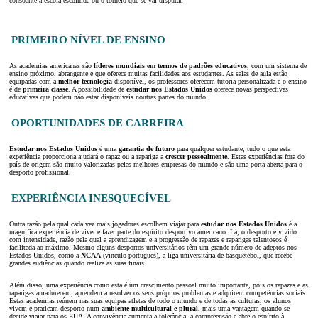
consoante a escola escolhida ou o torneio que se vai disputar.
PRIMEIRO NÍVEL DE ENSINO
As academias americanas são
líderes mundiais em termos de padrões educativos
, com um sistema de
ensino próximo, abrangente e que oferece muitas facilidades aos estudantes. As salas de aula estão
equipadas com a
melhor tecnologia
disponível, os professores oferecem tutoria personalizada e o ensino
é de
primeira classe
. A possibilidade de
estudar nos Estados Unidos
oferece novas perspectivas
educativas que podem não estar disponíveis noutras partes do mundo.
OPORTUNIDADES DE CARREIRA
Estudar nos Estados Unidos
é uma
garantia de futuro
para qualquer estudante; tudo o que esta
experiência proporciona ajudará o rapaz ou a rapariga a
crescer pessoalmente
. Estas experiências fora do
país de origem são muito valorizadas pelas melhores empresas do mundo e são uma porta aberta para o
desporto profissional.
EXPERIÊNCIA INESQUECÍVEL
Outra razão pela qual cada vez mais jogadores escolhem viajar para
estudar nos Estados Unidos
é a
magnífica experiência de viver e fazer parte do espírito desportivo americano. Lá, o desporto é vivido
com intensidade, razão pela qual a aprendizagem e a progressão de rapazes e raparigas talentosos é
facilitada ao máximo. Mesmo alguns desportos universitários têm um grande número de adeptos nos
Estados Unidos, como a
NCAA
(vinculo portugues), a liga universitária de basquetebol, que recebe
grandes audiências quando realiza as suas finais.
Além disso, uma experiência como esta é um crescimento pessoal muito importante, pois os rapazes e as
raparigas amadurecem, aprendem a resolver os seus próprios problemas e adquirem competências sociais.
Estas academias reúnem nas suas equipas atletas de todo o mundo e de todas as culturas, os alunos
vivem e praticam desporto num
ambiente multicultural e plural
, mais uma vantagem quando se
decide viajar para os EUA. A convivência aumenta a tolerância, a compreensão e abre o espírito à