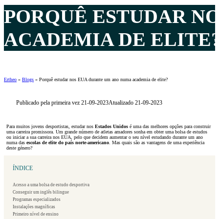
PORQUÊ ESTUDAR NO
ACADEMIA DE ELITE
Ertheo
»
Blogs
»
Porquê estudar nos EUA durante um ano numa academia de elite?
Publicado pela primeira vez 21-09-2023
Atualizado 21-09-2023
Para muitos jovens desportistas, estudar nos
Estados Unidos
é uma das melhores opções para construir
uma carreira promissora. Um grande número de atletas amadores sonha em obter uma bolsa de estudos
ou iniciar a sua carreira nos EUA, pelo que decidem aumentar o seu nível estudando durante um ano
numa das
escolas de elite do país norte-americano
. Mas quais são as vantagens de uma experiência
deste género?
ÍNDICE
Acesso a uma bolsa de estudo desportiva
Conseguir um inglês bilingue
Programas especializados
Instalações magníficas
Primeiro nível de ensino