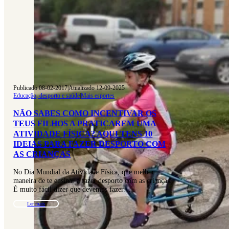
Publicado 08-02-2017
|
Atualizado 12-09-2025
Educação, desporto e saúde
|
Mais esportes
NÃO SABES COMO INCENTIVAR OS
TEUS FILHOS A PRATICAREM UMA
ATIVIDADE FÍSICA? AQUI TENS 10
IDEIAS PARA FAZER DESPORTO COM
AS CRIANÇAS
No Dia Mundial da Atividade Física, que melhor
maneira de te ensinar a fazer desporto com as crianças.
É muito fácil dizer que devemos fazer…
Ler mais