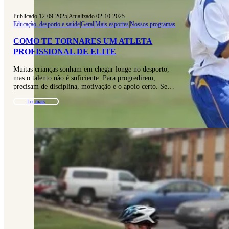
Publicado 12-09-2025
|
Atualizado 02-10-2025
Educação, desporto e saúde
|
Geral
|
Mais esportes
|
Nossos programas
COMO TE TORNARES UM ATLETA
PROFISSIONAL DE ELITE
Muitas crianças sonham em chegar longe no desporto,
mas o talento não é suficiente. Para progredirem,
precisam de disciplina, motivação e o apoio certo. Se…
Ler mais