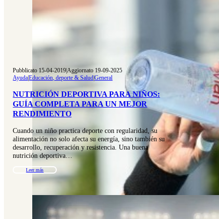
Pubblicato 15-04-2019
|
Aggiornato 19-09-2025
Ayuda
|
Educación, deporte & Salud
|
General
NUTRICIÓN DEPORTIVA PARA NIÑOS:
GUÍA COMPLETA PARA UN MEJOR
RENDIMIENTO
Cuando un niño practica deporte con regularidad, su
alimentación no solo afecta su energía, sino también su
desarrollo, recuperación y resistencia. Una buena
nutrición deportiva…
Leer más