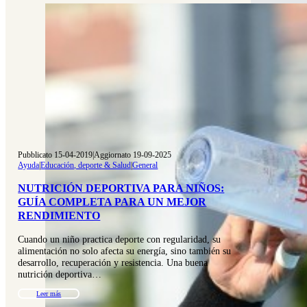
Pubblicato 15-04-2019
|
Aggiornato 19-09-2025
Ayuda
|
Educación, deporte & Salud
|
General
NUTRICIÓN DEPORTIVA PARA NIÑOS:
GUÍA COMPLETA PARA UN MEJOR
RENDIMIENTO
Cuando un niño practica deporte con regularidad, su
alimentación no solo afecta su energía, sino también su
desarrollo, recuperación y resistencia. Una buena
nutrición deportiva…
Leer más