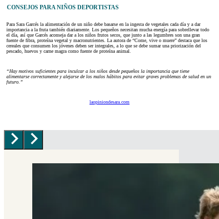
CONSEJOS PARA NIÑOS DEPORTISTAS
Para Sara Garcés la alimentación de un niño debe basarse en la ingesta de vegetales cada día y a dar
importancia a la fruta también diariamente. Los pequeños necesitan mucha energía para sobrellevar todo
el día, así que Garcés aconseja dar a los niños frutos secos, que junto a las legumbres son una gran
fuente de fibra, proteína vegetal y macronutrientes. La autora de “Come, vive o muere” destaca que los
cereales que consumen los jóvenes deben ser integrales, a lo que se debe sumar una priorización del
pescado, huevos y carne magra como fuente de proteína animal.
“Hay motivos suficientes para inculcar a los niños desde pequeños la importancia que tiene
alimentarse correctamente y alejarse de los malos hábitos para evitar graves problemas de salud en un
futuro.”
laopiniondesara.com