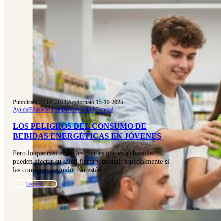
Pubblicato 23-04-2021
|
Aggiornato 15-10-2025
Ayuda
|
Educación, deporte & Salud
|
General
LOS PELIGROS DEL CONSUMO DE
BEBIDAS ENERGÉTICAS EN JÓVENES
Pero lo que casi nadie les dice es que estas bebidas
pueden afectar su salud física y mental, especialmente si
las consumen seguido. No están…
Leer más