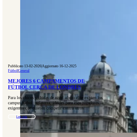
Pubblicato 13-02-2026
|
Aggiornato 16-12-2025
Fútbol
|
General
MEJORES 6 CAMPAMENTOS DE
FÚTBOL CERCA DE LONDRES
Para los chicos y chicas de nivel alto o élite existen los
campus fútbol inglaterra, ideales para esos jugadores
exigentes que quieren competir contra otros…
Leer más