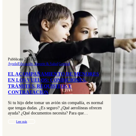
Pubblicato 27-11-2015
|
Aggiornato 02-10-2025
Ayuda
|
Educación, deporte & Salud
|
General
EL ACOMPAÑAMIENTO DE MENORES
EN LOS VUELOS: CONDICIONES,
TRÁMITES, REQUISITOS Y
CONTRATACIÓN
Si tu hijo debe tomar un avión sin compañía, es normal
que tengas dudas. ¿Es seguro? ¿Qué aerolíneas ofrecen
ayuda? ¿Qué documentos necesita? Para que…
Leer más