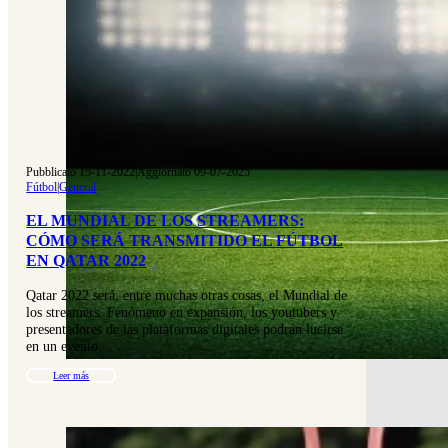
Pubblicato 15-11-2022
|
Aggiornato 09-07-2025
Fútbol
|
General
EL MUNDIAL DE LOS STREAMERS:
CÓMO SERÁ TRANSMITIDO EL FÚTBOL
EN QATAR 2022
Qatar 2022 será, entre muchas otras cosas, el Mundial de
los streamers. Fenómeno en expansión, los youtubers y
presentadores de las plataformas digitales podrán lucirse
en un evento…
Leer más