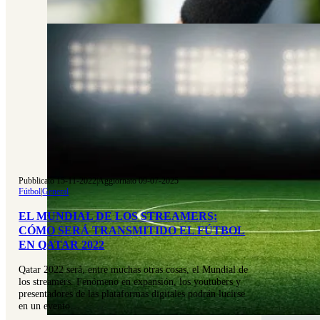
Pubblicato 15-11-2022
|
Aggiornato 09-07-2025
Fútbol
|
General
EL MUNDIAL DE LOS STREAMERS:
CÓMO SERÁ TRANSMITIDO EL FÚTBOL
EN QATAR 2022
Qatar 2022 será, entre muchas otras cosas, el Mundial de
los streamers. Fenómeno en expansión, los youtubers y
presentadores de las plataformas digitales podrán lucirse
en un evento…