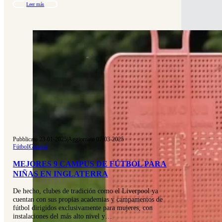
Leer más
Pubblicato 23-01-2025
|
Aggiornato 07-03-2025
Fútbol
|
General
MEJORES 9 CAMPUS DE FÚTBOL PARA
NIÑAS EN INGLATERRA
De hecho, clubes de tradición como el Liverpool ya
cuentan con sus propias academias y campamentos de
fútbol dirigidos exclusivamente para mujeres, con
instalaciones del más alto nivel y…