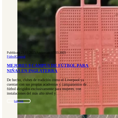
Pubblicato 23-01-2025
|
Aggiornato 07-03-2025
Fútbol
|
General
MEJORES 9 CAMPUS DE FÚTBOL PARA
NIÑAS EN INGLATERRA
De hecho, clubes de tradición como el Liverpool ya
cuentan con sus propias academias y campamentos de
fútbol dirigidos exclusivamente para mujeres, con
instalaciones del más alto nivel y…
Leer más