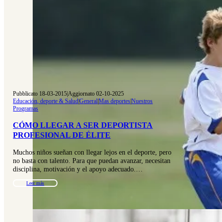
Pubblicato 18-03-2015
|
Aggiornato 02-10-2025
Educación, deporte & Salud
|
General
|
Mas deportes
|
Nuestros
Programas
CÓMO LLEGAR A SER DEPORTISTA
PROFESIONAL DE ÉLITE
Muchos niños sueñan con llegar lejos en el deporte, pero
no basta con talento. Para que puedan avanzar, necesitan
disciplina, motivación y el apoyo adecuado.…
Leer más