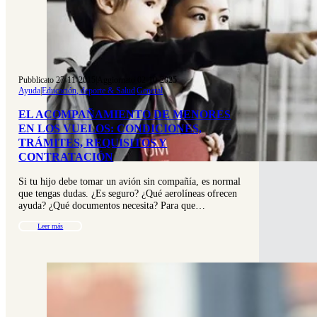
Pubblicato 27-11-2015
|
Aggiornato 02-10-2025
Ayuda
|
Educación, deporte & Salud
|
General
EL ACOMPAÑAMIENTO DE MENORES
EN LOS VUELOS: CONDICIONES,
TRÁMITES, REQUISITOS Y
CONTRATACIÓN
Si tu hijo debe tomar un avión sin compañía, es normal
que tengas dudas. ¿Es seguro? ¿Qué aerolíneas ofrecen
ayuda? ¿Qué documentos necesita? Para que…
Leer más