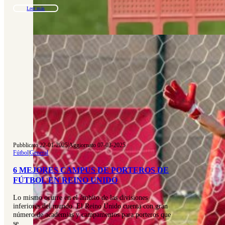
Leer más
Pubblicato 22-01-2025
|
Aggiornato 07-03-2025
Fútbol
|
General
6 MEJORES CAMPUS DE PORTEROS DE
FÚTBOL EN REINO UNIDO
Lo mismo ocurre en el ámbito de las divisiones
inferiores del mundo. El Reino Unido cuenta con gran
número de academias y campamentos para porteros que
se…