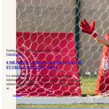
Pubblicato 22-01-2025
|
Aggiornato 07-03-2025
Fútbol
|
General
6 MEJORES CAMPUS DE PORTEROS DE
FÚTBOL EN REINO UNIDO
Lo mismo ocurre en el ámbito de las divisiones
inferiores del mundo. El Reino Unido cuenta con gran
número de academias y campamentos para porteros que
se…
Leer más