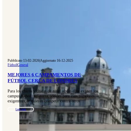
Pubblicato 13-02-2026
|
Aggiornato 16-12-2025
Fútbol
|
General
MEJORES 6 CAMPAMENTOS DE
FÚTBOL CERCA DE LONDRES
Para los chicos y chicas de nivel alto o élite existen los
campus fútbol inglaterra, ideales para esos jugadores
exigentes que quieren competir contra otros…
Leer más