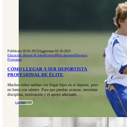
Pubblicato 18-03-2015
|
Aggiornato 02-10-2025
Educación, deporte & Salud
|
General
|
Mas deportes
|
Nuestros
Programas
CÓMO LLEGAR A SER DEPORTISTA
PROFESIONAL DE ÉLITE
Muchos niños sueñan con llegar lejos en el deporte, pero
no basta con talento. Para que puedan avanzar, necesitan
disciplina, motivación y el apoyo adecuado.…
Leer más