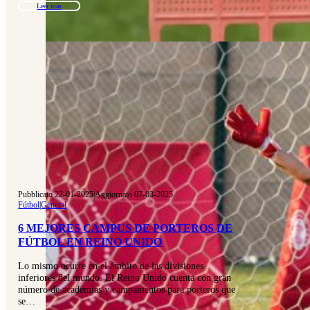
Leer más
Pubblicato 22-01-2025
|
Aggiornato 07-03-2025
Fútbol
|
General
6 MEJORES CAMPUS DE PORTEROS DE
FÚTBOL EN REINO UNIDO
Lo mismo ocurre en el ámbito de las divisiones
inferiores del mundo. El Reino Unido cuenta con gran
número de academias y campamentos para porteros que
se…