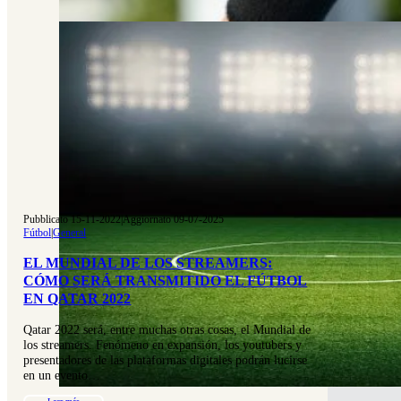
Pubblicato 15-11-2022
|
Aggiornato 09-07-2025
Fútbol
|
General
EL MUNDIAL DE LOS STREAMERS:
CÓMO SERÁ TRANSMITIDO EL FÚTBOL
EN QATAR 2022
Qatar 2022 será, entre muchas otras cosas, el Mundial de
los streamers. Fenómeno en expansión, los youtubers y
presentadores de las plataformas digitales podrán lucirse
en un evento…