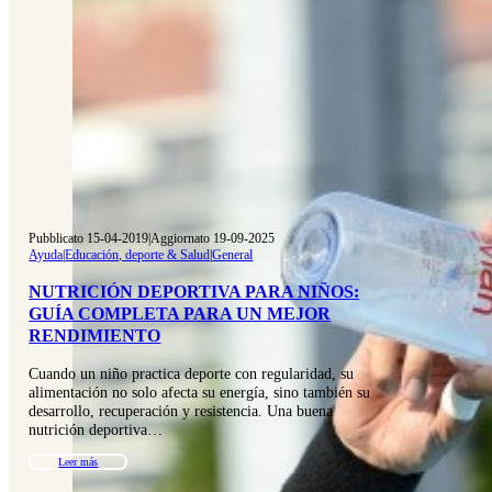
Pubblicato 15-04-2019
|
Aggiornato 19-09-2025
Ayuda
|
Educación, deporte & Salud
|
General
NUTRICIÓN DEPORTIVA PARA NIÑOS:
GUÍA COMPLETA PARA UN MEJOR
RENDIMIENTO
Cuando un niño practica deporte con regularidad, su
alimentación no solo afecta su energía, sino también su
desarrollo, recuperación y resistencia. Una buena
nutrición deportiva…
Leer más