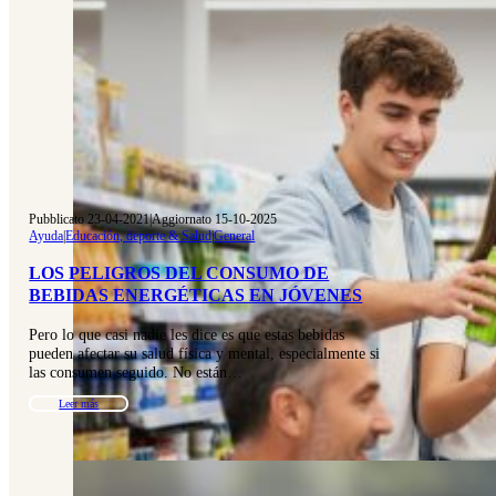
Pubblicato 23-04-2021
|
Aggiornato 15-10-2025
Ayuda
|
Educación, deporte & Salud
|
General
LOS PELIGROS DEL CONSUMO DE
BEBIDAS ENERGÉTICAS EN JÓVENES
Pero lo que casi nadie les dice es que estas bebidas
pueden afectar su salud física y mental, especialmente si
las consumen seguido. No están…
Leer más