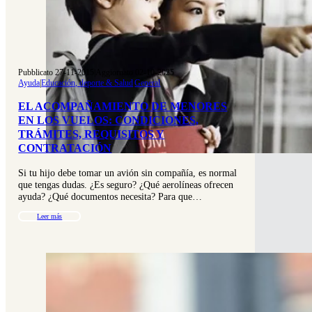
Pubblicato 27-11-2015
|
Aggiornato 02-10-2025
Ayuda
|
Educación, deporte & Salud
|
General
EL ACOMPAÑAMIENTO DE MENORES
EN LOS VUELOS: CONDICIONES,
TRÁMITES, REQUISITOS Y
CONTRATACIÓN
Si tu hijo debe tomar un avión sin compañía, es normal
que tengas dudas. ¿Es seguro? ¿Qué aerolíneas ofrecen
ayuda? ¿Qué documentos necesita? Para que…
Leer más