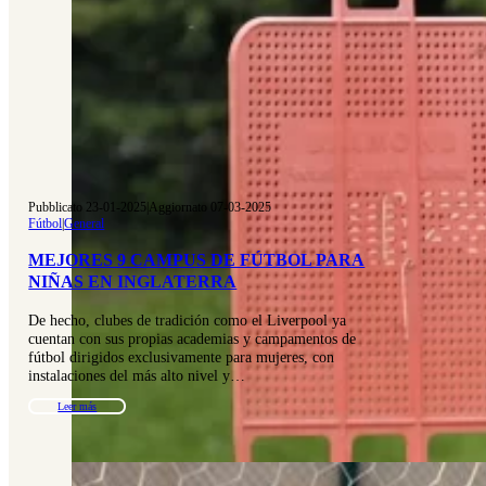
Pubblicato 23-01-2025
|
Aggiornato 07-03-2025
Fútbol
|
General
MEJORES 9 CAMPUS DE FÚTBOL PARA
NIÑAS EN INGLATERRA
De hecho, clubes de tradición como el Liverpool ya
cuentan con sus propias academias y campamentos de
fútbol dirigidos exclusivamente para mujeres, con
instalaciones del más alto nivel y…
Leer más