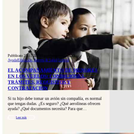
Pubblicato 27-11-2015
|
Aggiornato 02-10-2025
Ayuda
|
Educación, deporte & Salud
|
General
EL ACOMPAÑAMIENTO DE MENORES
EN LOS VUELOS: CONDICIONES,
TRÁMITES, REQUISITOS Y
CONTRATACIÓN
Si tu hijo debe tomar un avión sin compañía, es normal
que tengas dudas. ¿Es seguro? ¿Qué aerolíneas ofrecen
ayuda? ¿Qué documentos necesita? Para que…
Leer más