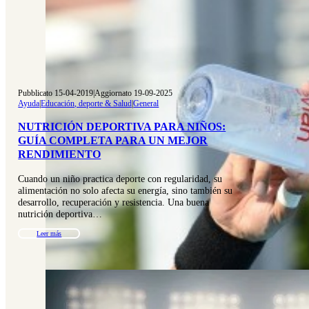
Pubblicato 15-04-2019
|
Aggiornato 19-09-2025
Ayuda
|
Educación, deporte & Salud
|
General
NUTRICIÓN DEPORTIVA PARA NIÑOS:
GUÍA COMPLETA PARA UN MEJOR
RENDIMIENTO
Cuando un niño practica deporte con regularidad, su
alimentación no solo afecta su energía, sino también su
desarrollo, recuperación y resistencia. Una buena
nutrición deportiva…
Leer más