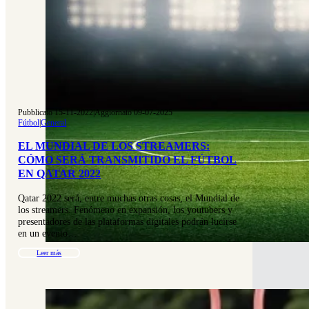
Pubblicato 15-11-2022
|
Aggiornato 09-07-2025
Fútbol
|
General
EL MUNDIAL DE LOS STREAMERS:
CÓMO SERÁ TRANSMITIDO EL FÚTBOL
EN QATAR 2022
Qatar 2022 será, entre muchas otras cosas, el Mundial de
los streamers. Fenómeno en expansión, los youtubers y
presentadores de las plataformas digitales podrán lucirse
en un evento…
Leer más