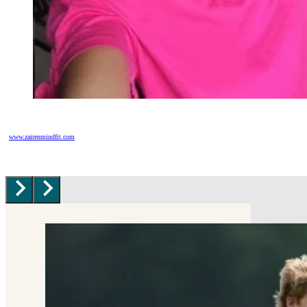
www.zairenmindfit.com