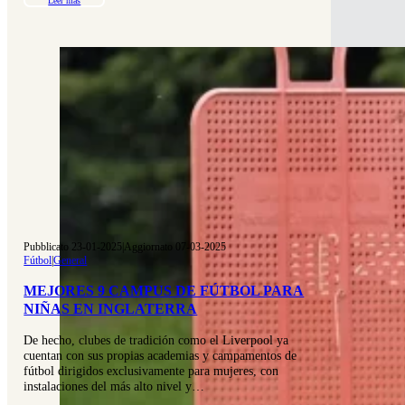
Leer más
Pubblicato 23-01-2025
|
Aggiornato 07-03-2025
Fútbol
|
General
MEJORES 9 CAMPUS DE FÚTBOL PARA
NIÑAS EN INGLATERRA
De hecho, clubes de tradición como el Liverpool ya
cuentan con sus propias academias y campamentos de
fútbol dirigidos exclusivamente para mujeres, con
instalaciones del más alto nivel y…