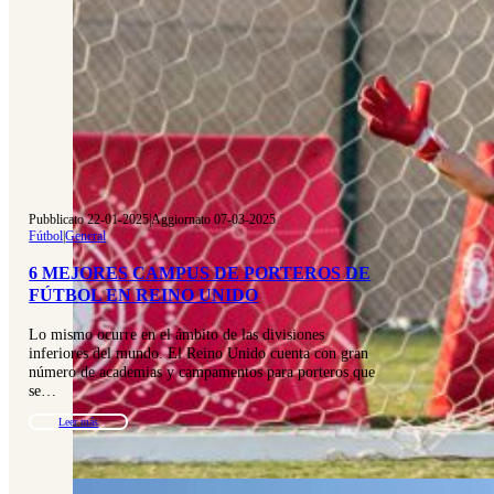
Pubblicato 22-01-2025
|
Aggiornato 07-03-2025
Fútbol
|
General
6 MEJORES CAMPUS DE PORTEROS DE
FÚTBOL EN REINO UNIDO
Lo mismo ocurre en el ámbito de las divisiones
inferiores del mundo. El Reino Unido cuenta con gran
número de academias y campamentos para porteros que
se…
Leer más