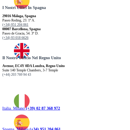
I Nostri Uffici In Spagna
29016 Málaga, Spagna
Paseo Reding, 23. 1º A.
(+34) 951 204 061
08007 Barcellona, ​​Spagna
Paseo de Gracia, 54. 3º D.
(+34) 93 018 6626
Il Nostro Ufficio Nel Regno Unito
Avenue, EC4Y 0DA Londra, Regno Unito
Suite 140 Temple Chambers, 3-7 Temple
(+44) 203 769 94 43
Italia. Milano
(+39) 02 87 368 972
Spagna. Málaga
(+34) 951 204 061