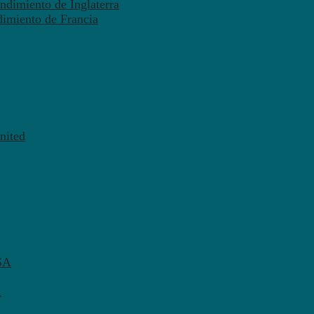
ndimiento de Inglaterra
dimiento de Francia
nited
SA
A