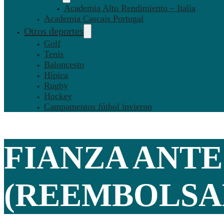
Academia Alto Rendimiento – Italia
Academia Cascais Portugal
Otros deportes
Golf
Tenis
Baloncesto
Hípica
Rugby
Hockey
Campamentos fútbol invierno
FIANZA ANTE
(REEMBOLSAB