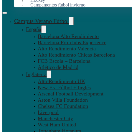
Hockey
Campamentos fútbol invierno
Campus Verano Fútbol
España
Barcelona Alto Rendimiento
Barcelona Pro-clubs Experience
Alto Rendimiento Valencia
Alto Rendimiento Chicas Barcelona
FCB Escola – Barcelona
Atlético de Madrid
Inglaterra
Alto Rendimiento UK
New Era Fútbol + Inglés
Arsenal Football Development
Aston Villa Foundation
Chelsea FC Foundation
Liverpool
Manchester City
West Ham United
Tottenham Hotspurs