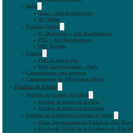
Italia
Italia – Alto Rendimiento
AC Milan
Estados Unidos
FC Barcelona – Alto Rendimiento
PSG – Alto Rendimiento
IMG Florida
Francia
PSG Academy Pro
París Saint Germain – París
Campamentos para porteros
Campamentos de fútbol para chicas
Pruebas de Fútbol
Pruebas en equipos de fútbol
Pruebas de fútbol en España
Pruebas de fútbol en Inglaterra
Pruebas en academias privadas de fútbol
Clinic Internacional de Fútbol de Alto Ren
Prueba de Fútbol de la Academia de Alto R