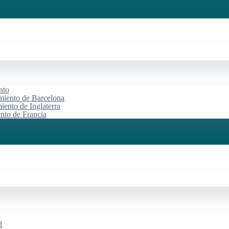
nto
miento de Barcelona
iento de Inglaterra
ento de Francia
d