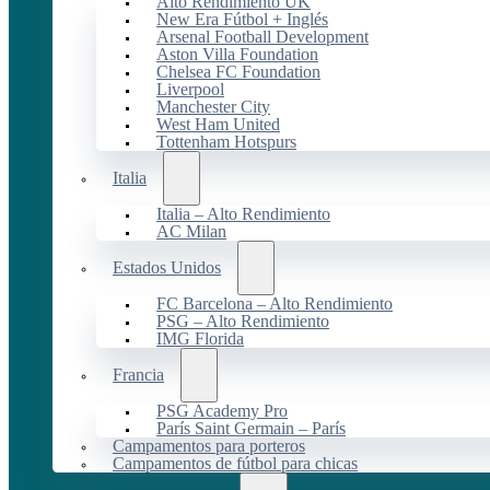
Alto Rendimiento UK
New Era Fútbol + Inglés
Arsenal Football Development
Aston Villa Foundation
Chelsea FC Foundation
Liverpool
Manchester City
West Ham United
Tottenham Hotspurs
Italia
Italia – Alto Rendimiento
AC Milan
Estados Unidos
FC Barcelona – Alto Rendimiento
PSG – Alto Rendimiento
IMG Florida
Francia
PSG Academy Pro
París Saint Germain – París
Campamentos para porteros
Campamentos de fútbol para chicas