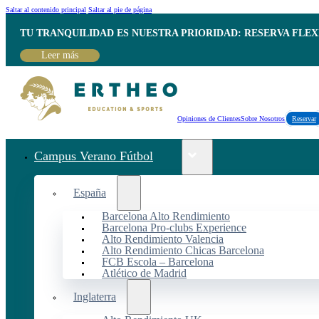
Saltar al contenido principal
Saltar al pie de página
TU TRANQUILIDAD ES NUESTRA PRIORIDAD: RESERVA FLEX
Leer más
Opiniones de Clientes
Sobre Nosotros
Reservar
Campus Verano Fútbol
España
Barcelona Alto Rendimiento
Barcelona Pro-clubs Experience
Alto Rendimiento Valencia
Alto Rendimiento Chicas Barcelona
FCB Escola – Barcelona
Atlético de Madrid
Inglaterra