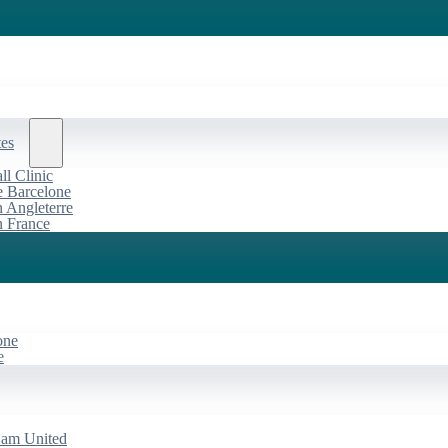
tes
l Clinic
de Barcelone
n Angleterre
n France
one
e
Ham United