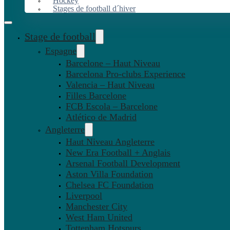
Hockey
Stages de football d´hiver
Stage de football
Espagne
Barcelone – Haut Niveau
Barcelona Pro-clubs Experience
Valencia – Haut Niveau
Filles Barcelone
FCB Escola – Barcelone
Atlético de Madrid
Angleterre
Haut Niveau Angleterre
New Era Football + Anglais
Arsenal Football Development
Aston Villa Foundation
Chelsea FC Foundation
Liverpool
Manchester City
West Ham United
Tottenham Hotspurs