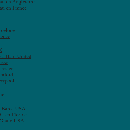
eau en Angleterre
eau en France
rcelone
lence
K
est Ham United
osse
cester
amford
verpool
ie
C Barça USA
G en Floride
PSG aux USA