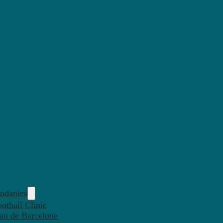
endantes
otball Clinic
eau de Barcelone