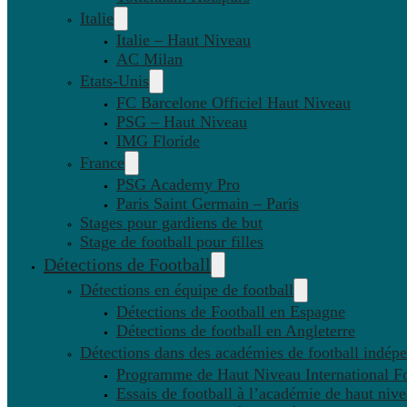
Italie
Italie – Haut Niveau
AC Milan
Etats-Unis
FC Barcelone Officiel Haut Niveau
PSG – Haut Niveau
IMG Floride
France
PSG Academy Pro
Paris Saint Germain – Paris
Stages pour gardiens de but
Stage de football pour filles
Détections de Football
Détections en équipe de football
Détections de Football en Espagne
Détections de football en Angleterre
Détections dans des académies de football indép
Programme de Haut Niveau International Fo
Essais de football à l’académie de haut niv