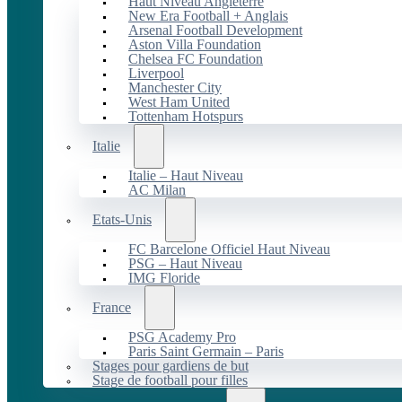
Haut Niveau Angleterre
New Era Football + Anglais
Arsenal Football Development
Aston Villa Foundation
Chelsea FC Foundation
Liverpool
Manchester City
West Ham United
Tottenham Hotspurs
Italie
Italie – Haut Niveau
AC Milan
Etats-Unis
FC Barcelone Officiel Haut Niveau
PSG – Haut Niveau
IMG Floride
France
PSG Academy Pro
Paris Saint Germain – Paris
Stages pour gardiens de but
Stage de football pour filles