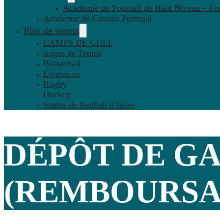
Académie de Football de Haut Niveau – Fr
Académie de Cascais Portugal
Plus de sports
CAMPS DE GOLF
stages de Tennis
Basketball
Équitation
Rugby
Hockey
Stages de football d´hiver
DÉPÔT DE G
(REMBOURSAB