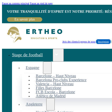
Passer au contenu principal
Passer au pied de page
VOTRE TRANQUILLITÉ D'ESPRIT EST NOTRE PRIORITÉ: RÉ
En savoir plus
Avis des clients
A propos de nous
Inscription
Stage de football
Espagne
Barcelone – Haut Niveau
Barcelona Pro-clubs Experience
Valencia – Haut Niveau
Filles Barcelone
FCB Escola – Barcelone
Atlético de Madrid
Angleterre