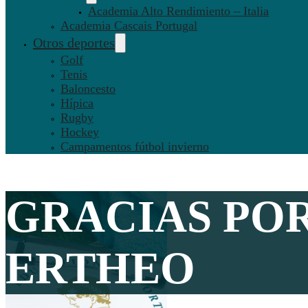
Academia Alto Rendimiento – Italia
Academia Cascais Portugal
Otros deportes
Golf
Tenis
Baloncesto
Hípica
Rugby
Hockey
Campamentos fútbol invierno
GRACIAS PO
ERTHEO