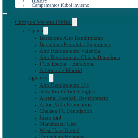
Hockey
Campamentos fútbol invierno
Campus Verano Fútbol
España
Barcelona Alto Rendimiento
Barcelona Pro-clubs Experience
Alto Rendimiento Valencia
Alto Rendimiento Chicas Barcelona
FCB Escola – Barcelona
Atlético de Madrid
Inglaterra
Alto Rendimiento UK
New Era Fútbol + Inglés
Arsenal Football Development
Aston Villa Foundation
Chelsea FC Foundation
Liverpool
Manchester City
West Ham United
Tottenham Hotspurs