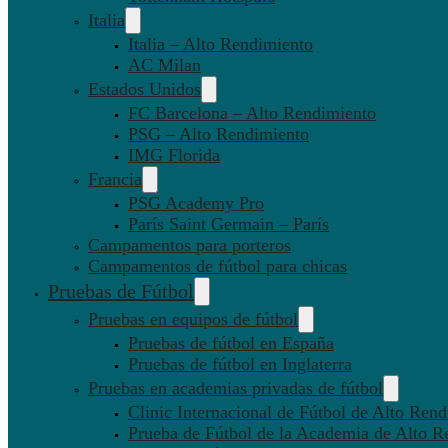
Italia
Italia – Alto Rendimiento
AC Milan
Estados Unidos
FC Barcelona – Alto Rendimiento
PSG – Alto Rendimiento
IMG Florida
Francia
PSG Academy Pro
París Saint Germain – París
Campamentos para porteros
Campamentos de fútbol para chicas
Pruebas de Fútbol
Pruebas en equipos de fútbol
Pruebas de fútbol en España
Pruebas de fútbol en Inglaterra
Pruebas en academias privadas de fútbol
Clinic Internacional de Fútbol de Alto Ren
Prueba de Fútbol de la Academia de Alto R