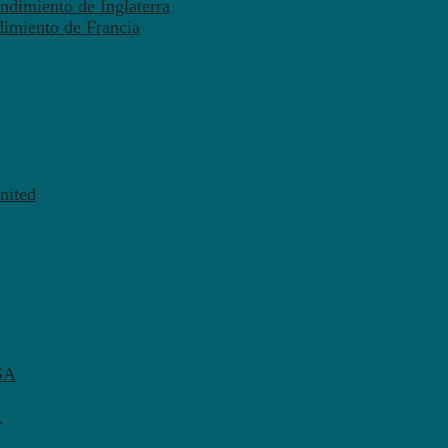
ndimiento de Inglaterra
dimiento de Francia
nited
SA
A