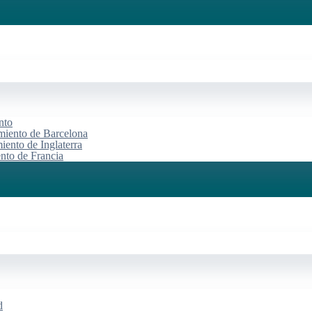
nto
miento de Barcelona
iento de Inglaterra
ento de Francia
d