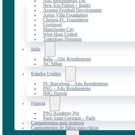
Alto Rendimiento UK
New Era Fútbol + Inglés
Arsenal Football Development
Aston Villa Foundation
Chelsea FC Foundation
Liverpool
Manchester City
West Ham United
Tottenham Hotspurs
Italia
Italia – Alto Rendimiento
AC Milan
Estados Unidos
FC Barcelona – Alto Rendimiento
PSG – Alto Rendimiento
IMG Florida
Francia
PSG Academy Pro
París Saint Germain – París
Campamentos para porteros
Campamentos de fútbol para chicas