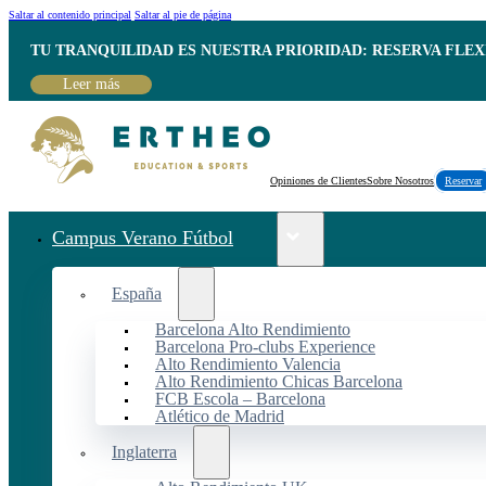
Saltar al contenido principal
Saltar al pie de página
TU TRANQUILIDAD ES NUESTRA PRIORIDAD: RESERVA FLEX
Leer más
Opiniones de Clientes
Sobre Nosotros
Reservar
Campus Verano Fútbol
España
Barcelona Alto Rendimiento
Barcelona Pro-clubs Experience
Alto Rendimiento Valencia
Alto Rendimiento Chicas Barcelona
FCB Escola – Barcelona
Atlético de Madrid
Inglaterra