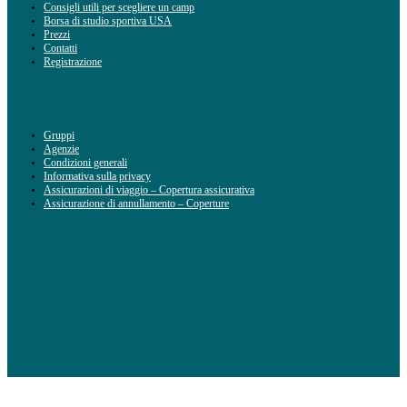
Consigli utili per scegliere un camp
Borsa di studio sportiva USA
Prezzi
Contatti
Registrazione
Gruppi
Agenzie
Condizioni generali
Informativa sulla privacy
Assicurazioni di viaggio – Copertura assicurativa
Assicurazione di annullamento – Coperture