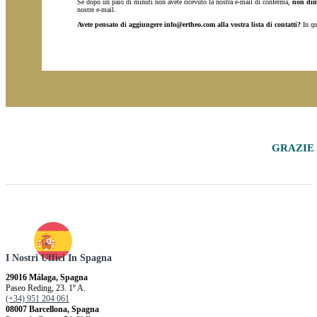
Se dopo un paio di minuti non avete ricevuto la nostra e-mail di conferma,
non dime
nostre e-mail.
Avete pensato di aggiungere info@ertheo.com alla vostra lista di contatti?
In qu
GRAZIE
I Nostri Uffici In Spagna
29016 Málaga, Spagna
Paseo Reding, 23. 1º A.
(+34) 951 204 061
08007 Barcellona, ​​Spagna