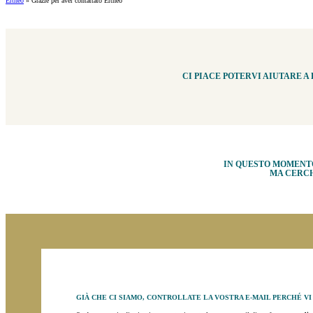
Ertheo
»
Grazie per aver contattato Ertheo
CI PIACE POTERVI AIUTARE A
IN QUESTO MOMENTO 
MA CERCH
GIÀ CHE CI SIAMO, CONTROLLATE LA VOSTRA E-MAIL PERCHÉ VI