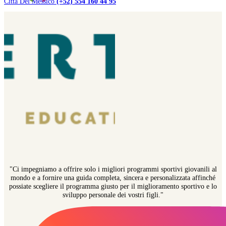
Città Del Messico
(+52) 554 160 44 95
"Ci impegniamo a offrire solo i migliori programmi sportivi giovanili al
mondo e a fornire una guida completa, sincera e personalizzata affinché
possiate scegliere il programma giusto per il miglioramento sportivo e lo
sviluppo personale dei vostri figli."