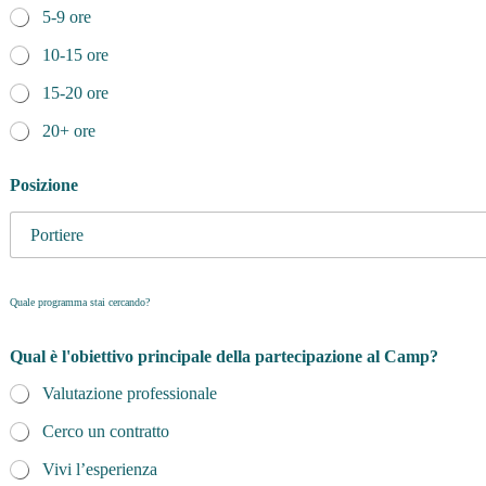
5-9 ore
10-15 ore
15-20 ore
20+ ore
Posizione
Quale programma stai cercando?
*
Qual è l'obiettivo principale della partecipazione al Camp?
C
o
Valutazione professionale
g
n
Cerco un contratto
o
m
Vivi l’esperienza
e