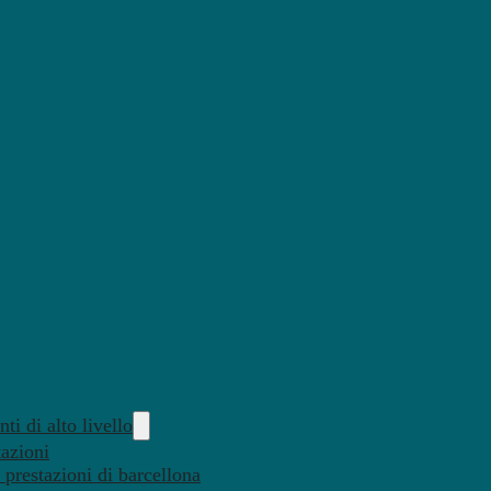
ti di alto livello
tazioni
 prestazioni di barcellona