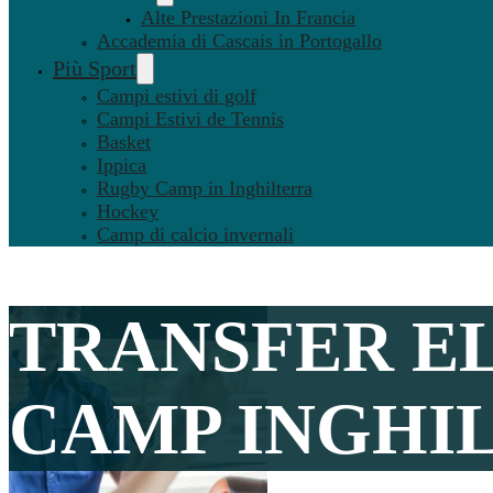
Alte Prestazioni In Francia
Accademia di Cascais in Portogallo
Più Sport
Campi estivi di golf
Campi Estivi de Tennis
Basket
Ippica
Rugby Camp in Inghilterra
Hockey
Camp di calcio invernali
TRANSFER E
CAMP INGHIL