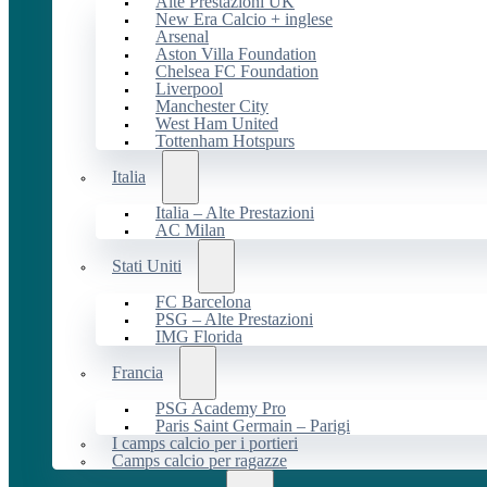
Alte Prestazioni UK
New Era Calcio + inglese
Arsenal
Aston Villa Foundation
Chelsea FC Foundation
Liverpool
Manchester City
West Ham United
Tottenham Hotspurs
Italia
Italia – Alte Prestazioni
AC Milan
Stati Uniti
FC Barcelona
PSG – Alte Prestazioni
IMG Florida
Francia
PSG Academy Pro
Paris Saint Germain – Parigi
I camps calcio per i portieri
Camps calcio per ragazze