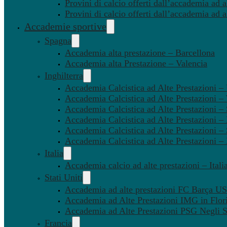
Provini di calcio offerti dall’accademia ad al
Provini di calcio offerti dall’accademia ad a
Accademie sportive
Spagna
Accademia alta prestazione – Barcellona
Accademia alta Prestazione – Valencia
Inghilterra
Accademia Calcistica ad Alte Prestazioni 
Accademia Calcistica ad Alte Prestazioni 
Accademia Calcistica ad Alte Prestazioni –
Accademia Calcistica ad Alte Prestazioni – 
Accademia Calcistica ad Alte Prestazioni –
Accademia Calcistica ad Alte Prestazioni –
Italia
Accademia calcio ad alte prestazioni – Itali
Stati Uniti
Accademia ad alte prestazioni FC Barça U
Accademia ad Alte Prestazioni IMG in Flor
Accademia ad Alte Prestazioni PSG Negli St
Francia