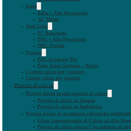
Italia
Italia – Alte Prestazioni
AC Milan
Stati Uniti
FC Barcelona
PSG – Alte Prestazioni
IMG Florida
Francia
PSG Academy Pro
Paris Saint Germain – Parigi
I camps calcio per i portieri
Camps calcio per ragazze
Provini di calcio
Provini diretti in una squadra di calcio
Provini di calcio in Spagna
Provini di calcio in Inghilterra
Provini presso le accademie calcistiche indipenden
Clinic Internazionale di Calcio ad Alte Pres
Provini di calcio presso l’ accademia ad alte