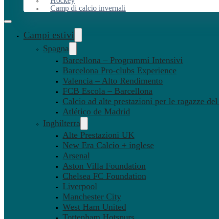
Hockey
Camp di calcio invernali
Campi estivi
Spagna
Barcellona – Programmi Intensivi
Barcelona Pro-clubs Experience
Valencia – Alto Rendimento
FCB Escola – Barcellona
Calcio ad alte prestazioni per le ragazze de
Atlético de Madrid
Inghilterra
Alte Prestazioni UK
New Era Calcio + inglese
Arsenal
Aston Villa Foundation
Chelsea FC Foundation
Liverpool
Manchester City
West Ham United
Tottenham Hotspurs