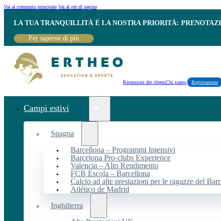
Vai al contenuto principale
Vai al piè di pagina
LA TUA TRANQUILLITÀ È LA NOSTRA PRIORITÀ: PRENOTAZ
Per saperne di più
Recensioni dei clienti
Chi siamo
Registrazione
Campi estivi
Spagna
Barcellona – Programmi Intensivi
Barcelona Pro-clubs Experience
Valencia – Alto Rendimento
FCB Escola – Barcellona
Calcio ad alte prestazioni per le ragazze del Bar
Atlético de Madrid
Inghilterra