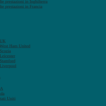
te prestazioni in Inghilterra
lte prestazioni in Francia
– UK
– West Ham United
 Scozia
Leicester
 Stamford
 Liverpool
a
SA
ida
ati Uniti