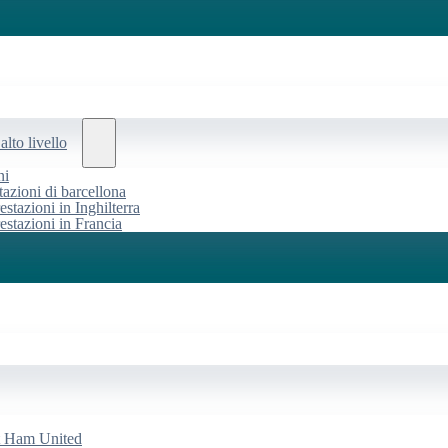
alto livello
ni
tazioni di barcellona
estazioni in Inghilterra
restazioni in Francia
st Ham United