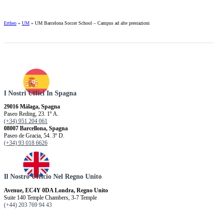
Ertheo
»
UM
»
UM Barcelona Soccer School – Campus ad alte prestazioni
I Nostri Uffici In Spagna
29016 Málaga, Spagna
Paseo Reding, 23. 1º A.
(+34) 951 204 061
08007 Barcellona, ​​Spagna
Paseo de Gracia, 54. 3º D.
(+34) 93 018 6626
Il Nostro Ufficio Nel Regno Unito
Avenue, EC4Y 0DA Londra, Regno Unito
Suite 140 Temple Chambers, 3-7 Temple
(+44) 203 769 94 43