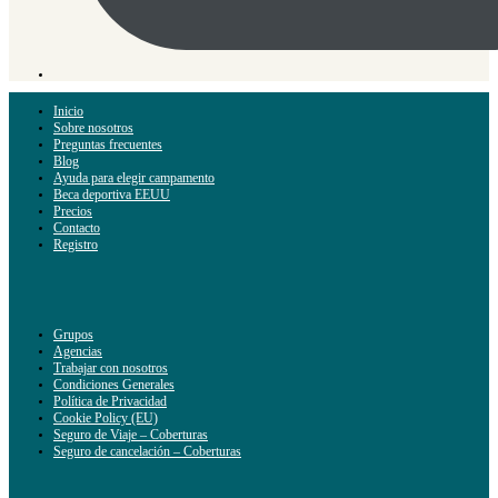
Inicio
Sobre nosotros
Preguntas frecuentes
Blog
Ayuda para elegir campamento
Beca deportiva EEUU
Precios
Contacto
Registro
Grupos
Agencias
Trabajar con nosotros
Condiciones Generales
Política de Privacidad
Cookie Policy (EU)
Seguro de Viaje – Coberturas
Seguro de cancelación – Coberturas