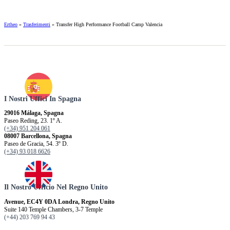
Ertheo
»
Trasferimenti
»
Transfer High Performance Football Camp Valencia
I Nostri Uffici In Spagna
29016 Málaga, Spagna
Paseo Reding, 23. 1º A.
(+34) 951 204 061
08007 Barcellona, ​​Spagna
Paseo de Gracia, 54. 3º D.
(+34) 93 018 6626
Il Nostro Ufficio Nel Regno Unito
Avenue, EC4Y 0DA Londra, Regno Unito
Suite 140 Temple Chambers, 3-7 Temple
(+44) 203 769 94 43