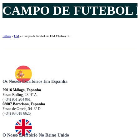
CAMPO DE FUTEBOL D
Ertheo
»
UM
»
Campo de futebol do UM Chelsea FC
Os Nossos Escritórios Em Espanha
29016 Málaga, Espanha
Paseo Reding, 23. 1º A.
(+34) 951 204 061
08007 Barcelona, ​​​​​Espanha
Paseo de Gracia, 54. 3º D.
(+34) 93 018 6626
O Nosso Escritório No Reino Unido