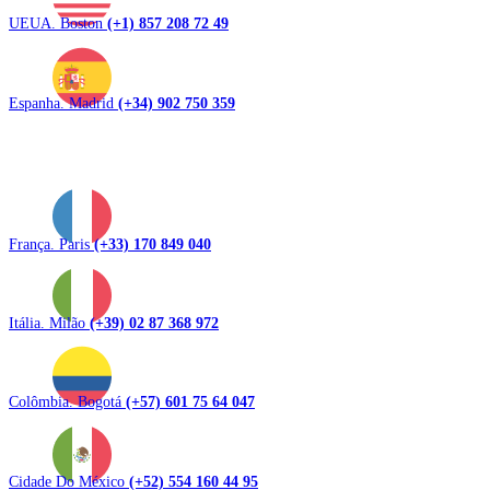
UEUA. Boston
(+1) 857 208 72 49
Espanha. Madrid
(+34) 902 750 359
França. Paris
(+33) 170 849 040
Itália. Milão
(+39) 02 87 368 972
Colômbia. Bogotá
(+57) 601 75 64 047
Cidade Do México
(+52) 554 160 44 95