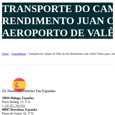
TRANSPORTE DO CAMP
RENDIMENTO JUAN C
AEROPORTO DE VALÊN
Ertheo
»
Transferências
»
Transporte do Campus de Ténis de Alto Rendimento Juan Carlos Ferrero para o Aer
Os Nossos Escritórios Em Espanha
29016 Málaga, Espanha
Paseo Reding, 23. 1º A.
(+34) 951 204 061
08007 Barcelona, ​​​​​Espanha
Paseo de Gracia, 54. 3º D.