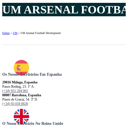
UM ARSENAL FOOTBA
Ertheo
»
UM
»
UM Arsenal Football Development
Os Nossos Escritórios Em Espanha
29016 Málaga, Espanha
Paseo Reding, 23. 1º A.
(+34) 951 204 061
08007 Barcelona, ​​​​​Espanha
Paseo de Gracia, 54. 3º D.
(+34) 93 018 6626
O Nosso Escritório No Reino Unido