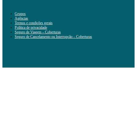
Grupos
Agências
Termos e condições gerais
Política de privacidade
Seguro de Viagem – Coberturas
Seguro de Cancelamento ou Interrupção – Coberturas