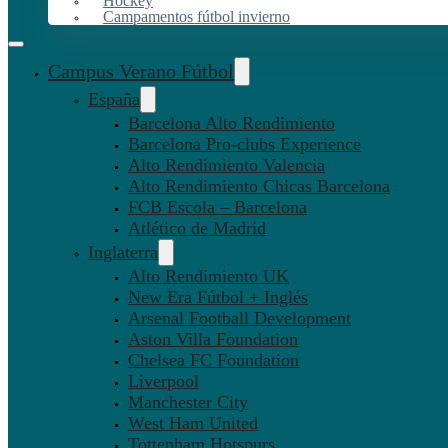
Hockey
Campamentos fútbol invierno
Campus Verano Fútbol
España
Barcelona Alto Rendimiento
Barcelona Pro-clubs Experience
Alto Rendimiento Valencia
Alto Rendimiento Chicas Barcelona
FCB Escola – Barcelona
Atlético de Madrid
Inglaterra
Alto Rendimiento UK
New Era Fútbol + Inglés
Arsenal Football Development
Aston Villa Foundation
Chelsea FC Foundation
Liverpool
Manchester City
West Ham United
Tottenham Hotspurs