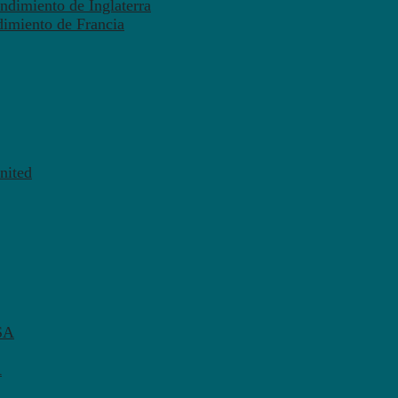
ndimiento de Inglaterra
dimiento de Francia
nited
SA
A