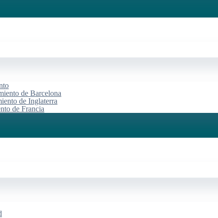
nto
miento de Barcelona
iento de Inglaterra
ento de Francia
d