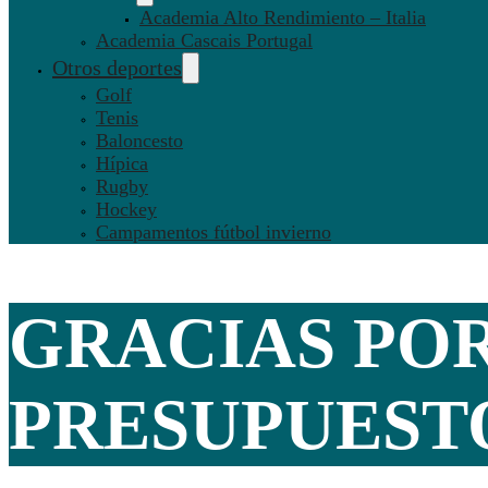
Academia Alto Rendimiento – Italia
Academia Cascais Portugal
Otros deportes
Golf
Tenis
Baloncesto
Hípica
Rugby
Hockey
Campamentos fútbol invierno
GRACIAS POR
PRESUPUEST