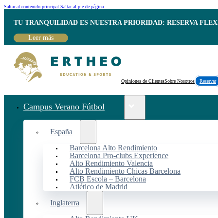
Saltar al contenido principal
Saltar al pie de página
TU TRANQUILIDAD ES NUESTRA PRIORIDAD: RESERVA FLEX
Leer más
Opiniones de Clientes
Sobre Nosotros
Reservar
Campus Verano Fútbol
España
Barcelona Alto Rendimiento
Barcelona Pro-clubs Experience
Alto Rendimiento Valencia
Alto Rendimiento Chicas Barcelona
FCB Escola – Barcelona
Atlético de Madrid
Inglaterra