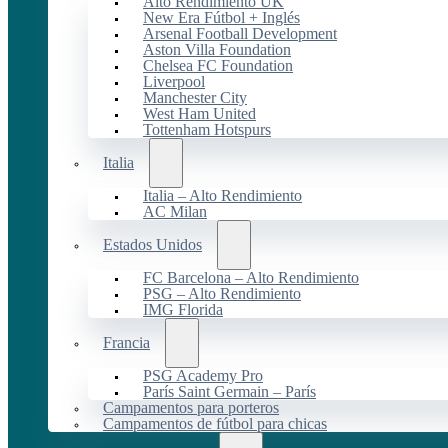
Alto Rendimiento UK
New Era Fútbol + Inglés
Arsenal Football Development
Aston Villa Foundation
Chelsea FC Foundation
Liverpool
Manchester City
West Ham United
Tottenham Hotspurs
Italia
Italia – Alto Rendimiento
AC Milan
Estados Unidos
FC Barcelona – Alto Rendimiento
PSG – Alto Rendimiento
IMG Florida
Francia
PSG Academy Pro
París Saint Germain – París
Campamentos para porteros
Campamentos de fútbol para chicas