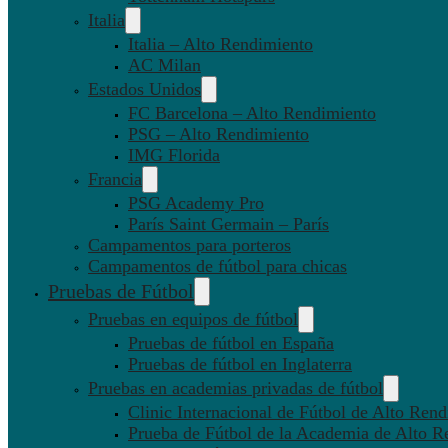
Italia
Italia – Alto Rendimiento
AC Milan
Estados Unidos
FC Barcelona – Alto Rendimiento
PSG – Alto Rendimiento
IMG Florida
Francia
PSG Academy Pro
París Saint Germain – París
Campamentos para porteros
Campamentos de fútbol para chicas
Pruebas de Fútbol
Pruebas en equipos de fútbol
Pruebas de fútbol en España
Pruebas de fútbol en Inglaterra
Pruebas en academias privadas de fútbol
Clinic Internacional de Fútbol de Alto Ren
Prueba de Fútbol de la Academia de Alto R