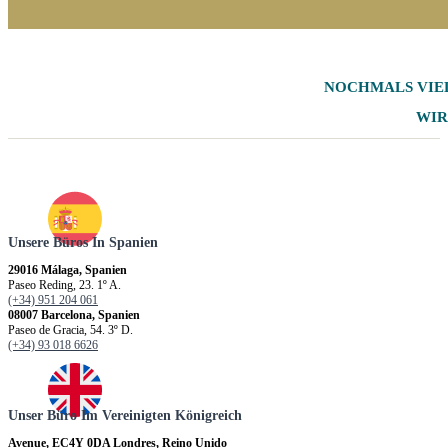
NOCHMALS
VIE
WIR
Unsere Büros In Spanien
29016 Málaga, Spanien
Paseo Reding, 23. 1º A.
(+34) 951 204 061
08007 Barcelona, Spanien
Paseo de Gracia, 54. 3º D.
(+34) 93 018 6626
Unser Büro Im Vereinigten Königreich
Avenue, EC4Y 0DA Londres, Reino Unido