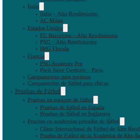
Italia
Italia – Alto Rendimiento
AC Milan
Estados Unidos
FC Barcelona – Alto Rendimiento
PSG – Alto Rendimiento
IMG Florida
Francia
PSG Academy Pro
París Saint Germain – París
Campamentos para porteros
Campamentos de fútbol para chicas
Pruebas de Fútbol
Pruebas en equipos de fútbol
Pruebas de fútbol en España
Pruebas de fútbol en Inglaterra
Pruebas en academias privadas de fútbol
Clinic Internacional de Fútbol de Alto Ren
Prueba de Fútbol de la Academia de Alto R