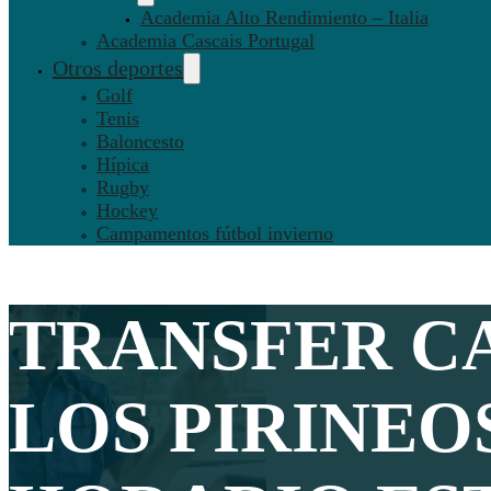
Academia Alto Rendimiento – Italia
Academia Cascais Portugal
Otros deportes
Golf
Tenis
Baloncesto
Hípica
Rugby
Hockey
Campamentos fútbol invierno
TRANSFER C
LOS PIRINEOS