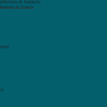
ndimiento de Inglaterra
dimiento de Francia
nited
SA
A