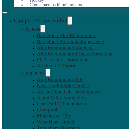
Hockey
Campamentos fútbol invierno
Campus Verano Fútbol
España
Barcelona Alto Rendimiento
Barcelona Pro-clubs Experience
Alto Rendimiento Valencia
Alto Rendimiento Chicas Barcelona
FCB Escola – Barcelona
Atlético de Madrid
Inglaterra
Alto Rendimiento UK
New Era Fútbol + Inglés
Arsenal Football Development
Aston Villa Foundation
Chelsea FC Foundation
Liverpool
Manchester City
West Ham United
Tottenham Hotspurs