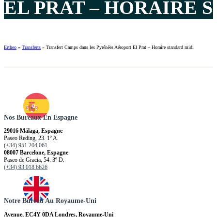
EL PRAT – HORAIRE S
Ertheo
»
Transferts
»
Transfert Camps dans les Pyrénées Aéroport El Prat – Horaire standard midi
Nos Bureaux En Espagne
29016 Málaga, Espagne
Paseo Reding, 23. 1º A.
(+34) 951 204 061
08007 Barcelone, Espagne
Paseo de Gracia, 54. 3º D.
(+34) 93 018 6626
Notre Bureau Au Royaume-Uni
Avenue, EC4Y 0DA Londres, Royaume-Uni